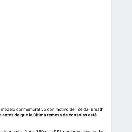
mo modelo conmemorativo con motivo del 'Zelda: Breath
te
antes de que la última remesa de consolas esté
tir que ni la Xbox 360 ni la PS3 pudieron alcanzar las