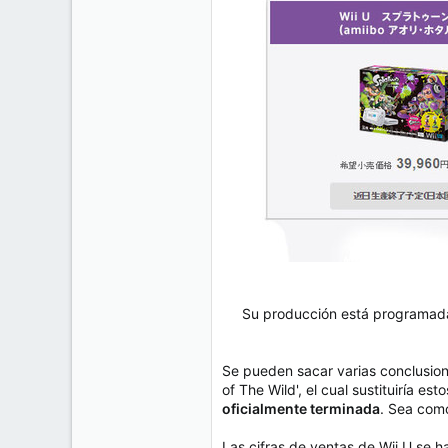
Su producción está programada
Se pueden sacar varias conclusion
of The Wild', el cual sustituiría e
oficialmente terminada
. Sea como
Las cifras de ventas de Wii U se h