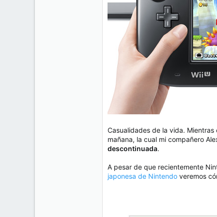
e
50
m
a
38
Cr 15 13-35 Lc 1 Los Alpes, Pereira - Colombia
www.compudemano.com
Casualidades de la vida. Mientras
mañana, la cual mi compañero Al
descontinuada
.
A pesar de que recientemente Nin
japonesa de Nintendo
veremos c