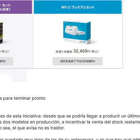
 para terminar pronto
es de esta iniciativa: desde que se podría llegar a producir un últi
stos dos modelos en producción, a incentivar la venta del stock restan
 sea, el que avisa no es traidor.
an quedado muy lejos de las de su antecesora, y es que hay que admi