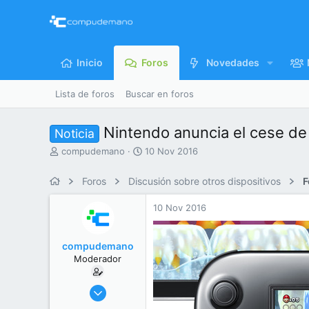
Inicio
Foros
Novedades
Lista de foros
Buscar en foros
Nintendo anuncia el cese de
Noticia
I
F
compudemano
10 Nov 2016
n
e
i
c
Foros
Discusión sobre otros dispositivos
F
c
h
i
a
10 Nov 2016
a
d
d
e
o
i
compudemano
r
n
Moderador
d
i
e
c
l
i
26 Jul 2013
t
o
416.690