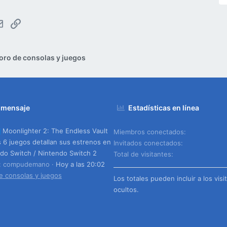
tsApp
Email
Enlace
oro de consolas y juegos
 mensaje
Estadísticas en línea
Moonlighter 2: The Endless Vault
Miembros conectados
s 6 juegos detallan sus estrenos en
Invitados conectados
do Switch / Nintendo Switch 2
Total de visitantes
o: compudemano
Hoy a las 20:02
e consolas y juegos
Los totales pueden incluir a los visi
ocultos.