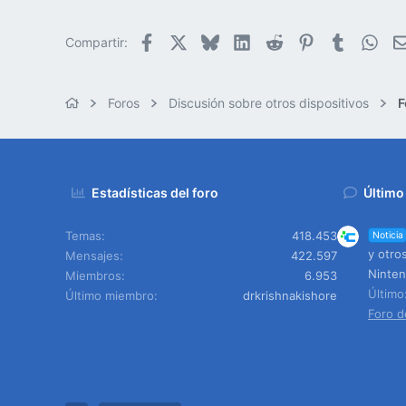
Facebook
X
Bluesky
LinkedIn
Reddit
Pinterest
Tumblr
Wha
Compartir:
Foros
Discusión sobre otros dispositivos
F
Estadísticas del foro
Último
Temas
418.453
Noticia
y otro
Mensajes
422.597
Ninten
Miembros
6.953
Últim
Último miembro
drkrishnakishore
Foro d