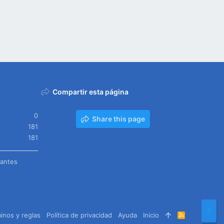
Compartir esta página
0
Share this page
181
181
tantes
Arr
inos y reglas
Política de privacidad
Ayuda
Inicio
R
S