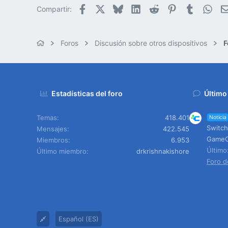
Facebook
X
Bluesky
LinkedIn
Reddit
Pinterest
Tumblr
Wha
Compartir:
Foros
Discusión sobre otros dispositivos
F
Estadísticas del foro
Último
Temas
418.401
Noticia
Switch
Mensajes
422.545
Game
Miembros
6.953
Últim
Último miembro
drkrishnakishore
Foro d
Español (ES)