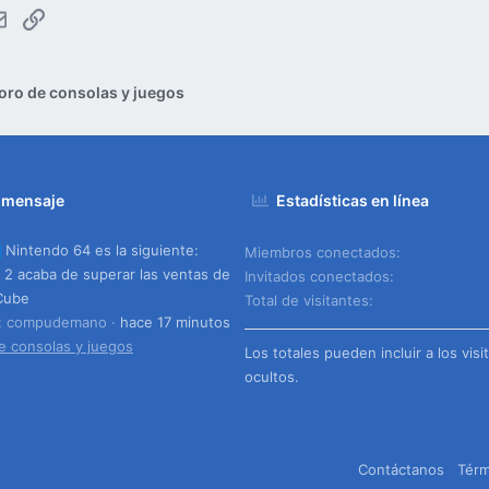
tsApp
Email
Enlace
oro de consolas y juegos
 mensaje
Estadísticas en línea
Nintendo 64 es la siguiente:
Miembros conectados
 2 acaba de superar las ventas de
Invitados conectados
Cube
Total de visitantes
o: compudemano
hace 17 minutos
e consolas y juegos
Los totales pueden incluir a los visi
ocultos.
Contáctanos
Térm