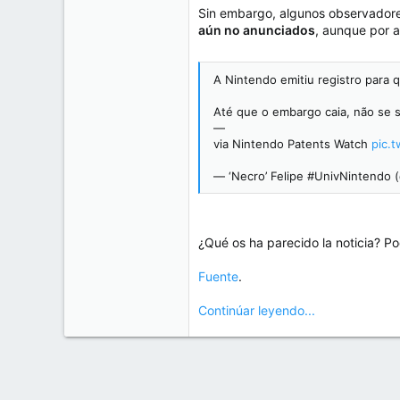
e
Sin embargo, algunos observadore
50
m
aún no anunciados
, aunque por a
a
38
Cr 15 13-35 Lc 1 Los Alpes, Pereira - Colombia
A Nintendo emitiu registro para 
www.compudemano.com
Até que o embargo caia, não se s
—
via Nintendo Patents Watch
pic.
— ‘Necro’ Felipe #UnivNintendo 
¿Qué os ha parecido la noticia? Po
Fuente
.
Continúar leyendo...