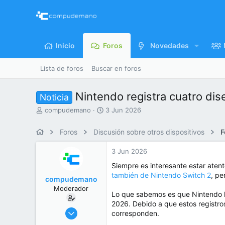
Inicio
Foros
Novedades
Lista de foros
Buscar en foros
Nintendo registra cuatro di
Noticia
I
F
compudemano
3 Jun 2026
n
e
i
c
Foros
Discusión sobre otros dispositivos
F
c
h
i
a
3 Jun 2026
a
d
d
e
Siempre es interesante estar aten
o
i
también de Nintendo Switch 2
, pe
compudemano
r
n
Moderador
d
i
Lo que sabemos es que Nintendo 
e
c
2026. Debido a que estos registro
l
i
26 Jul 2013
corresponden.
t
o
416.638