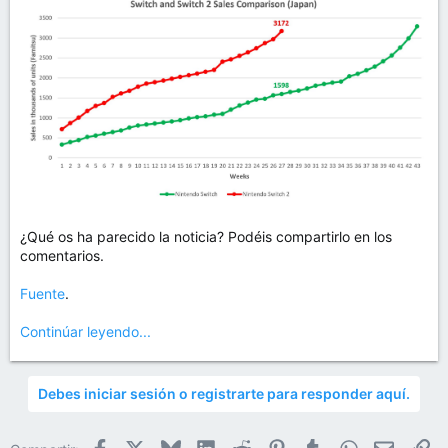
¿Qué os ha parecido la noticia? Podéis compartirlo en los
comentarios.
Fuente
.
Continúar leyendo...
Debes iniciar sesión o registrarte para responder aquí.
Facebook
X
Bluesky
LinkedIn
Reddit
Pinterest
Tumblr
WhatsApp
Email
En