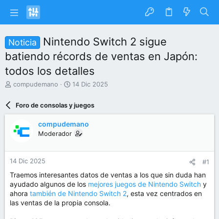
Nintendo Switch 2 sigue
Noticia
batiendo récords de ventas en Japón:
todos los detalles
I
F
compudemano
14 Dic 2025
n
e
i
c
Foro de consolas y juegos
c
h
i
a
compudemano
a
d
Moderador
d
e
o
i
r
n
14 Dic 2025
#1
d
i
e
c
Traemos interesantes datos de ventas a los que sin duda han
l
i
ayudado algunos de los
mejores juegos de Nintendo Switch
y
t
o
ahora
también de Nintendo Switch 2
, esta vez centrados en
e
las ventas de la propia consola.
m
a