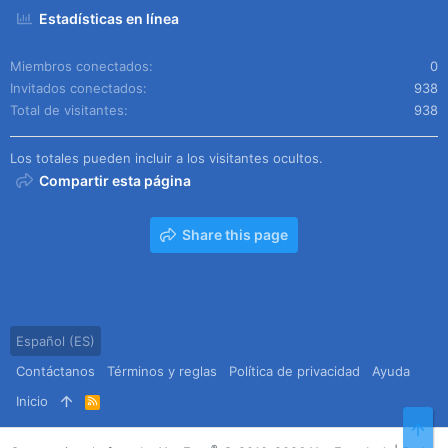
Estadísticas en línea
Miembros conectados
0
Invitados conectados
938
Total de visitantes
938
Los totales pueden incluir a los visitantes ocultos.
Compartir esta página
Share this page
Español (ES)
Contáctanos
Términos y reglas
Política de privacidad
Ayuda
Inicio
R
S
Arr
S