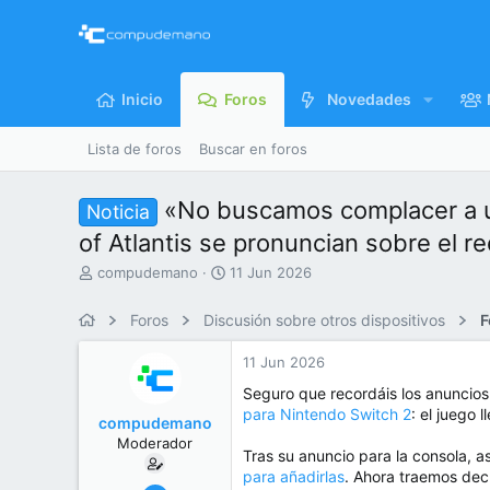
Inicio
Foros
Novedades
Lista de foros
Buscar en foros
«No buscamos complacer a un
Noticia
of Atlantis se pronuncian sobre el r
I
F
compudemano
11 Jun 2026
n
e
i
c
Foros
Discusión sobre otros dispositivos
F
c
h
i
a
11 Jun 2026
a
d
d
e
Seguro que recordáis los anuncios
o
i
para Nintendo Switch 2
: el juego 
compudemano
r
n
Moderador
d
i
Tras su anuncio para la consola, 
e
c
para añadirlas
. Ahora traemos dec
l
i
26 Jul 2013