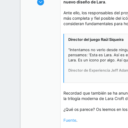
nuevo diseño de Lara
.
t
o
416.771
e
Ante ello, los responsables del pr
50
m
más completa y fiel posible del i
a
38
consideran fundamentales para hon
Cr 15 13-35 Lc 1 Los Alpes, Pereira - Colombia
www.compudemano.com
Director del juego Raúl Siqueira
“Intentamos no verlo desde ningu
pensamos: ‘Esta es Lara. Así es 
Lara. Es un icono por algo. Así q
Director de Experiencia Jeff Ada
“La confianza, el ingenio… la p
tanto a Alix [Wilton Regan]: simp
Recordad que también se ha anunc
la trilogía moderna de Lara Croft 
¿Qué os parece? Os leemos en los
Fuente
.