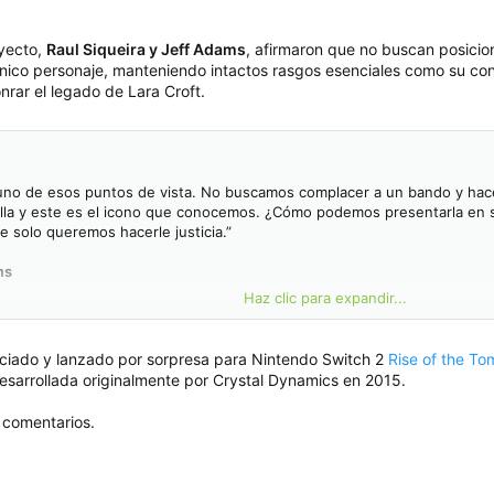
oyecto,
Raul Siqueira y Jeff Adams
, afirmaron que no buscan posicion
cónico personaje, manteniendo intactos rasgos esenciales como su co
rar el legado de Lara Croft.
no de esos puntos de vista. No buscamos complacer a un bando y hacer 
ella y este es el icono que conocemos. ¿Cómo podemos presentarla en su
ue solo queremos hacerle justicia.”
ms
Haz clic para expandir...
ersonalidad que tiene son muy importantes para nosotros, y nos estamo
lemente lo borda.”
iado y lanzado por sorpresa para Nintendo Switch 2
Rise of the To
desarrollada originalmente por Crystal Dynamics en 2015.
 comentarios.