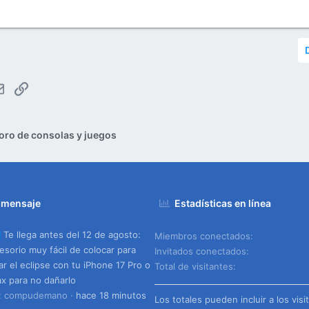
tsApp
Email
Enlace
oro de consolas y juegos
 mensaje
Estadísticas en línea
Te llega antes del 12 de agosto:
Miembros conectados
esorio muy fácil de colocar para
Invitados conectados
ar el eclipse con tu iPhone 17 Pro o
Total de visitantes
x para no dañarlo
o: compudemano
hace 18 minutos
Los totales pueden incluir a los visi