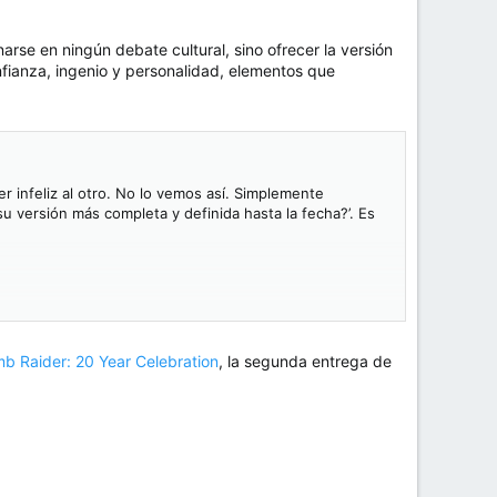
arse en ningún debate cultural, sino ofrecer la versión
nfianza, ingenio y personalidad, elementos que
infeliz al otro. No lo vemos así. Simplemente
 versión más completa y definida hasta la fecha?’. Es
s asegurando de hacerlo bien. Por eso todos queremos
mb Raider: 20 Year Celebration
, la segunda entrega de