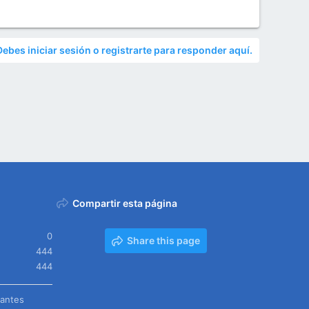
Debes iniciar sesión o registrarte para responder aquí.
Compartir esta página
0
Share this page
444
444
tantes