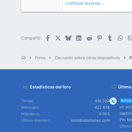
Continúar leyendo...
Facebook
X
Bluesky
LinkedIn
Reddit
Pinterest
Tumblr
Wha
Compartir:
Foros
Discusión sobre otros dispositivos
F
Estadísticas del foro
Último
Temas
418.534
Noticia
un acc
Mensajes
422.678
captur
Miembros
6.955
Pro Ma
Último miembro
sonidosbotones.com
Últim