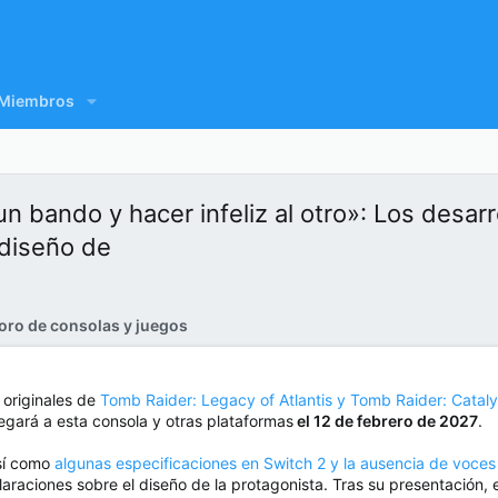
Miembros
 bando y hacer infeliz al otro»: Los desar
ediseño de
oro de consolas y juegos
 originales de
Tomb Raider: Legacy of Atlantis y Tomb Raider: Cataly
llegará a esta consola y otras plataformas
el 12 de febrero de 2027
.
así como
algunas especificaciones en Switch 2 y la ausencia de voces
laraciones sobre el diseño de la protagonista. Tras su presentación