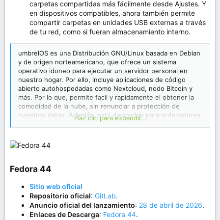
carpetas compartidas más fácilmente desde Ajustes. Y
en dispositivos compatibles, ahora también permite
compartir carpetas en unidades USB externas a través
de tu red, como si fueran almacenamiento interno.
umbrelOS es una Distribución GNU/Linux basada en Debian
y de origen norteamericano, que ofrece un sistema
operativo idoneo para ejecutar un servidor personal en
nuestro hogar. Por ello, incluye aplicaciones de código
abierto autohospedadas como Nextcloud, nodo Bitcoin y
más. Por lo que, permite facil y rapidamente el obtener la
comodidad de la nube, sin renunciar a protección de
nuestros datos. Además, está disponible para ordenadores
Haz clic para expandir...
estándar de 64 bits y Raspberry Pi. Y cuenta con una
interfaz de usuario web y una tienda de aplicaciones en
línea con una amplia gama de aplicaciones, desde
alojamiento web, productividad y finanzas hasta
transmisión multimedia, redes, automatización, inteligencia
Fedora 44​
artificial, desarrollo y minería de Bitcoin.
Sobre umbrelOS
Sitio web oficial
Repositorio oficial
:
GitLab
.
Anuncio oficial del lanzamiento
:
28 de abril de 2026
.
Enlaces de Descarga
:
Fedora 44
.