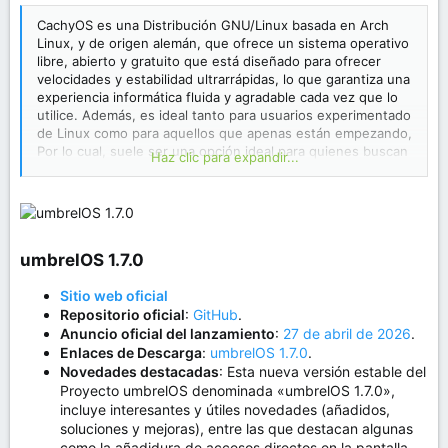
CachyOS es una Distribución GNU/Linux basada en Arch
Linux, y de origen alemán, que ofrece un sistema operativo
libre, abierto y gratuito que está diseñado para ofrecer
velocidades y estabilidad ultrarrápidas, lo que garantiza una
experiencia informática fluida y agradable cada vez que lo
utilice. Además, es ideal tanto para usuarios experimentado
de Linux como para aquellos que apenas están empezando,
Por lo cual, suele ser una opción ideal para quienes buscan
Haz clic para expandir...
un sistema operativo potente, personalizable y
extremadamente rápido.
Sobre CachyOS
umbrelOS 1.7.0​
Sitio web oficial
Repositorio oficial
:
GitHub
.
Anuncio oficial del lanzamiento
:
27 de abril de 2026
.
Enlaces de Descarga
:
umbrelOS 1.7.0
.
Novedades destacadas
: Esta nueva versión estable del
Proyecto umbrelOS denominada «umbrelOS 1.7.0»,
incluye interesantes y útiles novedades (añadidos,
soluciones y mejoras), entre las que destacan algunas
como la añadidura de accesos directos en la pantalla