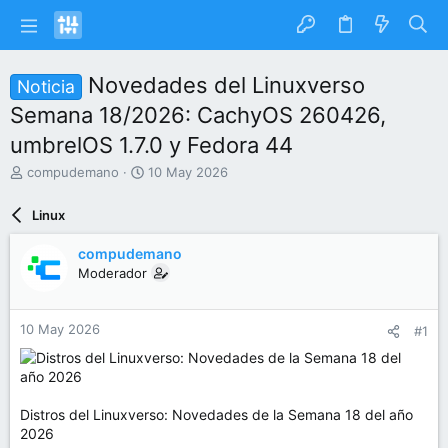
Novedades del Linuxverso
Noticia
Semana 18/2026: CachyOS 260426,
umbrelOS 1.7.0 y Fedora 44
I
F
compudemano
10 May 2026
n
e
i
c
Linux
c
h
i
a
compudemano
a
d
Moderador
d
e
o
i
r
n
10 May 2026
#1
d
i
e
c
l
i
t
o
e
Distros del Linuxverso: Novedades de la Semana 18 del año
m
2026
a