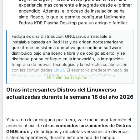
experiencia más coherente e integrada desde el primer
encendido. Además, el proceso de instalación se ha
simplificado, lo que te permite configurar fácilmente
Fedora KDE Plasma Desktop para un amigo o familiar.
Fedora es una Distribución GNU/Linux arrancable e
instalable basada en Red Hat y de origen norteamericano,
que ofrece un sistema operativo que contiene software
distribuido bajo una licencia libre y de código abierto, y se
distingue por su enfoque en la innovación, la integración
temprana de nuevas tecnologías y la estrecha colaboración
con las comunidades
Linux
. El escritorio predeterminado de
Fedora Linux es GNOME y su interfaz es GNOME Shell.
Haz clic para expandir...
Aunque, tambien ofrece otros entornos de escritorio
oficiales, como KDE Plasma, XFCE, LXDE, MATE y Cinnamon.
Otras interesantes Distros del Linuxverso
Adicionalmente, también distribuye versiones
actualizadas durante la semana 18 del año 2026​
personalizadas denominadas Fedora spins, las cuales, se
crean con conjuntos específicos de paquetes de software
y ofrecen entornos de escritorio alternativos o se centran
en intereses específicos como los videojuegos, la
Y para no dejar ninguna por fuera, vale mencionar también el
seguridad, el diseño, la informática científica y la robótica.
anuncio oficial de
otros conocidos lanzamientos de Distros
Sobre Fedora
GNU/Linux
y de antiguas y obsoletas versiones de diversos
sistemas operativos, durante este periodo de tiempo: