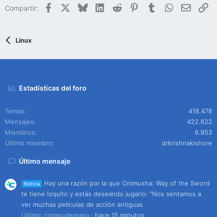
Facebook
X
Bluesky
LinkedIn
Reddit
Pinterest
Tumblr
WhatsApp
Email
En
Compartir:
Linux
Estadísticas del foro
Temas
418.478
Mensajes
422.622
Miembros
6.953
Último miembro
drkrishnakishore
Último mensaje
Hay una razón por la que Onimusha: Way of the Sword
Noticia
te tiene loquito y estás deseando jugarlo: "Nos sentamos a
ver muchas películas de acción antiguas
Último: compudemano
hace 15 minutos