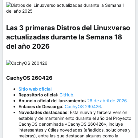
organización sin fines de lucro para administrar la
propiedad y la gobernanza del proyecto.
Sobre AlmaLinux
OS
Las 3 primeras Distros del Linuxverso
actualizadas durante la Semana 18
del año 2026​
CachyOS 260426​
Sitio web oficial
Repositorio oficial
:
GitHub
.
Anuncio oficial del lanzamiento
:
26 de abril de 2026
.
Enlaces de Descarga
:
CachyOS 260426
.
Novedades destacadas
: Esta nueva y tercera versión
estable y de mantenimiento durante el año del Proyecto
CachyOS denominada «CachyOS 260426», incluye
interesantes y útiles novedades (añadidos, soluciones y
mejoras), entre las que destacan algunas como la