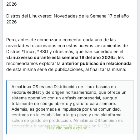
Distros del Linuxverso: Novedades de la Semana 17 del año
2026
Pero, antes de comenzar a comentar cada una de las
novedades relacionadas con estos nuevos lanzamientos de
Distros *Linux, *BSD y otras más, que han sucedido en el
«Linuxverso durante esta semana 18 del año 2026»
, les
recomendamos explorar la
anterior publicación relacionada
de esta misma serie de publicaciones, al finalizar la misma:
AlmaLinux OS es una Distribución de Linux basada en
Fedora/RedHat y de origen norteamericano, que ofrece un
sistema operativo con un enfasis empresarial, aunque
totalmente de código abierto y gratuito para siempre.
Además, es gobernada e impulsada por una comunidad,
centrada en la estabilidad a largo plazo y una plataforma
sólida de grado de producción. AlmaLinux OS tambien es
compatible binariamente con la Distribución RHEL®.
Haz clic para expandir...
Adicionalmente, para su gestión y desarrollo existe la
AlmaLinux OS Foundation, la cual, se estableció como una