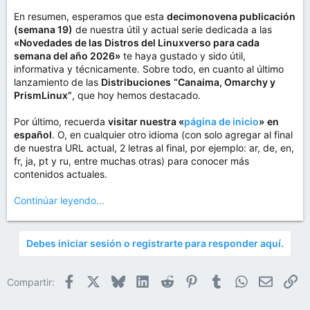
En resumen, esperamos que esta
decimonovena publicación
(semana 19)
de nuestra útil y actual serie dedicada a las
«Novedades de las Distros del Linuxverso para cada
semana del año 2026»
te haya gustado y sido útil,
informativa y técnicamente. Sobre todo, en cuanto al último
lanzamiento de las
Distribuciones
“Canaima, Omarchy y
PrismLinux”
, que hoy hemos destacado.
Por último, recuerda
visitar nuestra «
página de inicio
»
en
español
. O, en cualquier otro idioma (con solo agregar al final
de nuestra URL actual, 2 letras al final, por ejemplo: ar, de, en,
fr, ja, pt y ru, entre muchas otras) para conocer más
contenidos actuales.
Continúar leyendo...
Debes iniciar sesión o registrarte para responder aquí.
Facebook
X
Bluesky
LinkedIn
Reddit
Pinterest
Tumblr
WhatsApp
Email
En
Compartir: