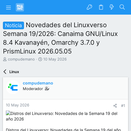
Novedades del Linuxverso
Noticia
Semana 19/2026: Canaima GNU/Linux
8.4 Kavanayén, Omarchy 3.7.0 y
PrismLinux 2026.05.05
I
F
compudemano
10 May 2026
n
e
i
c
Linux
c
h
i
a
compudemano
a
d
Moderador
d
e
o
i
r
n
10 May 2026
#1
d
i
e
c
l
i
t
o
e
Distros del Linuxverso: Novedades de la Semana 19 del año