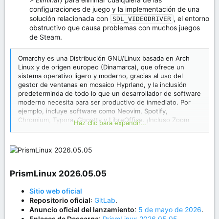
configuraciones de juego y la implementación de una
solución relacionada con
, el entorno
SDL_VIDEODRIVER
obstructivo que causa problemas con muchos juegos
de Steam.
Omarchy es una Distribución GNU/Linux basada en Arch
Linux y de origen europeo (Dinamarca), que ofrece un
sistema operativo ligero y moderno, gracias al uso del
gestor de ventanas en mosaico Hyprland, y la inclusión
predeterminda de todo lo que un desarrollador de software
moderno necesita para ser productivo de inmediato. Por
ejemplo, incluye software como Neovim, Spotify,
Chromium, Typora, Ghostty y LibreOffice. ¡Incluso Zoom
Haz clic para expandir...
está incluido! Pero no se trata solo de un paquete de
paquetes preinstalados. Es un sistema completo diseñado
pensando tanto en la estética como en la productividad.
Por lo que, en definitiva prioriza ser un sistema hermoso
que fomenta la productividad.
Sobre Omarchy
PrismLinux 2026.05.05​
Sitio web oficial
Repositorio oficial
:
GitLab
.
Anuncio oficial del lanzamiento
:
5 de mayo de 2026
.
Enlaces de Descarga
:
PrismLinux 2026.05.05
.