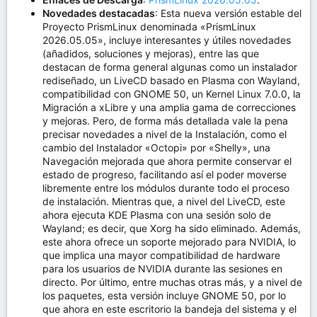
Novedades destacadas
: Esta nueva versión estable del
Proyecto PrismLinux denominada «PrismLinux
2026.05.05», incluye interesantes y útiles novedades
(añadidos, soluciones y mejoras), entre las que
destacan de forma general algunas como un instalador
rediseñado, un LiveCD basado en Plasma con Wayland,
compatibilidad con GNOME 50, un Kernel Linux 7.0.0, la
Migración a xLibre y una amplia gama de correcciones
y mejoras. Pero, de forma más detallada vale la pena
precisar novedades a nivel de la Instalación, como el
cambio del Instalador «Octopi» por «Shelly», una
Navegación mejorada que ahora permite conservar el
estado de progreso, facilitando así el poder moverse
libremente entre los módulos durante todo el proceso
de instalación. Mientras que, a nivel del LiveCD, este
ahora ejecuta KDE Plasma con una sesión solo de
Wayland; es decir, que Xorg ha sido eliminado. Además,
este ahora ofrece un soporte mejorado para NVIDIA, lo
que implica una mayor compatibilidad de hardware
para los usuarios de NVIDIA durante las sesiones en
directo. Por último, entre muchas otras más, y a nivel de
los paquetes, esta versión incluye GNOME 50, por lo
que ahora en este escritorio la bandeja del sistema y el