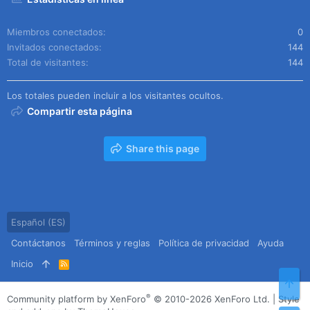
Miembros conectados
0
Invitados conectados
144
Total de visitantes
144
Los totales pueden incluir a los visitantes ocultos.
Compartir esta página
Share this page
Español (ES)
Contáctanos
Términos y reglas
Política de privacidad
Ayuda
Inicio
R
S
Arr
S
®
Community platform by XenForo
© 2010-2026 XenForo Ltd.
|
Style