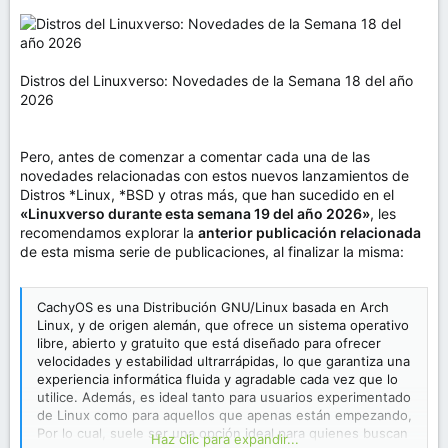
Distros del Linuxverso: Novedades de la Semana 18 del año
2026
Pero, antes de comenzar a comentar cada una de las
novedades relacionadas con estos nuevos lanzamientos de
Distros *Linux, *BSD y otras más, que han sucedido en el
«Linuxverso durante esta semana 19 del año 2026»
, les
recomendamos explorar la
anterior publicación relacionada
de esta misma serie de publicaciones, al finalizar la misma:
CachyOS es una Distribución GNU/Linux basada en Arch
Linux, y de origen alemán, que ofrece un sistema operativo
libre, abierto y gratuito que está diseñado para ofrecer
velocidades y estabilidad ultrarrápidas, lo que garantiza una
experiencia informática fluida y agradable cada vez que lo
utilice. Además, es ideal tanto para usuarios experimentado
de Linux como para aquellos que apenas están empezando,
Por lo cual, suele ser una opción ideal para quienes buscan
Haz clic para expandir...