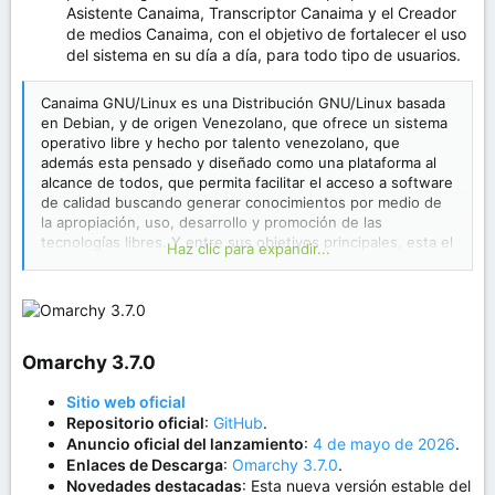
Asistente Canaima, Transcriptor Canaima y el Creador
de medios Canaima, con el objetivo de fortalecer el uso
del sistema en su día a día, para todo tipo de usuarios.
Canaima GNU/Linux es una Distribución GNU/Linux basada
en Debian, y de origen Venezolano, que ofrece un sistema
operativo libre y hecho por talento venezolano, que
además esta pensado y diseñado como una plataforma al
alcance de todos, que permita facilitar el acceso a software
de calidad buscando generar conocimientos por medio de
la apropiación, uso, desarrollo y promoción de las
tecnologías libres. Y entre sus objetivos principales, esta el
Haz clic para expandir...
ser empleada, principalmente dentro de los ordenadores
de la Administración Pública Nacional de su país de origen
(Venezuela), tanto en las áreas administrativas, como en el
sector educativo público. Además, es uno de los proyectos
gubernamentales del mundo más longevos y en actividad,
Omarchy 3.7.0​
ya que el 18 de octubre de 2025, cumplio 18 años en pleno
funcionamiento y desarrollo.
Sobre Canaima GNU/Linux
Sitio web oficial
Repositorio oficial
:
GitHub
.
Anuncio oficial del lanzamiento
:
4 de mayo de 2026
.
Enlaces de Descarga
:
Omarchy 3.7.0
.
Novedades destacadas
: Esta nueva versión estable del