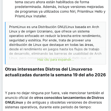
tema oscuro ahora están habilitados de forma
predeterminada. Además, incluye versiones mejoradas
de programas ya utilizados como Niri, Prismlinux Hello y
PrismLinux Installer.
PrismLinux es una Distribución GNU/Linux basada en Arch
Linux y de origen Ucraniano, que ofrece un sistema
operativo enfocado en reducir la brecha entre rendimiento,
seguridad y estética. Por ende, trata de proveer una
distribución de Linux que destaque en todas las áreas,
desde el rendimiento en juegos hasta los flujos de trabajo
de desarrollo, eliminando las barreras de usabilidad de Arch
Linux, pero conservando su potencia. Y dado que, el
Haz clic para expandir...
código abierto se basa en la colaboración, y no en la
competencia, PrismLinux se apoya en la transparencia y la
Otras interesantes Distros del Linuxverso
automatización de tareas tediosas para que cualquier
actualizadas durante la semana 19 del año 2026​
usuario pueda centrarse en disfrutar y aprovechar su
sistema operativo.
Sobre PrismLinux
Y para no dejar ninguna por fuera, vale mencionar también el
anuncio oficial de
otros conocidos lanzamientos de Distros
GNU/Linux
y de antiguas y obsoletas versiones de diversos
sistemas operativos, durante este periodo de tiempo: