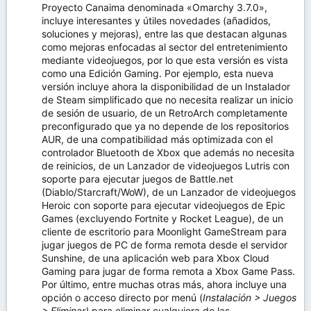
Proyecto Canaima denominada «Omarchy 3.7.0»,
incluye interesantes y útiles novedades (añadidos,
soluciones y mejoras), entre las que destacan algunas
como mejoras enfocadas al sector del entretenimiento
mediante videojuegos, por lo que esta versión es vista
como una Edición Gaming. Por ejemplo, esta nueva
versión incluye ahora la disponibilidad de un Instalador
de Steam simplificado que no necesita realizar un inicio
de sesión de usuario, de un RetroArch completamente
preconfigurado que ya no depende de los repositorios
AUR, de una compatibilidad más optimizada con el
controlador Bluetooth de Xbox que además no necesita
de reinicios, de un Lanzador de videojuegos Lutris con
soporte para ejecutar juegos de Battle.net
(Diablo/Starcraft/WoW), de un Lanzador de videojuegos
Heroic con soporte para ejecutar videojuegos de Epic
Games (excluyendo Fortnite y Rocket League), de un
cliente de escritorio para Moonlight GameStream para
jugar juegos de PC de forma remota desde el servidor
Sunshine, de una aplicación web para Xbox Cloud
Gaming para jugar de forma remota a Xbox Game Pass.
Por último, entre muchas otras más, ahora incluye una
opción o acceso directo por menú (
Instalación > Juegos
> Eliminar)
para eliminar cualquiera de las