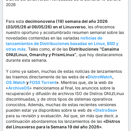
m
2026
a
Para esta
decimonovena (19) semana del año 2026
(03/05/26 al 09/05/26) en el Linuxverso
, les ofrecemos
nuestro oportuno y acostumbrado resumen semanal sobre las
novedades contenidas en las variadas
noticias de
lanzamientos de Distribuciones basadas en Linux, BSD y
otras más
. Tales como, el de las
Distribuciones
“Canaima
GNU/Linux, Omarchy y PrismLinux”
, que hoy destacaremos
durante esta semana.
Y como ya saben, muchas de estas noticias de lanzamientos
las traemos directamente de las webs de
«
DistroWatch
,
OS.Watch
y
FOSS Torrent
»
. Mientras que, de la web de
«
ArchiveOS
» mencionamos al final, los anuncios sobre la
recuperación y difusión de archivos ISO de Distros GNU/Linux
discontinuadas, y de otros tipos de sistemas operativos
conocidos. Además, muchas de estas recientes versiones
pueden estar ya disponibles sobre la web de «
DistroSea
»
para su revisión y evaluación. Así que, sin más que decir, a
continuación abordaremos los lanzamientos de las
«Distros
del Linuxverso para la Semana 19 del año 2026»
.