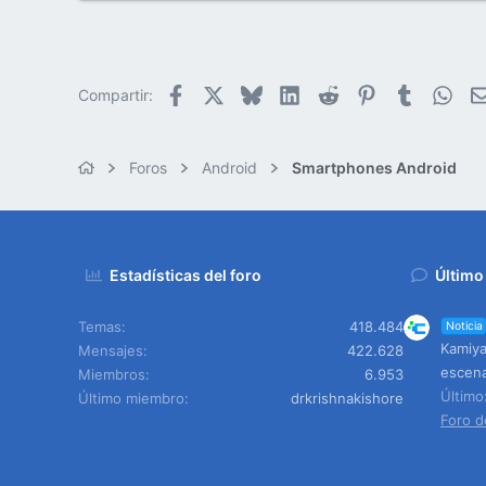
e
50
m
a
38
Cr 15 13-35 Lc 1 Los Alpes, Pereira - Colombia
Facebook
X
Bluesky
LinkedIn
Reddit
Pinterest
Tumblr
Wha
Compartir:
www.compudemano.com
Foros
Android
Smartphones Android
Estadísticas del foro
Último
Temas
418.484
Noticia
Kamiya
Mensajes
422.628
escen
Miembros
6.953
Últim
Último miembro
drkrishnakishore
Foro d