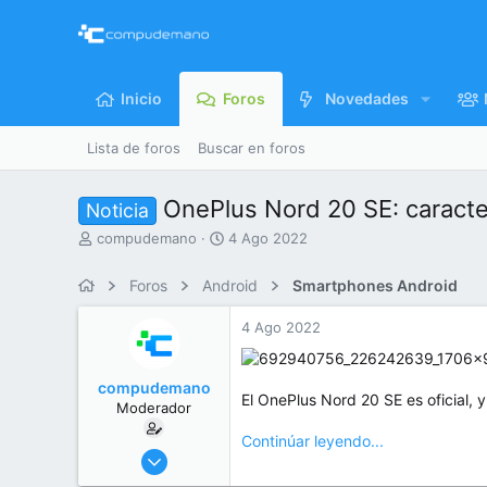
Inicio
Foros
Novedades
Lista de foros
Buscar en foros
OnePlus Nord 20 SE: caracte
Noticia
I
F
compudemano
4 Ago 2022
n
e
i
c
Foros
Android
Smartphones Android
c
h
i
a
4 Ago 2022
a
d
d
e
o
i
compudemano
r
n
El OnePlus Nord 20 SE es oficial, 
Moderador
d
i
e
c
Continúar leyendo...
l
i
26 Jul 2013
t
o
416.721