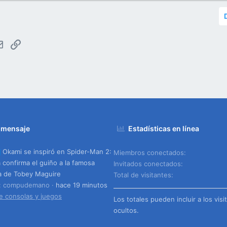
tsApp
Email
Enlace
 mensaje
Estadísticas en línea
Okami se inspiró en Spider-Man 2:
Miembros conectados
 confirma el guiño a la famosa
Invitados conectados
a de Tobey Maguire
Total de visitantes
o: compudemano
hace 19 minutos
e consolas y juegos
Los totales pueden incluir a los visi
ocultos.