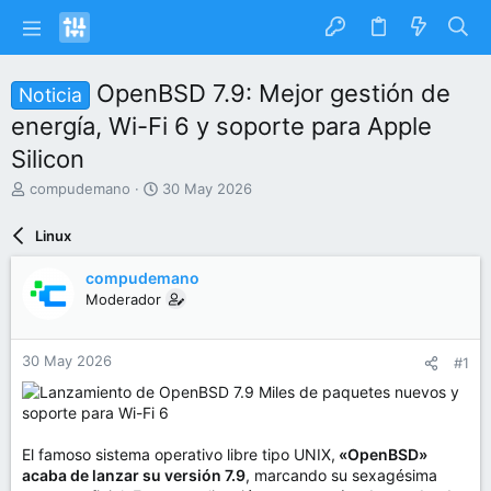
OpenBSD 7.9: Mejor gestión de
Noticia
energía, Wi-Fi 6 y soporte para Apple
Silicon
I
F
compudemano
30 May 2026
n
e
i
c
Linux
c
h
i
a
compudemano
a
d
Moderador
d
e
o
i
r
n
30 May 2026
#1
d
i
e
c
l
i
t
o
e
El famoso sistema operativo libre tipo UNIX,
«OpenBSD»
m
acaba de lanzar su versión 7.9
, marcando su sexagésima
a