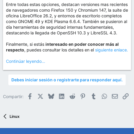
Entre todas estas opciones, destacan versiones mas recientes
de navegadores como Firefox 150 y Chromium 147, la suite de
oficina LibreOffice 26.2, y entornos de escritorio completos
como GNOME 49 y KDE Plasma 6.6.4. También se pusieron al
día herramientas de seguridad internas fundamentales,
destacando la llegada de OpenSSH 10.3 y LibreSSL 4.3.
Finalmente, si estás
interesado en poder conocer más al
respecto
, puedes consultar los detalles en el
siguiente enlace.
Continúar leyendo...
Debes iniciar sesión o registrarte para responder aquí.
Facebook
X
Bluesky
LinkedIn
Reddit
Pinterest
Tumblr
WhatsApp
Email
En
Compartir:
Linux