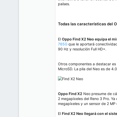
e
países.
50
m
a
38
Cr 15 13-35 Lc 1 Los Alpes, Pereira - Colombia
Todas las características del 
www.compudemano.com
El
Oppo Find X2 Neo equipa el m
765G
que le aportará conectividad
90 Hz y resolución Full HD+.
Otros componentes a destacar es 
MicroSD. La pila del Neo es de 4
Oppo Find X2
Neo presume de cáma
2 megapíxeles del Reno 3 Pro. Ya e
megapíxeles y un sensor de 2 MP 
El
Find X2 Neo llegará con el sis