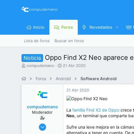
Inicio
Foros
Novedades
Lista de foros
Buscar en foros
Oppo Find X2 Neo aparece e
Noticia
I
F
compudemano
21 Abr 2020
n
e
i
c
Foros
Android
Software Android
c
h
i
a
21 Abr 2020
a
d
d
e
o
i
compudemano
r
n
La
familia Find X2 de Oppo
crece t
Moderador
d
i
Neo
, un terminal que comparte ba
e
c
l
i
26 Jul 2013
Sufre una leve mejora en la cámara
t
o
416.777
alternativa a tener en cuenta. De m