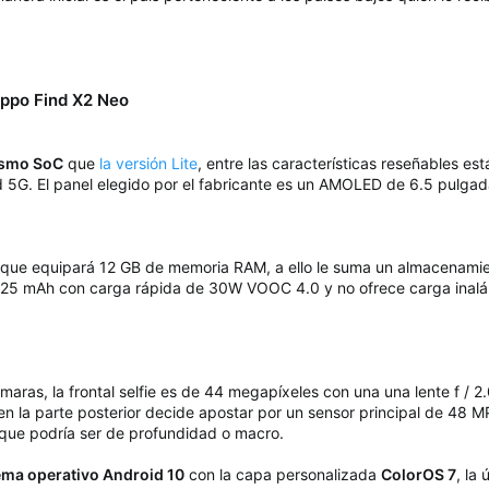
Oppo Find X2 Neo
ismo SoC
que
la versión Lite
, entre las características reseñables e
 5G. El panel elegido por el fabricante es un AMOLED de 6.5 pulgad
que equipará 12 GB de memoria RAM, a ello le suma un almacenamien
.025 mAh con carga rápida de 30W VOOC 4.0 y no ofrece carga inalám
ras, la frontal selfie es de 44 megapíxeles con una una lente f / 2
n la parte posterior decide apostar por un sensor principal de 48 MP
que podría ser de profundidad o macro.
tema operativo Android 10
con la capa personalizada
ColorOS 7
, la