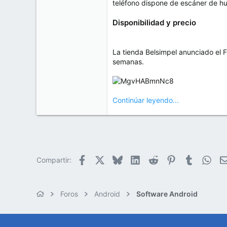
teléfono dispone de escáner de hu
Disponibilidad y precio
La tienda Belsimpel anunciado el F
semanas.
Continúar leyendo...
Facebook
X
Bluesky
LinkedIn
Reddit
Pinterest
Tumblr
Wha
Compartir:
Foros
Android
Software Android