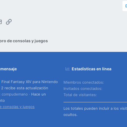
tsApp
Email
Enlace
oro de consolas y juegos
 mensaje
Estadísticas en línea
Final Fantasy XIV para Nintendo
Miembros conectados
 2 recibe esta actualización
Invitados conectados
o: compudemano
Hace un
Total de visitantes
nto
e consolas y juegos
Los totales pueden incluir a los visi
ocultos.