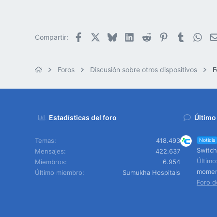
Facebook
X
Bluesky
LinkedIn
Reddit
Pinterest
Tumblr
Wha
Compartir:
Foros
Discusión sobre otros dispositivos
F
Estadísticas del foro
Último
Temas
418.493
Noticia
Switch
Mensajes
422.637
Últim
Miembros
6.954
mome
Último miembro
Sumukha Hospitals
Foro d