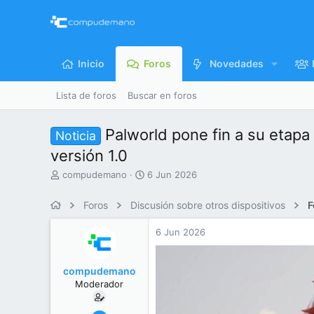
Inicio
Foros
Novedades
Lista de foros
Buscar en foros
Palworld pone fin a su etapa
Noticia
versión 1.0
I
F
compudemano
6 Jun 2026
n
e
i
c
Foros
Discusión sobre otros dispositivos
F
c
h
i
a
6 Jun 2026
a
d
d
e
o
i
compudemano
r
n
Moderador
d
i
e
c
l
i
26 Jul 2013