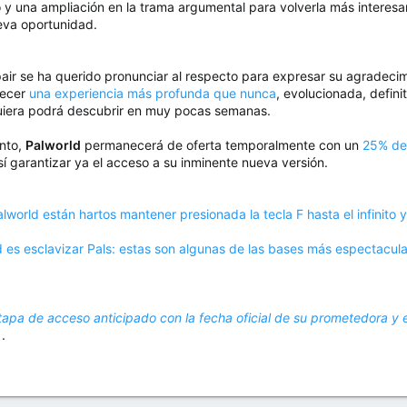
o y una ampliación en la trama argumental para volverla más interes
eva oportunidad.
ir se ha querido pronunciar al respecto para expresar su agradecim
recer
una experiencia más profunda que nunca
, evolucionada, defin
uiera podrá descubrir en muy pocas semanas.
nto,
Palworld
permanecerá de oferta temporalmente con un
25% de
sí garantizar ya el acceso a su inminente nueva versión.
lworld están hartos mantener presionada la tecla F hasta el infinito 
 es esclavizar Pals: estas son algunas de las bases más espectacul
etapa de acceso anticipado con la fecha oficial de su prometedora y
)
.