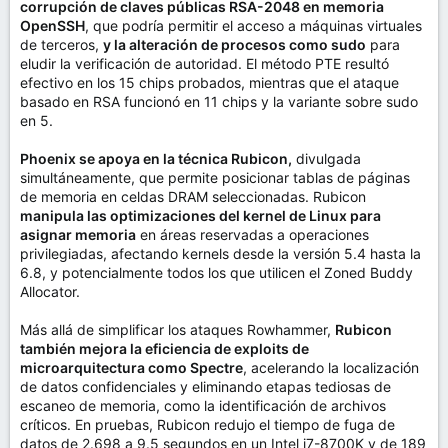
corrupción de claves públicas RSA-2048 en memoria
OpenSSH
, que podría permitir el acceso a máquinas virtuales
de terceros,
y la alteración de procesos como sudo
para
eludir la verificación de autoridad. El método PTE resultó
efectivo en los 15 chips probados, mientras que el ataque
basado en RSA funcionó en 11 chips y la variante sobre sudo
en 5.
Phoenix se apoya en la técnica Rubicon,
divulgada
simultáneamente, que permite posicionar tablas de páginas
de memoria en celdas DRAM seleccionadas. Rubicon
manipula las optimizaciones del kernel de Linux para
asignar memoria
en áreas reservadas a operaciones
privilegiadas, afectando kernels desde la versión 5.4 hasta la
6.8, y potencialmente todos los que utilicen el Zoned Buddy
Allocator.
Más allá de simplificar los ataques Rowhammer,
Rubicon
también mejora la eficiencia de exploits de
microarquitectura como Spectre
, acelerando la localización
de datos confidenciales y eliminando etapas tediosas de
escaneo de memoria, como la identificación de archivos
críticos. En pruebas, Rubicon redujo el tiempo de fuga de
datos de 2.698 a 9.5 segundos en un Intel i7-8700K y de 189