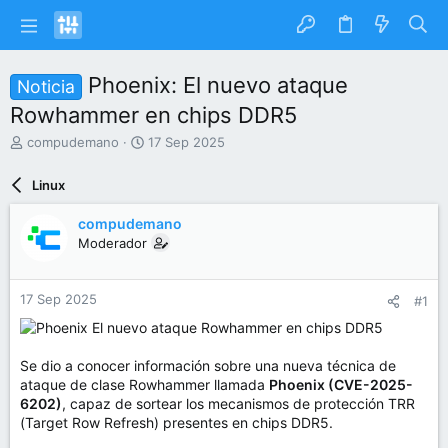
Phoenix: El nuevo ataque
Noticia
Rowhammer en chips DDR5
I
F
compudemano
17 Sep 2025
n
e
i
c
Linux
c
h
i
a
compudemano
a
d
Moderador
d
e
o
i
r
n
17 Sep 2025
#1
d
i
e
c
l
i
t
o
Se dio a conocer información sobre una nueva técnica de
e
ataque de clase Rowhammer llamada
Phoenix (CVE-2025-
m
6202)
, capaz de sortear los mecanismos de protección TRR
a
(Target Row Refresh) presentes en chips DDR5.