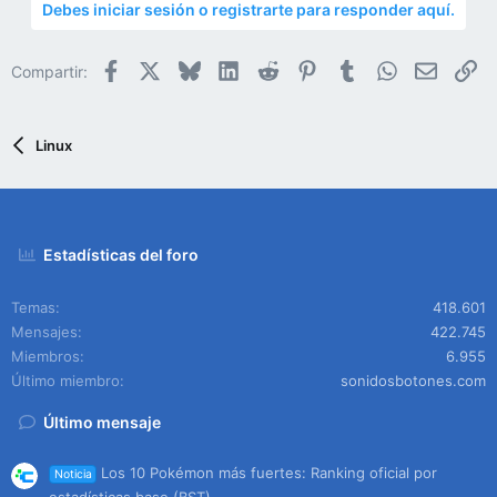
Debes iniciar sesión o registrarte para responder aquí.
Facebook
X
Bluesky
LinkedIn
Reddit
Pinterest
Tumblr
WhatsApp
Email
En
Compartir:
Linux
Estadísticas del foro
Temas
418.601
Mensajes
422.745
Miembros
6.955
Último miembro
sonidosbotones.com
Último mensaje
Los 10 Pokémon más fuertes: Ranking oficial por
Noticia
estadísticas base (BST)