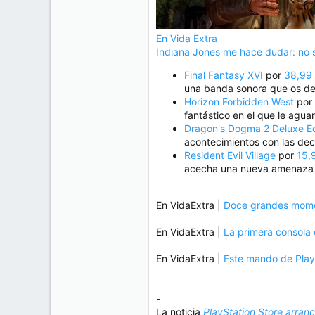
En Vida Extra
Indiana Jones me hace dudar: no sé
Final Fantasy XVI
por
38,99 
una banda sonora que os dej
Horizon Forbidden West
por
fantástico en el que le agua
Dragon's Dogma 2 Deluxe Ed
acontecimientos con las de
Resident Evil Village
por
15,
acecha una nueva amenaza e
En VidaExtra |
Doce grandes momen
En VidaExtra |
La primera consola 
En VidaExtra |
Este mando de PlayS
-
La noticia
PlayStation Store arran