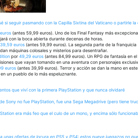
 si seguir pasmando con la Capilla Sixtina del Vaticano o partirle la 
euros
(antes 59,99 euros). Uno de los Final Fantasy más excepcional
ará con la boca abierta durante decenas de horas.
39,59 euros
(antes 59,99 euros). La segunda parte de la franquicia 
rdan máquinas colosales y misterios para desentrañar.
ition
por
49,29 euros
(antes 84,99 euros). Un RPG de fantasía en el 
cisiones que vayan tomando en una aventura con personajes exclusi
99 euros
(antes 39,99 euros). Terror y acción se dan la mano en este 
n un pueblo de lo más espeluznante.
tos que viví con la primera PlayStation y que nunca olvidaré
de Sony no fue PlayStation, fue una Sega Megadrive (pero tiene tru
tation era más feo que el culo de un mono, y encima sólo funciona
ca unas ofertas de locura en PS5 y PS4: estos nueve juegazos no pue