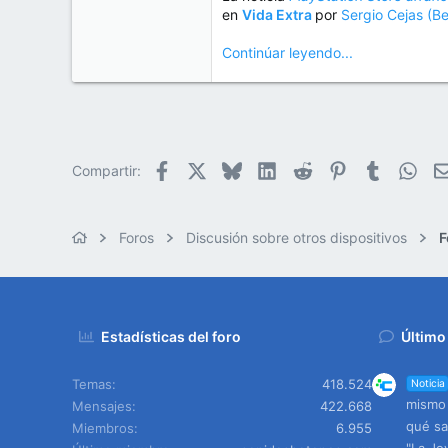
en
Vida Extra
por
Sergio Cejas (B
Continúar leyendo...
Facebook
X
Bluesky
LinkedIn
Reddit
Pinterest
Tumblr
Wha
Compartir:
Foros
Discusión sobre otros dispositivos
F
Estadísticas del foro
Último
Temas
418.524
Noticia
mismo 
Mensajes
422.668
qué sa
Miembros
6.955