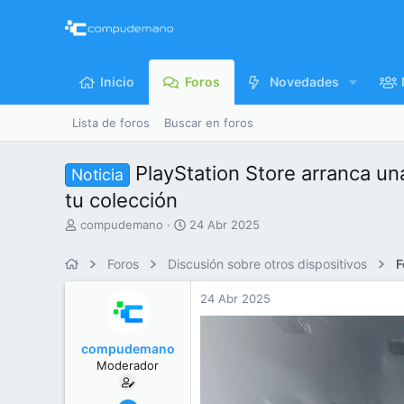
Inicio
Foros
Novedades
Lista de foros
Buscar en foros
PlayStation Store arranca un
Noticia
tu colección
I
F
compudemano
24 Abr 2025
n
e
i
c
Foros
Discusión sobre otros dispositivos
F
c
h
i
a
24 Abr 2025
a
d
d
e
o
i
compudemano
r
n
Moderador
d
i
e
c
l
i
26 Jul 2013