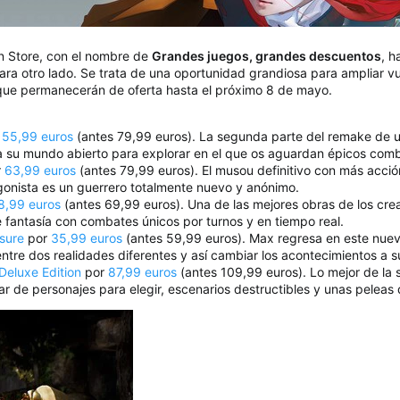
n Store, con el nombre de
Grandes juegos, grandes descuentos
, h
ara otro lado. Se trata de una oportunidad grandiosa para ampliar vue
que permanecerán de oferta hasta el próximo 8 de mayo.
r
55,99 euros
(antes 79,99 euros). La segunda parte del remake de 
 a su mundo abierto para explorar en el que os aguardan épicos com
r
63,99 euros
(antes 79,99 euros). El musou definitivo con más acci
agonista es un guerrero totalmente nuevo y anónimo.
8,99 euros
(antes 69,99 euros). Una de las mejores obras de los cr
 fantasía con combates únicos por turnos y en tiempo real.
osure
por
35,99 euros
(antes 59,99 euros). Max regresa en este nuev
entre dos realidades diferentes y así cambiar los acontecimientos a s
Deluxe Edition
por
87,99 euros
(antes 109,99 euros). Lo mejor de la 
 de personajes para elegir, escenarios destructibles y unas peleas q