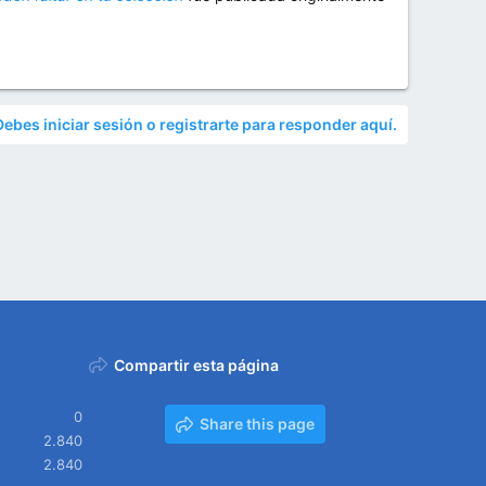
Debes iniciar sesión o registrarte para responder aquí.
Compartir esta página
0
Share this page
2.840
2.840