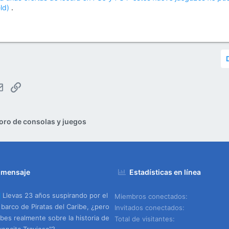
eld)
.
tsApp
Email
Enlace
oro de consolas y juegos
 mensaje
Estadísticas en línea
Llevas 23 años suspirando por el
Miembros conectados
barco de Piratas del Caribe, ¿pero
Invitados conectados
bes realmente sobre la historia de
Total de visitantes