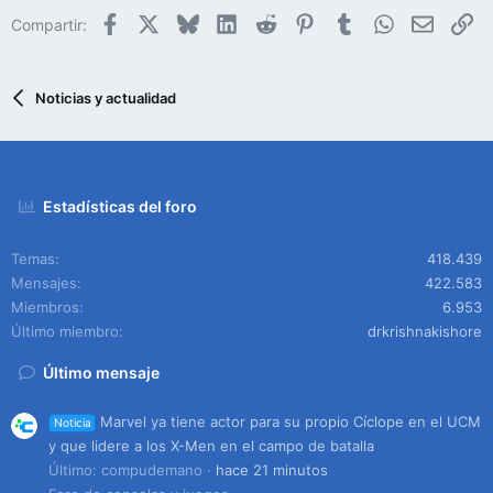
Facebook
X
Bluesky
LinkedIn
Reddit
Pinterest
Tumblr
WhatsApp
Email
En
Compartir:
Noticias y actualidad
Estadísticas del foro
Temas
418.439
Mensajes
422.583
Miembros
6.953
Último miembro
drkrishnakishore
Último mensaje
Marvel ya tiene actor para su propio Cíclope en el UCM
Noticia
y que lidere a los X-Men en el campo de batalla
Último: compudemano
hace 21 minutos