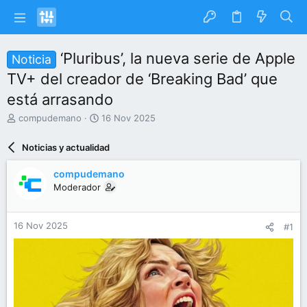
‘Pluribus’, la nueva serie de Apple
Noticia
TV+ del creador de ‘Breaking Bad’ que
está arrasando
I
F
compudemano
16 Nov 2025
n
e
i
c
Noticias y actualidad
c
h
i
a
compudemano
a
d
Moderador
d
e
o
i
r
n
16 Nov 2025
#1
d
i
e
c
l
i
t
o
e
m
a