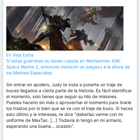
En Vida Extra
Si estas guerreras no tienen cabida en Warhammer 40K:
Space Marine 2, entonces merecen un juegazo a la altura de
los Marines Espaciales
Sin entrar en spoilers, Judy te insta a ponerte un traje de
buceo llegados a cierta parte de la historia. Es fácil identificar
el momento, solo tienes que seguir su hilo de misiones.
Puedes hacerlo sin más o aprovechar el momento para tirarle
los trastos por lo bien que se ve con el traje de buzo. Si haces
esto último y le interesas, te dice "deberías verme con mi
uniforme de MaxTac. [...] Todavía lo tengo en mi armario,
esperando una buena... ocasión".