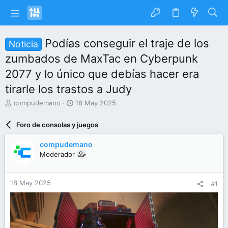
Podías conseguir el traje de los
Noticia
zumbados de MaxTac en Cyberpunk
2077 y lo único que debías hacer era
tirarle los trastos a Judy
I
F
compudemano
18 May 2025
n
e
i
c
Foro de consolas y juegos
c
h
i
a
compudemano
a
d
Moderador
d
e
o
i
r
n
18 May 2025
#1
d
i
e
c
l
i
t
o
e