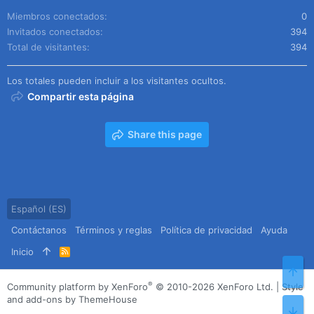
Miembros conectados
0
Invitados conectados
394
Total de visitantes
394
Los totales pueden incluir a los visitantes ocultos.
Compartir esta página
Share this page
Español (ES)
Contáctanos
Términos y reglas
Política de privacidad
Ayuda
Inicio
R
S
Arr
S
®
Community platform by XenForo
© 2010-2026 XenForo Ltd.
|
Style
and add-ons by ThemeHouse
Pie