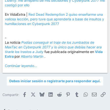
Liberty: me arrepentí de mis decisiones y Cyberpunk 2077 me
castigó por ello
En VidaExtra |
Red Dead Redemption 2 quiso enseñarme una
valiosa lección, pero tuve que aprenderla a base de insultos y
humillaciones en Cyberpunk 2077
-
La noticia
Podías conseguir el traje de los zumbados de
MaxTac en Cyberpunk 2077 y lo único que debías hacer era
tirarle los trastos a Judy
fue publicada originalmente en
Vida
Extra
por
Alberto Martín
.
Continúar leyendo...
Debes iniciar sesión o registrarte para responder aquí.
Facebook
X
Bluesky
LinkedIn
Reddit
Pinterest
Tumblr
WhatsApp
Email
En
Compartir: