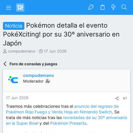
Pokémon detalla el evento
Noticia
PokéXciting! por su 30º aniversario en
Japón
I
F
compudemano
17 Jun 2026
n
e
i
c
Foro de consolas y juegos
c
h
i
a
compudemano
a
d
Moderador
d
e
o
i
r
n
17 Jun 2026
#1
d
i
e
c
Traemos más celebraciones tras el
anuncio del regreso de
l
i
Pokémon Rojo Fuego y Verde Hoja en Nintendo Switch
. Se
t
o
trata de más noticias tras las
novedades de su 30º aniversario
e
en la Super Bowl
y del
Pokémon Presents
.
m
a