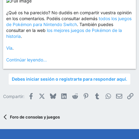
¿Qué os ha parecido? No dudéis en compartir vuestra opinión
en los comentarios. Podéis consultar además
todos los juegos
de Pokémon para Nintendo Switch
. También puedes
consultar en la web
los mejores juegos de Pokémon de la
historia
.
Vía
.
Continúar leyendo...
Debes iniciar sesión o registrarte para responder aquí.
Facebook
X
Bluesky
LinkedIn
Reddit
Pinterest
Tumblr
WhatsApp
Email
En
Compartir:
Foro de consolas y juegos