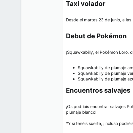
e
Taxi volador​
50
m
a
38
Desde el martes 23 de junio, a las 
Cr 15 13-35 Lc 1 Los Alpes, Pereira - Colombia
www.compudemano.com
Debut de Pokémon​
¡Squawkabilly, el Pokémon Loro, d
Squawkabilly de plumaje am
Squawkabilly de plumaje ver
Squawkabilly de plumaje azu
Encuentros salvajes​
¡Os podríais encontrar salvajes P
plumaje blanco!
*Y si tenéis suerte, ¡incluso podré