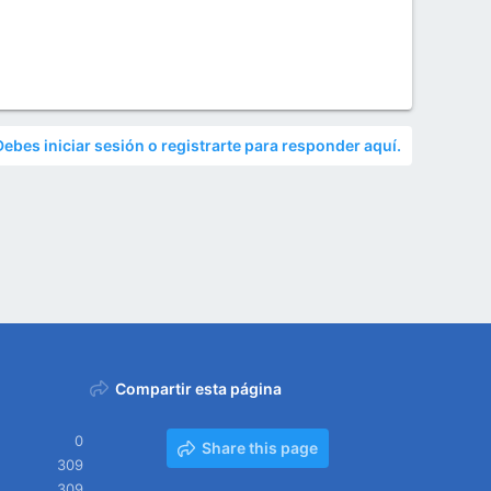
Debes iniciar sesión o registrarte para responder aquí.
Compartir esta página
0
Share this page
309
309