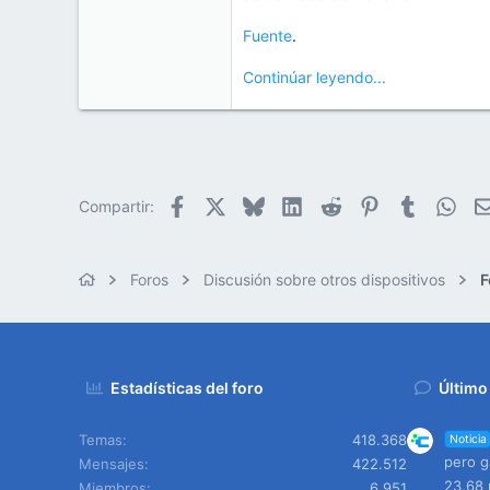
Fuente
.
Continúar leyendo...
Facebook
X
Bluesky
LinkedIn
Reddit
Pinterest
Tumblr
Wha
Compartir:
Foros
Discusión sobre otros dispositivos
F
Estadísticas del foro
Último
Temas
418.368
Noticia
pero g
Mensajes
422.512
23,68 
Miembros
6.951