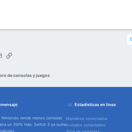
tsApp
Email
Enlace
oro de consolas y juegos
 mensaje
Estadísticas en línea
Nintendo vende menos consolas
Miembros conectados
ana un 150% más: Switch 2 ya suma
Invitados conectados
millones
Total de visitantes