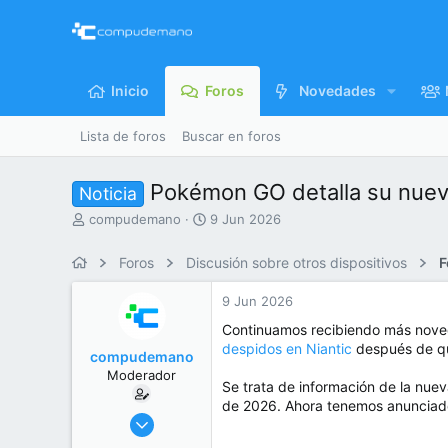
Inicio
Foros
Novedades
Lista de foros
Buscar en foros
Pokémon GO detalla su nuevo
Noticia
I
F
compudemano
9 Jun 2026
n
e
i
c
Foros
Discusión sobre otros dispositivos
F
c
h
i
a
9 Jun 2026
a
d
d
e
Continuamos recibiendo más nove
o
i
despidos en Niantic
después de que
compudemano
r
n
Moderador
d
i
Se trata de información de la nu
e
c
de 2026. Ahora tenemos anunciad
l
i
26 Jul 2013
t
o
416.605