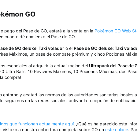
Pokémon GO​
de pago del Pase de GO, estará a la venta en la
Pokémon GO Web St
en cuanto dé comienzo el Pase de GO.
ase de GO deluxe: Taxi volador
o el
Pase de GO deluxe: Taxi volado
evivires Máximos, un pase de combate prémium y cinco Pociones Máx
s esenciales al adquirir la actualización del
Ultrapack del Pase de G
 20 Ultra Balls, 10 Revivires Máximos, 10 Pociones Máximas, dos P
la compra!
o entorno y acatad las normas de las autoridades sanitarias locales
e seguirnos en las redes sociales, activar la recepción de notificaci
digos que funcionan actualmente aquí
. ¿Qué os ha parecido esta inf
un vistazo a nuestra cobertura completa sobre GO en
este enlace
. Pa