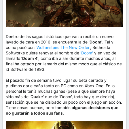
Dentro de las sagas históricas que van a recibir un nuevo
lavado de cara en 2016, se encuentra la de
'Doom'
. Tal y
como pasó con
'Wolfenstein: The New Order'
, Bethesda
Softworks quiere renovar el nombre de
'Doom'
y en vez de
llamarlo
'Doom 4'
, como iba a ser durante muchos años, al
final ha optado por llamarlo del mismo modo que el clásico de
id Software de 1993.
El pasado fin de semana tuvo lugar su beta cerrada y
pudimos darle caña tanto en PC como en Xbox One. En lo
personal le tenía muchas ganas (pese a que siempre haya
sido más de 'Quake' que de 'Doom', todo hay que decirlo),
sensación que se ha disipado un poco con el juego en acción.
Tiene cosas buenas, pero también
algunas decisiones que
no gustarán a todos sus fans
.