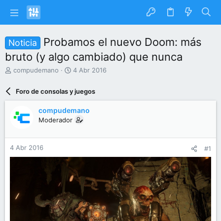
Probamos el nuevo Doom: más
Noticia
bruto (y algo cambiado) que nunca
I
F
compudemano
4 Abr 2016
n
e
i
c
Foro de consolas y juegos
c
h
i
a
compudemano
a
d
Moderador
d
e
o
i
r
n
4 Abr 2016
#1
d
i
e
c
l
i
t
o
e
m
a