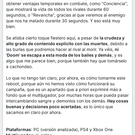
obtener ventajas temporales en combate, como "Conciencia",
que mostrará la vida de todos los rivales durante 60
segundos, o "Revancha", gracias al que veremos al enemigo
que nos ha matado durante 30 segundos. Y eso está muy
bien.
Se atisba cierto toque fiestero aquí, a pesar de
la crudeza y
alto grado de contenido explícito con las muertes
, debido a
las burlas que podremos hacer al rival al morir. Ya véis,
ni
'Doom' se escapa a esta moda de los bailes y demás
, y es
algo que me parece bien, porque también hay que tomárselo
a cachondeo.
Lo que no tengo tan claro, por ahora, es cómo tomarme este
reboot
, porque aún no hemos visto cómo funcionará su
campaña, que es un apartado que a priori exprimiré más a
fondo que el multijugador, por muchas horas que pueda pasar
intercambiando sangre y demonios con los demás.
Hay cosas
buenas y decisiones poco acertadas
, es lo único que
sacamos en claro por ahora.
Plataformas
: PC (versión analizada), PS4 y Xbox One