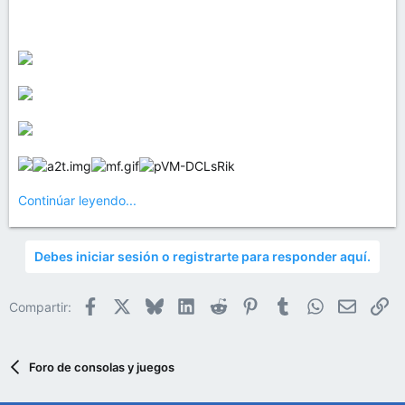
Continúar leyendo...
Debes iniciar sesión o registrarte para responder aquí.
Facebook
X
Bluesky
LinkedIn
Reddit
Pinterest
Tumblr
WhatsApp
Email
En
Compartir:
Foro de consolas y juegos