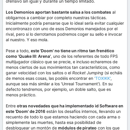
ofensivo sin igual y durante un tiempo limitado.
Los Demonios aportan bastante salsa a los combates
al
obligarnos a cambiar por completo nuestras tácticas.
Inicialmente podría pensarse que lo ideal sería evitar cualquier
encontronazo con uno de esos Demonios manejados por el
rival, pero si lo derrotamos podremos coger su sello e invocar
al nuestro. Y eso mola.
Pese a todo,
este 'Doom' no tiene un ritmo tan frenético
como 'Quake III: Arena'
, uno de los referentes de todo FPS
multijugador clásico que se precie, e incluso echaremos de
menos ciertos de sus movimientos tan característicos, como
ganar velocidad con los saltos o el
Rocket Jumping
(si echáis
de menos esas cosas, las podéis encontrar en
'TOXIKK'
,
aunque sea más similar a los 'Unreal Tournament'). En su
defecto tendremos, por ejemplo, un doble salto, que es
menos práctico.
Entre
otras novedades que ha implementado id Software en
este 'Doom' de 2016
están los desafíos internos, llevando un
recuento de todo lo que estamos haciendo con cada arma o
simplemente las muertes, hasta esa posibilidad de
desbloquear un montón de
módulos de pirateo
con los que