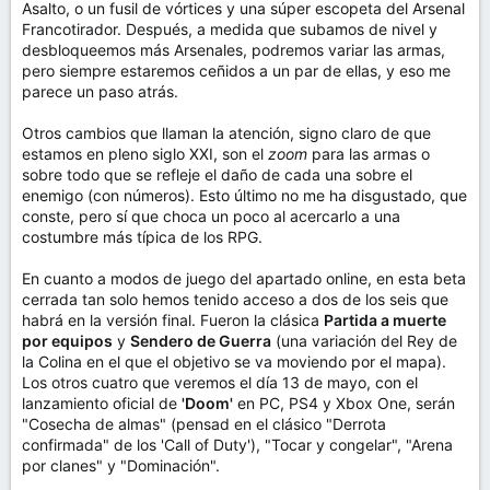
Asalto, o un fusil de vórtices y una súper escopeta del Arsenal
Francotirador. Después, a medida que subamos de nivel y
desbloqueemos más Arsenales, podremos variar las armas,
pero siempre estaremos ceñidos a un par de ellas, y eso me
parece un paso atrás.
Otros cambios que llaman la atención, signo claro de que
estamos en pleno siglo XXI, son el
zoom
para las armas o
sobre todo que se refleje el daño de cada una sobre el
enemigo (con números). Esto último no me ha disgustado, que
conste, pero sí que choca un poco al acercarlo a una
costumbre más típica de los RPG.
En cuanto a modos de juego del apartado online, en esta beta
cerrada tan solo hemos tenido acceso a dos de los seis que
habrá en la versión final. Fueron la clásica
Partida a muerte
por equipos
y
Sendero de Guerra
(una variación del Rey de
la Colina en el que el objetivo se va moviendo por el mapa).
Los otros cuatro que veremos el día 13 de mayo, con el
lanzamiento oficial de
'Doom'
en PC, PS4 y Xbox One, serán
"Cosecha de almas" (pensad en el clásico "Derrota
confirmada" de los 'Call of Duty'), "Tocar y congelar", "Arena
por clanes" y "Dominación".