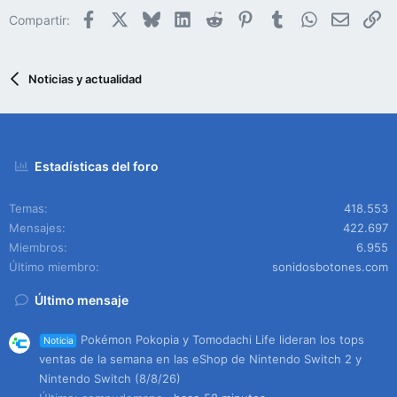
Facebook
X
Bluesky
LinkedIn
Reddit
Pinterest
Tumblr
WhatsApp
Email
En
Compartir:
Noticias y actualidad
Estadísticas del foro
Temas
418.553
Mensajes
422.697
Miembros
6.955
Último miembro
sonidosbotones.com
Último mensaje
Pokémon Pokopia y Tomodachi Life lideran los tops
Noticia
ventas de la semana en las eShop de Nintendo Switch 2 y
Nintendo Switch (8/8/26)