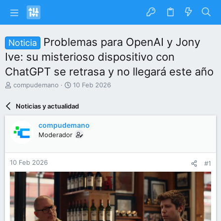
Problemas para OpenAI y Jony
Noticia
Ive: su misterioso dispositivo con
ChatGPT se retrasa y no llegará este año
I
F
compudemano
10 Feb 2026
n
e
i
c
Noticias y actualidad
c
h
i
a
compudemano
a
d
Moderador
d
e
o
i
r
n
10 Feb 2026
#1
d
i
e
c
l
i
t
o
e
m
a