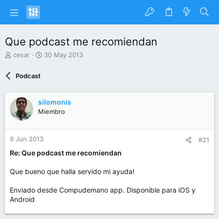
Que podcast me recomiendan
I
F
cesar
30 May 2013
n
e
i
c
Podcast
c
h
i
a
a
d
silomonis
d
e
Miembro
o
i
r
n
d
i
9 Jun 2013
#21
e
c
l
i
Re: Que podcast me recomiendan
t
o
e
Que bueno que halla servido mi ayuda!
m
a
Enviado desde Compudemano app. Disponible para iOS y
Android