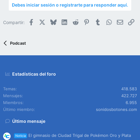
Debes iniciar sesión o registrarte para responder aquí.
Facebook
X
Bluesky
LinkedIn
Reddit
Pinterest
Tumblr
WhatsApp
Email
En
Compartir:
Podcast
Estadísticas del foro
Temas
418.583
Mensajes
422.727
Miembros
6.955
Último miembro
sonidosbotones.com
Último mensaje
El gimnasio de Ciudad Trigal de Pokémon Oro y Plata
Noticia