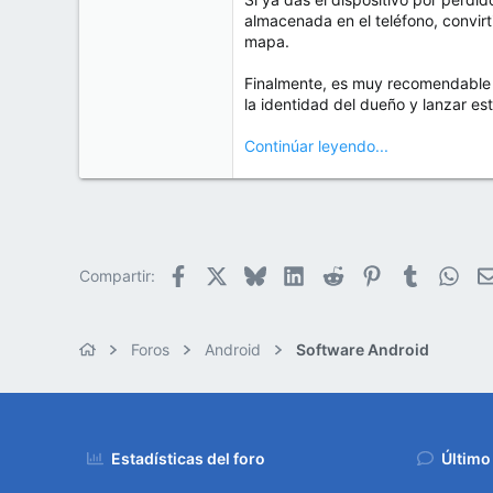
almacenada en el teléfono, convirt
mapa.
Finalmente, es muy recomendabl
la identidad del dueño y lanzar es
Continúar leyendo...
Facebook
X
Bluesky
LinkedIn
Reddit
Pinterest
Tumblr
Wha
Compartir:
Foros
Android
Software Android
Estadísticas del foro
Último