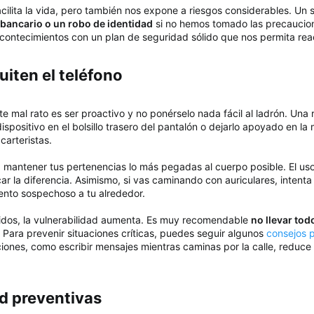
acilita la vida, pero también nos expone a riesgos considerables. Un 
 bancario o un robo de identidad
si no hemos tomado las precaucione
acontecimientos con un plan de seguridad sólido que nos permita reac
iten el teléfono​
e mal rato es ser proactivo y no ponérselo nada fácil al ladrón. Una 
dispositivo en el bolsillo trasero del pantalón o dejarlo apoyado en l
carteristas.
ta mantener tus pertenencias lo más pegadas al cuerpo posible. El u
r la diferencia. Asimismo, si vas caminando con auriculares, intenta
ento sospechoso a tu alrededor.
idos, la vulnerabilidad aumenta. Es muy recomendable
no llevar tod
. Para prevenir situaciones críticas, puedes seguir algunos
consejos p
ciones, como escribir mensajes mientras caminas por la calle, reduce
 preventivas​