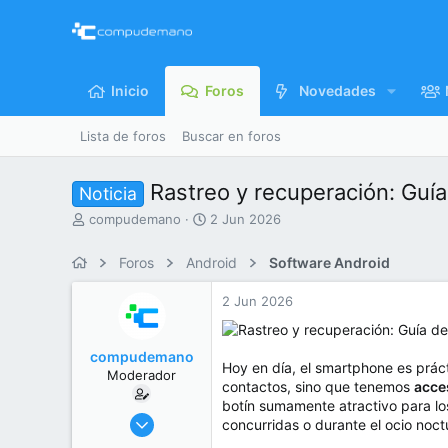
Inicio
Foros
Novedades
Lista de foros
Buscar en foros
Rastreo y recuperación: Guí
Noticia
I
F
compudemano
2 Jun 2026
n
e
i
c
Foros
Android
Software Android
c
h
i
a
2 Jun 2026
a
d
d
e
o
i
compudemano
r
n
Hoy en día, el smartphone es prác
Moderador
d
i
contactos, sino que tenemos
acce
e
c
botín sumamente atractivo para l
l
i
26 Jul 2013
concurridas o durante el ocio noc
t
o
416.644