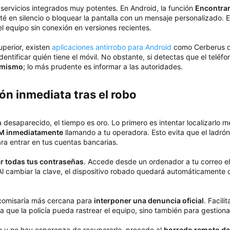
ervicios integrados muy potentes. En Android, la función
Encontrar
 en silencio o bloquear la pantalla con un mensaje personalizado. E
el equipo sin conexión en versiones recientes.
uperior, existen
aplicaciones antirrobo para Android
como Cerberus o
 identificar quién tiene el móvil. No obstante, si detectas que el te
ú mismo
; lo más prudente es informar a las autoridades.
n inmediata tras el robo​
a desaparecido, el tiempo es oro. Lo primero es intentar localizarlo
SIM inmediatamente
llamando a tu operadora. Esto evita que el ladrón 
ra entrar en tus cuentas bancarias.
r todas tus contraseñas
. Accede desde un ordenador a tu correo el
 Al cambiar la clave, el dispositivo robado quedará automáticamente
 comisaría más cercana para
interponer una denuncia oficial
. Facili
 que la policía pueda rastrear el equipo, sino también para gestiona
do y no hay esperanza de recuperarlo, procede al
borrado remoto de