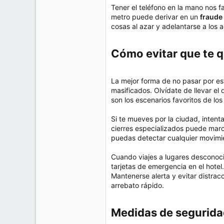
e
Tener el teléfono en la mano nos f
50
m
metro puede derivar en un
fraude
a
38
cosas al azar y adelantarse a los 
Cr 15 13-35 Lc 1 Los Alpes, Pereira - Colombia
www.compudemano.com
Cómo evitar que te qu
La mejor forma de no pasar por est
masificados. Olvídate de llevar el 
son los escenarios favoritos de los 
Si te mueves por la ciudad, inten
cierres especializados puede marca
puedas detectar cualquier movimi
Cuando viajes a lugares desconoc
tarjetas de emergencia en el hotel
Mantenerse alerta y evitar distrac
arrebato rápido.
Medidas de seguridad