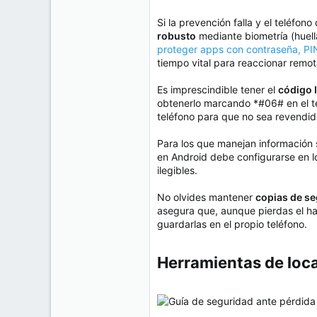
Si la prevención falla y el teléfon
robusto
mediante biometría (huell
proteger apps con contraseña, PIN
tiempo vital para reaccionar remo
Es imprescindible tener el
código 
obtenerlo marcando *#06# en el tec
teléfono para que no sea revendid
Para los que manejan información 
en Android debe configurarse en lo
ilegibles.
No olvides mantener
copias de se
asegura que, aunque pierdas el har
guardarlas en el propio teléfono.
Herramientas de local