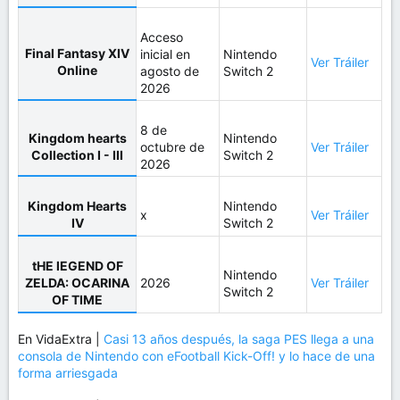
Acceso
Final Fantasy XIV
inicial en
Nintendo
Ver Tráiler
Online
agosto de
Switch 2
2026
8 de
Kingdom hearts
Nintendo
octubre de
Ver Tráiler
Collection I - III
Switch 2
2026
Kingdom Hearts
Nintendo
x
Ver Tráiler
IV
Switch 2
tHE lEGEND OF
Nintendo
ZELDA: OCARINA
2026
Ver Tráiler
Switch 2
OF TIME
En VidaExtra |
Casi 13 años después, la saga PES llega a una
consola de Nintendo con eFootball Kick-Off! y lo hace de una
forma arriesgada