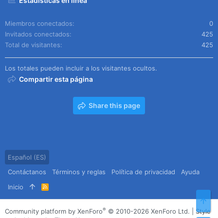
Estadísticas en línea
Miembros conectados
0
Invitados conectados
425
Total de visitantes
425
Los totales pueden incluir a los visitantes ocultos.
Compartir esta página
Share this page
Español (ES)
Contáctanos
Términos y reglas
Política de privacidad
Ayuda
Inicio
R
S
Arr
S
®
Community platform by XenForo
© 2010-2026 XenForo Ltd.
|
Style