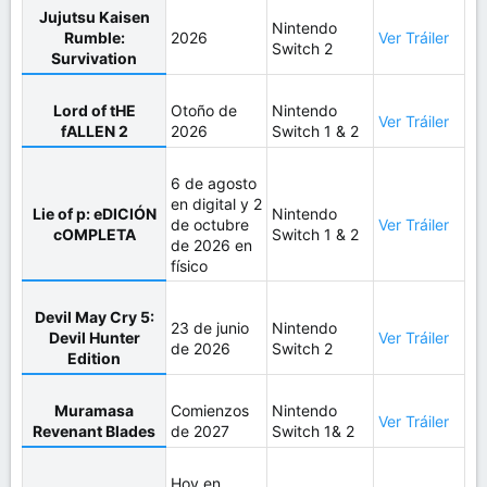
Jujutsu Kaisen
Nintendo
Rumble:
2026
Ver Tráiler
Switch 2
Survivation
Lord of tHE
Otoño de
Nintendo
Ver Tráiler
fALLEN 2
2026
Switch 1 & 2
6 de agosto
en digital y 2
Lie of p: eDICIÓN
Nintendo
de octubre
Ver Tráiler
cOMPLETA
Switch 1 & 2
de 2026 en
físico
Devil May Cry 5:
23 de junio
Nintendo
Devil Hunter
Ver Tráiler
de 2026
Switch 2
Edition
Muramasa
Comienzos
Nintendo
Ver Tráiler
Revenant Blades
de 2027
Switch 1& 2
Hoy en