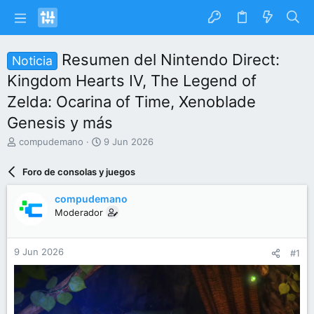
Resumen del Nintendo Direct:
Noticia
Kingdom Hearts IV, The Legend of
Zelda: Ocarina of Time, Xenoblade
Genesis y más
I
F
compudemano
9 Jun 2026
n
e
i
c
Foro de consolas y juegos
c
h
i
a
compudemano
a
d
Moderador
d
e
o
i
r
n
9 Jun 2026
#1
d
i
e
c
l
i
t
o
e