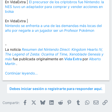
En VidaExtra |
El precursor de los criptobros fue Nintendo: la
NES tuvo un adaptador para comprar y vender acciones en
bolsa
En VidaExtra |
Nintendo se enfrenta a una de las demandas más locas del
año por negarle a un jugador ser un Profesor Pokémon
-
La noticia
Resumen del Nintendo Direct: Kingdom Hearts IV,
The Legend of Zelda: Ocarina of Time, Xenoblade Genesis y
más
fue publicada originalmente en
Vida Extra
por
Alberto
Martín
.
Continúar leyendo...
Debes iniciar sesión o registrarte para responder aquí.
Facebook
X
Bluesky
LinkedIn
Reddit
Pinterest
Tumblr
WhatsApp
Email
En
Compartir: