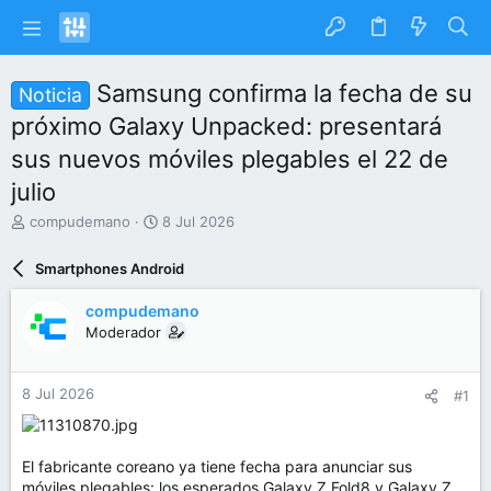
Samsung confirma la fecha de su
Noticia
próximo Galaxy Unpacked: presentará
sus nuevos móviles plegables el 22 de
julio
I
F
compudemano
8 Jul 2026
n
e
i
c
Smartphones Android
c
h
i
a
compudemano
a
d
Moderador
d
e
o
i
r
n
8 Jul 2026
#1
d
i
e
c
l
i
t
o
El fabricante coreano ya tiene fecha para anunciar sus
e
móviles plegables: los esperados Galaxy Z Fold8 y Galaxy Z