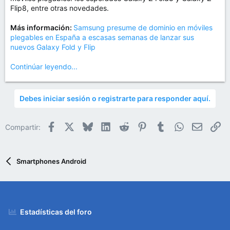
m
Flip8, entre otras novedades.
a
Más información:
Samsung presume de dominio en móviles
plegables en España a escasas semanas de lanzar sus
nuevos Galaxy Fold y Flip
Continúar leyendo...
Debes iniciar sesión o registrarte para responder aquí.
Facebook
X
Bluesky
LinkedIn
Reddit
Pinterest
Tumblr
WhatsApp
Email
En
Compartir:
Smartphones Android
Estadísticas del foro