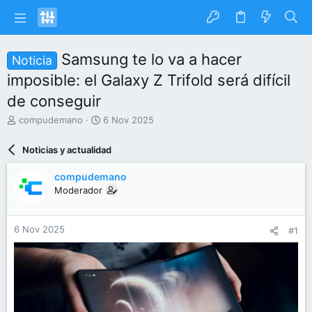
Samsung te lo va a hacer
Noticia
imposible: el Galaxy Z Trifold será difícil
de conseguir
I
F
compudemano
6 Nov 2025
n
e
i
c
Noticias y actualidad
c
h
i
a
compudemano
a
d
Moderador
d
e
o
i
r
n
6 Nov 2025
#1
d
i
e
c
l
i
t
o
e
m
a