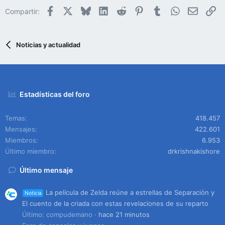
Facebook
X
Bluesky
LinkedIn
Reddit
Pinterest
Tumblr
WhatsApp
Email
En
Compartir:
Noticias y actualidad
Estadísticas del foro
Temas
418.457
Mensajes
422.601
Miembros
6.953
Último miembro
drkrishnakishore
Último mensaje
La película de Zelda reúne a estrellas de Separación y
Noticia
El cuento de la criada con estas revelaciones de su reparto
Último: compudemano
hace 21 minutos