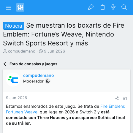
Se muestran los boxarts de Fire
Noticia
Emblem: Fortune’s Weave, Nintendo
Switch Sports Resort y más
I
F
compudemano
9 Jun 2026
n
e
i
c
Foro de consolas y juegos
c
h
i
a
compudemano
a
d
Moderador
d
e
o
i
r
n
9 Jun 2026
#1
d
i
e
c
Estamos enamorados de este juego. Se trata de
Fire Emblem:
l
i
Fortune’s Weave
, que llega en 2026 a Switch 2 y
está
t
o
conectado con Three Houses ya que aparece Sothis al final
e
de su tráiler
.
m
a