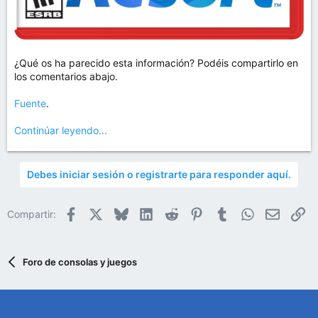
¿Qué os ha parecido esta información? Podéis compartirlo en
los comentarios abajo.
Fuente
.
Continúar leyendo...
Debes iniciar sesión o registrarte para responder aquí.
Facebook
X
Bluesky
LinkedIn
Reddit
Pinterest
Tumblr
WhatsApp
Email
En
Compartir:
Foro de consolas y juegos