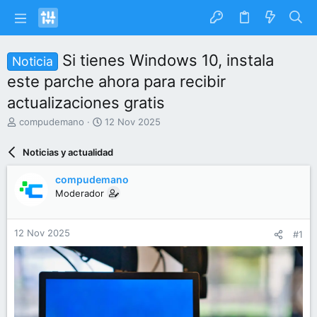
Si tienes Windows 10, instala
Noticia
este parche ahora para recibir
actualizaciones gratis
I
F
compudemano
12 Nov 2025
n
e
i
c
Noticias y actualidad
c
h
i
a
compudemano
a
d
Moderador
d
e
o
i
r
n
12 Nov 2025
#1
d
i
e
c
l
i
t
o
e
m
a