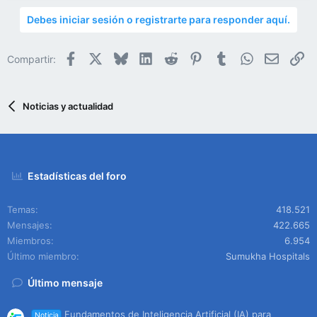
Debes iniciar sesión o registrarte para responder aquí.
Facebook
X
Bluesky
LinkedIn
Reddit
Pinterest
Tumblr
WhatsApp
Email
En
Compartir:
Noticias y actualidad
Estadísticas del foro
Temas
418.521
Mensajes
422.665
Miembros
6.954
Último miembro
Sumukha Hospitals
Último mensaje
Fundamentos de Inteligencia Artificial (IA) para
Noticia