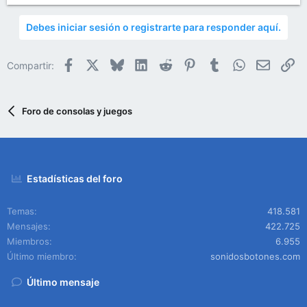
Debes iniciar sesión o registrarte para responder aquí.
Facebook
X
Bluesky
LinkedIn
Reddit
Pinterest
Tumblr
WhatsApp
Email
En
Compartir:
Foro de consolas y juegos
Estadísticas del foro
Temas
418.581
Mensajes
422.725
Miembros
6.955
Último miembro
sonidosbotones.com
Último mensaje