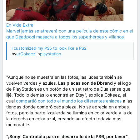
En Vida Extra
Marvel jamás se atreverá con una película de este cómic en el
que Deadpool masacra a todos los superhéroes y villanos
I customized my PS5 to look like a PS2
by
u/Gokeez
in
playstation
"Aunque no se muestra en las fotos, las luces también se
vuelven verdes y azules.
Las placas son de Dbrand
y el logo
de PlayStation es un botón de un set retro de Dualsense que
lijé. Todo lo demás lo encontré en Etsy", explica Gokeez, el
cual
compartió con todo el mundo los diferentes enlaces
a las
tiendas donde compró cada pieza. No se aprecia en ambas
fotos, pero la parte izquierda se ilumina en color verde y la de
la derecha en color azul, creando un efecto todavía más
memorable.
"
¡Sony! Contratálo para el desarrollo de la PS6, por favor
",