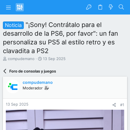
"¡Sony! Contrátalo para el
Noticia
desarrollo de la PS6, por favor": un fan
personaliza su PS5 al estilo retro y es
clavadita a PS2
I
F
compudemano
13 Sep 2025
n
e
i
c
Foro de consolas y juegos
c
h
i
a
compudemano
a
d
Moderador
d
e
o
i
r
n
13 Sep 2025
#1
d
i
e
c
l
i
t
o
e