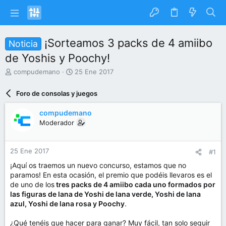
¡Sorteamos 3 packs de 4 amiibo
Noticia
de Yoshis y Poochy!
I
F
compudemano
25 Ene 2017
n
e
i
c
Foro de consolas y juegos
c
h
i
a
compudemano
a
d
Moderador
d
e
o
i
r
n
25 Ene 2017
#1
d
i
e
c
¡Aquí os traemos un nuevo concurso, estamos que no
l
i
paramos! En esta ocasión, el premio que podéis llevaros es el
t
o
de uno de los
tres packs de 4 amiibo cada uno formados por
e
las figuras de lana de Yoshi de lana verde, Yoshi de lana
m
azul, Yoshi de lana rosa y Poochy
.
a
¿Qué tenéis que hacer para ganar? Muy fácil, tan solo seguir