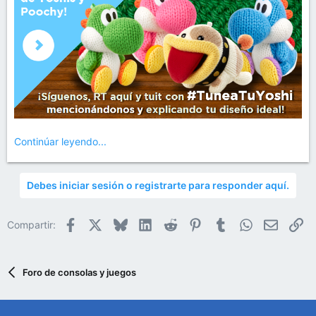
Continúar leyendo...
Debes iniciar sesión o registrarte para responder aquí.
Facebook
X
Bluesky
LinkedIn
Reddit
Pinterest
Tumblr
WhatsApp
Email
En
Compartir:
Foro de consolas y juegos