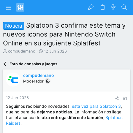
Splatoon 3 confirma este tema y
Noticia
nuevos iconos para Nintendo Switch
Online en su siguiente Splatfest
I
F
compudemano
12 Jun 2026
n
e
i
c
Foro de consolas y juegos
c
h
i
a
compudemano
a
d
Moderador
d
e
o
i
r
n
12 Jun 2026
#1
d
i
e
c
Seguimos recibiendo novedades,
esta vez para Splatoon 3
,
l
i
que no para de
dejarnos noticias
. La información nos llega
t
o
tras el anuncio de
otra entrega diferente también,
Splatoon
e
Raiders
.
m
a