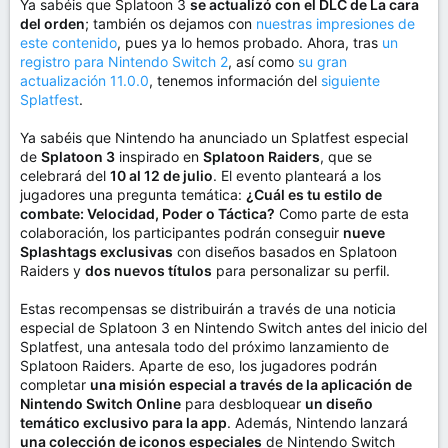
Ya sabéis que Splatoon 3
se actualizó con el DLC de La cara
del orden
; también os dejamos con
nuestras impresiones de
este contenido
, pues ya lo hemos probado. Ahora, tras
un
registro para Nintendo Switch 2
, así como
su gran
actualización 11.0.0
, tenemos información del
siguiente
Splatfest
.
Ya sabéis que Nintendo ha anunciado un Splatfest especial
de
Splatoon 3
inspirado en
Splatoon Raiders
, que se
celebrará del
10 al 12 de julio
. El evento planteará a los
jugadores una pregunta temática:
¿Cuál es tu estilo de
combate: Velocidad, Poder o Táctica?
Como parte de esta
colaboración, los participantes podrán conseguir
nueve
Splashtags exclusivas
con diseños basados en Splatoon
Raiders y
dos nuevos títulos
para personalizar su perfil.
Estas recompensas se distribuirán a través de una noticia
especial de Splatoon 3 en Nintendo Switch antes del inicio del
Splatfest, una antesala todo del próximo lanzamiento de
Splatoon Raiders. Aparte de eso, los jugadores podrán
completar
una misión especial a través de la aplicación de
Nintendo Switch Online
para desbloquear
un diseño
temático exclusivo para la app
. Además, Nintendo lanzará
una colección de iconos especiales
de Nintendo Switch