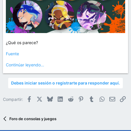
¿Qué os parece?
Fuente
Continúar leyendo...
Debes iniciar sesión o registrarte para responder aquí.
Facebook
X
Bluesky
LinkedIn
Reddit
Pinterest
Tumblr
WhatsApp
Email
En
Compartir:
Foro de consolas y juegos