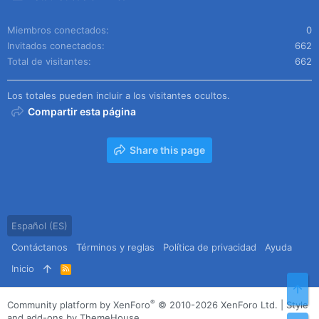
Miembros conectados
0
Invitados conectados
662
Total de visitantes
662
Los totales pueden incluir a los visitantes ocultos.
Compartir esta página
Share this page
Español (ES)
Contáctanos
Términos y reglas
Política de privacidad
Ayuda
Inicio
R
S
Arr
S
®
Community platform by XenForo
© 2010-2026 XenForo Ltd.
|
Style
and add-ons by ThemeHouse