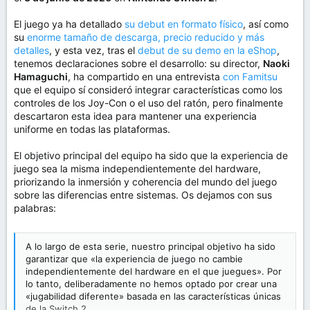
m
a
El juego ya ha detallado
su debut en formato físico
, así como
su
enorme tamaño de descarga, precio reducido y más
detalles
, y esta vez, tras el
debut de su demo en la eShop
,
tenemos declaraciones sobre el desarrollo: su director,
Naoki
Hamaguchi
, ha compartido en una entrevista
con Famitsu
que el equipo sí consideró integrar características como los
controles de los Joy-Con o el uso del ratón, pero finalmente
descartaron esta idea para mantener una experiencia
uniforme en todas las plataformas.
El objetivo principal del equipo ha sido que la experiencia de
juego sea la misma independientemente del hardware,
priorizando la inmersión y coherencia del mundo del juego
sobre las diferencias entre sistemas. Os dejamos con sus
palabras:
A lo largo de esta serie, nuestro principal objetivo ha sido
garantizar que «la experiencia de juego no cambie
independientemente del hardware en el que juegues». Por
lo tanto, deliberadamente no hemos optado por crear una
«jugabilidad diferente» basada en las características únicas
de la Switch 2.