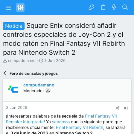
Square Enix consideró añadir
Noticia
controles especiales de Joy-Con 2 y el
modo ratón en Final Fantasy VII Rebirth
para Nintendo Switch 2
I
F
compudemano
3 Jun 2026
n
e
i
c
Foro de consolas y juegos
c
h
i
a
compudemano
a
d
Moderador
d
e
o
i
r
n
3 Jun 2026
#1
d
i
e
c
¡Interesantes palabras de
la secuela
de
Final Fantasy VII
l
i
Remake Intergrade
! Ya
sabemos
que la siguiente parte que
t
o
recibiremos oficialmente,
Final Fantasy VII Rebirth
, se lanzará
e
el
3 de junio de 2026
en
Nintendo Switch 2
.