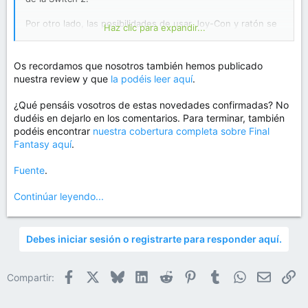
Por otro lado, las posibilidades de usar Joy-Con y ratón se
Haz clic para expandir...
discutieron sin duda dentro del equipo de desarrollo. Sobre
todo con contenido como Queen’s Blood, se habló mucho
de que «encajaría a la perfección» (risas). Sin embargo, en
Os recordamos que nosotros también hemos publicado
lugar de «añadir mecánicas de juego especiales por ser
nuestra review y que
la podéis leer aquí
.
para Switch 2», priorizamos «que puedas sumergirte con el
mismo entusiasmo en cualquier entorno». Últimamente,
¿Qué pensáis vosotros de estas novedades confirmadas? No
creemos que «poder entrar de forma natural en el mismo
dudéis en dejarlo en los comentarios. Para terminar, también
mundo sin importar dónde juegues» es más importante que
podéis encontrar
nuestra cobertura completa sobre Final
hacer hincapié en las «diferencias entre plataformas».
Fantasy aquí
.
Fuente
.
Continúar leyendo...
Debes iniciar sesión o registrarte para responder aquí.
Facebook
X
Bluesky
LinkedIn
Reddit
Pinterest
Tumblr
WhatsApp
Email
En
Compartir: