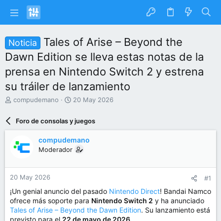
Tales of Arise – Beyond the
Noticia
Dawn Edition se lleva estas notas de la
prensa en Nintendo Switch 2 y estrena
su tráiler de lanzamiento
I
F
compudemano
20 May 2026
n
e
i
c
Foro de consolas y juegos
c
h
i
a
compudemano
a
d
Moderador
d
e
o
i
r
n
20 May 2026
#1
d
i
e
c
¡Un genial anuncio del pasado
Nintendo Direct
! Bandai Namco
l
i
ofrece más soporte para
Nintendo Switch 2
y ha anunciado
t
o
Tales of Arise – Beyond the Dawn Edition
. Su lanzamiento está
e
previsto para el
22 de mayo de 2026
.