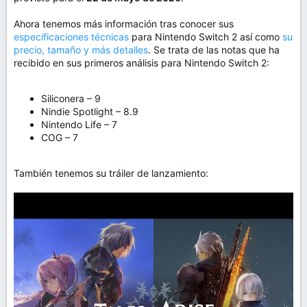
m
a
Ahora tenemos más información tras conocer sus
especificaciones técnicas
para Nintendo Switch 2 así como
su
precio, tamaño y más detalles
. Se trata de las notas que ha
recibido en sus primeros análisis para Nintendo Switch 2:
Siliconera – 9
Nindie Spotlight – 8.9
Nintendo Life – 7
COG – 7
También tenemos su tráiler de lanzamiento: