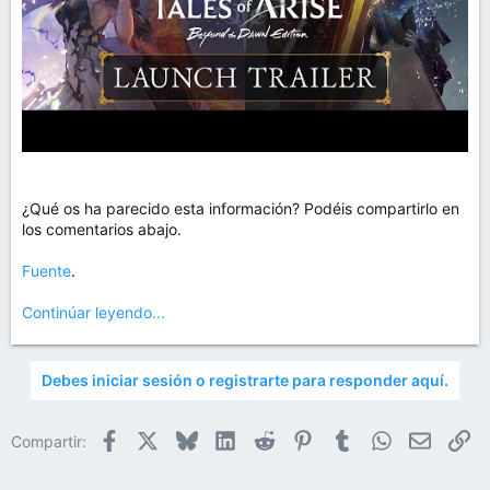
¿Qué os ha parecido esta información? Podéis compartirlo en
los comentarios abajo.
Fuente
.
Continúar leyendo...
Debes iniciar sesión o registrarte para responder aquí.
Facebook
X
Bluesky
LinkedIn
Reddit
Pinterest
Tumblr
WhatsApp
Email
En
Compartir: