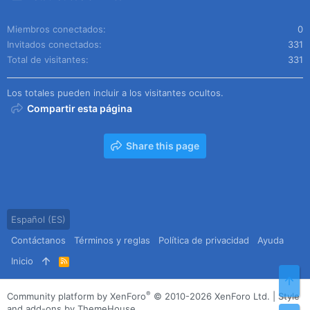
Miembros conectados
0
Invitados conectados
331
Total de visitantes
331
Los totales pueden incluir a los visitantes ocultos.
Compartir esta página
Share this page
Español (ES)
Contáctanos
Términos y reglas
Política de privacidad
Ayuda
Inicio
R
S
Arr
S
®
Community platform by XenForo
© 2010-2026 XenForo Ltd.
|
Style
and add-ons by ThemeHouse