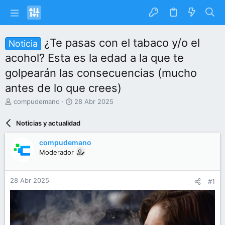
¿Te pasas con el tabaco y/o el
Noticia
acohol? Esta es la edad a la que te
golpearán las consecuencias (mucho
antes de lo que crees)
I
F
compudemano
28 Abr 2025
n
e
i
c
Noticias y actualidad
c
h
i
a
compudemano
a
d
Moderador
d
e
o
i
r
n
28 Abr 2025
#1
d
i
e
c
l
i
t
o
e