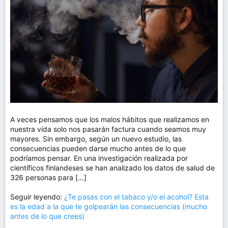
m
a
A veces pensamos que los malos hábitos que realizamos en
nuestra vida solo nos pasarán factura cuando seamos muy
mayores. Sin embargo, según un nuevo estudio, las
consecuencias pueden darse mucho antes de lo que
podríamos pensar. En una investigación realizada por
científicos finlandeses se han analizado los datos de salud de
326 personas para […]
Seguir leyendo:
¿Te pasas con el tabaco y/o el acohol? Esta
es la edad a la que te golpearán las consecuencias (mucho
antes de lo que crees)