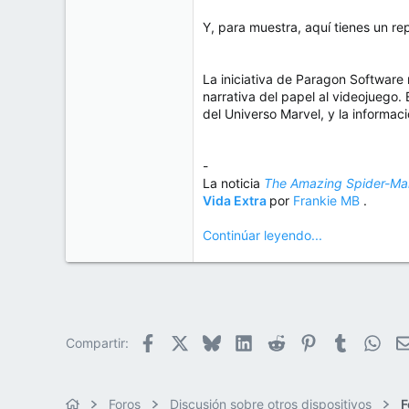
Y, para muestra, aquí tienes un 
La iniciativa de Paragon Software 
narrativa del papel al videojuego. 
del Universo Marvel, y la informac
-
La noticia
The Amazing Spider-Man
Vida Extra
por
Frankie MB
.
Continúar leyendo...
Facebook
X
Bluesky
LinkedIn
Reddit
Pinterest
Tumblr
Wha
Compartir:
Foros
Discusión sobre otros dispositivos
F