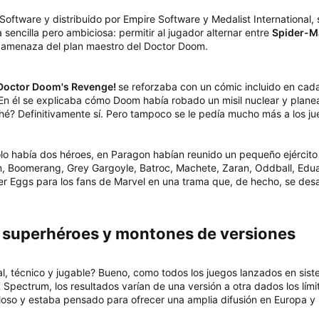
n Software y distribuido por Empire Software y Medalist International
 sencilla pero ambiciosa: permitir al jugador alternar entre
Spider-M
la amenaza del plan maestro del Doctor Doom.
Doctor Doom's Revenge!
se reforzaba con un cómic incluido en cada
 En él se explicaba cómo Doom había robado un misil nuclear y planea
ché? Definitivamente sí. Pero tampoco se le pedía mucho más a los j
olo había dos héroes, en Paragon habían reunido un pequeño ejército
in, Boomerang, Grey Gargoyle, Batroc, Machete, Zaran, Oddball, Edua
r Eggs para los fans de Marvel en una trama que, de hecho, se desa
 superhéroes y montones de versiones​
l, técnico y jugable? Bueno, como todos los juegos lanzados en sis
ectrum, los resultados varían de una versión a otra dados los lími
oloso y estaba pensado para ofrecer una amplia difusión en Europa y