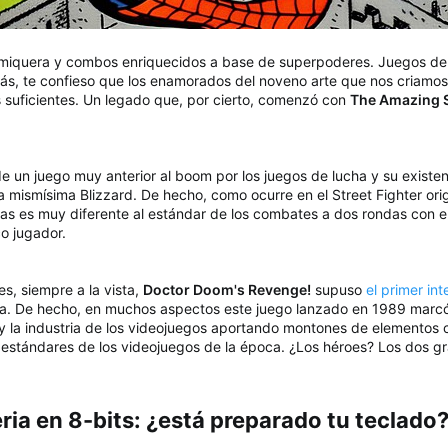
omiquera y combos enriquecidos a base de superpoderes. Juegos de 
s, te confieso que los enamorados del noveno arte que nos criamos
s suficientes. Un legado que, por cierto, comenzó con
The Amazing S
de un juego muy anterior al boom por los juegos de lucha y su exist
la mismísima Blizzard. De hecho, como ocurre en el Street Fighter ori
idas es muy diferente al estándar de los combates a dos rondas con 
co jugador.
es, siempre a la vista,
Doctor Doom's Revenge!
supuso
el primer int
cha. De hecho, en muchos aspectos este juego lanzado en 1989 marc
 y la industria de los videojuegos aportando montones de elementos 
 estándares de los videojuegos de la época. ¿Los héroes? Los dos g
ria en 8-bits: ¿está preparado tu teclado?