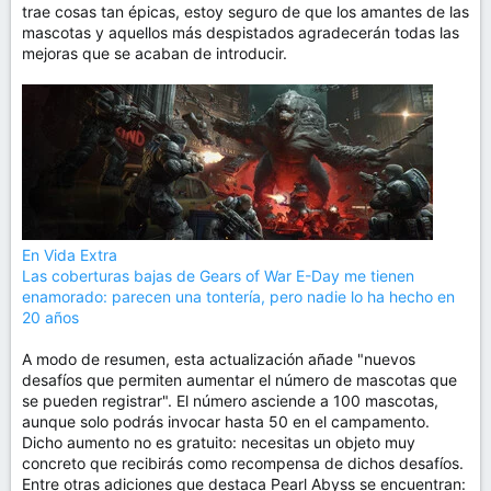
trae cosas tan épicas, estoy seguro de que los amantes de las
mascotas y aquellos más despistados agradecerán todas las
mejoras que se acaban de introducir.
En Vida Extra
Las coberturas bajas de Gears of War E-Day me tienen
enamorado: parecen una tontería, pero nadie lo ha hecho en
20 años
A modo de resumen, esta actualización añade "nuevos
desafíos que permiten aumentar el número de mascotas que
se pueden registrar". El número asciende a 100 mascotas,
aunque solo podrás invocar hasta 50 en el campamento.
Dicho aumento no es gratuito: necesitas un objeto muy
concreto que recibirás como recompensa de dichos desafíos.
Entre otras adiciones que destaca Pearl Abyss se encuentran: