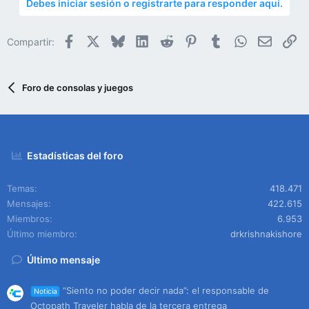
Debes iniciar sesión o registrarte para responder aquí.
Facebook
X
Bluesky
LinkedIn
Reddit
Pinterest
Tumblr
WhatsApp
Email
En
Compartir:
Foro de consolas y juegos
Estadísticas del foro
Temas
418.471
Mensajes
422.615
Miembros
6.953
Último miembro
drkrishnakishore
Último mensaje
“Siento no poder decir nada”: el responsable de
Noticia
Octopath Traveler habla de la tercera entrega