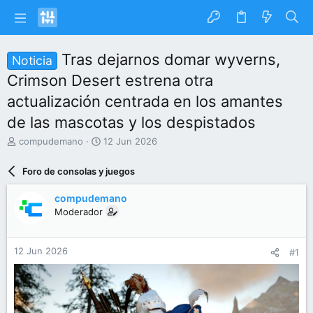
Tras dejarnos domar wyverns,
Noticia
Crimson Desert estrena otra
actualización centrada en los amantes
de las mascotas y los despistados
I
F
compudemano
12 Jun 2026
n
e
i
c
Foro de consolas y juegos
c
h
i
a
compudemano
a
d
Moderador
d
e
o
i
r
n
12 Jun 2026
#1
d
i
e
c
l
i
t
o
e