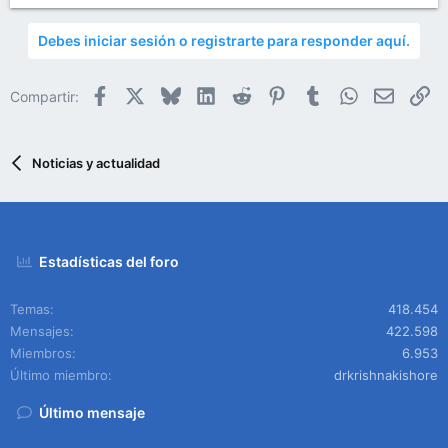
Debes iniciar sesión o registrarte para responder aquí.
Facebook
X
Bluesky
LinkedIn
Reddit
Pinterest
Tumblr
WhatsApp
Email
En
Compartir:
Noticias y actualidad
Estadísticas del foro
Temas
418.454
Mensajes
422.598
Miembros
6.953
Último miembro
drkrishnakishore
Último mensaje