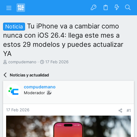
Tu iPhone va a cambiar como
Noticia
nunca con iOS 26.4: llega este mes a
estos 29 modelos y puedes actualizar
YA
I
F
compudemano
17 Feb 2026
n
e
i
c
Noticias y actualidad
c
h
i
a
compudemano
a
d
Moderador
d
e
o
i
r
n
17 Feb 2026
#1
d
i
e
c
l
i
t
o
e