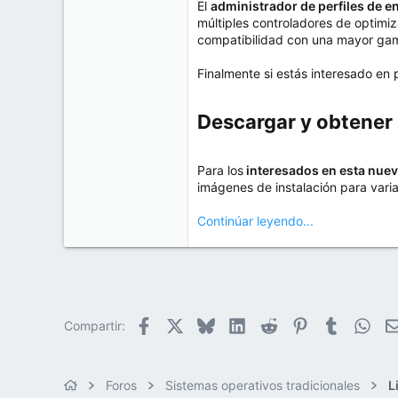
El
administrador de perfiles de e
múltiples controladores de optimiz
compatibilidad con una mayor gama
Finalmente si estás interesado en 
Descargar y obtener 
Para los
interesados en esta nuev
imágenes de instalación para vari
Continúar leyendo...
Facebook
X
Bluesky
LinkedIn
Reddit
Pinterest
Tumblr
Wha
Compartir:
Foros
Sistemas operativos tradicionales
L