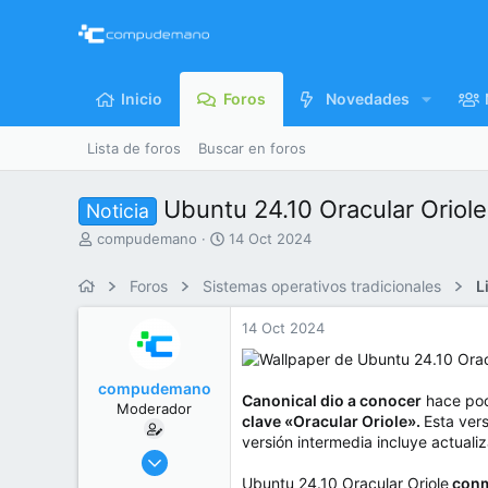
Inicio
Foros
Novedades
Lista de foros
Buscar en foros
Ubuntu 24.10 Oracular Oriol
Noticia
I
F
compudemano
14 Oct 2024
n
e
i
c
Foros
Sistemas operativos tradicionales
L
c
h
i
a
14 Oct 2024
a
d
d
e
o
i
compudemano
r
n
Canonical dio a conocer
hace poc
Moderador
d
i
clave «Oracular Oriole».
Esta ver
e
c
versión intermedia incluye actuali
l
i
26 Jul 2013
t
o
416.691
Ubuntu 24.10 Oracular Oriole
conme