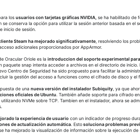
para los
usuarios con tarjetas gráficas NVIDIA,
se ha habilitado de 
e conserva la opción para utilizar la sesión anterior basada en el 
 inicio de sesión.
cliente Steam ha mejorado significativamente
, resolviendo los pro
 acceso adicionales proporcionados por AppArmor.
e Oracular Oriole es la
introduccion del soporte experimental par
 paquete snap intenta acceder a archivos en el directorio de inicio.
 Centro de Seguridad ha sido propuesto para facilitar la administrac
luir la gestión del acceso a funciones como el cifrado de disco y el 
opuesta de una
nueva versión del instalador Subiquity
, ya que ahor
iciones oficiales de Ubuntu
. También añade soporte para cifrado en 
a utilizando NVMe sobre TCP. Tambien en el instalador, ahora se admi
s.
jorado la experiencia de usuario
con un indicador de progreso dura
iones de actualización automática
. Esto
soluciona problemas previ
e ha mejorado la visualización de información sobre la ejecución de