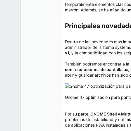
e
temporalmente elementos clásicos,
50
m
marrón. Además, se ha añadido un 
a
38
Cr 15 13-35 Lc 1 Los Alpes, Pereira - Colombia
Principales novedade
www.compudemano.com
Dentro de las novedades más impo
administrador del sistema systemd
v1,
y la compatibilidad con los scr
También podremos encontrar a la
con resoluciones de pantalla baj
abrir y guardar archivos han sido
Gnome 47 optimización para pantal
Por su parte,
GNOME Shell y Mutte
problemas de estabilidad y optimi
de aplicaciones PWA instaladas a