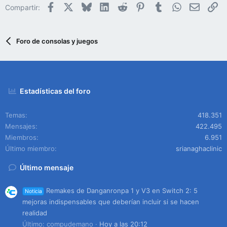
Facebook
X
Bluesky
LinkedIn
Reddit
Pinterest
Tumblr
WhatsApp
Email
En
Compartir:
Foro de consolas y juegos
Estadísticas del foro
Temas
418.351
Mensajes
422.495
Miembros
6.951
Último miembro
srianaghaclinic
Último mensaje
Remakes de Danganronpa 1 y V3 en Switch 2: 5
Noticia
mejoras indispensables que deberían incluir si se hacen
realidad
Último: compudemano
Hoy a las 20:12