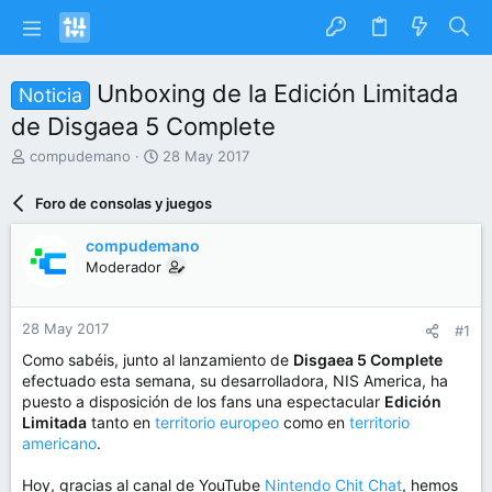
Unboxing de la Edición Limitada
Noticia
de Disgaea 5 Complete
I
F
compudemano
28 May 2017
n
e
i
c
Foro de consolas y juegos
c
h
i
a
compudemano
a
d
Moderador
d
e
o
i
r
n
28 May 2017
#1
d
i
e
c
Como sabéis, junto al lanzamiento de
Disgaea 5 Complete
l
i
efectuado esta semana, su desarrolladora, NIS America, ha
t
o
puesto a disposición de los fans una espectacular
Edición
e
Limitada
tanto en
territorio europeo
como en
territorio
m
americano
.
a
Hoy, gracias al canal de YouTube
Nintendo Chit Chat
, hemos