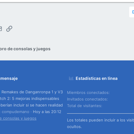
tsApp
Email
Enlace
oro de consolas y juegos
 mensaje
Estadísticas en línea
Remakes de Danganronpa 1 y V3
Miembros conectados
tch 2: 5 mejoras indispensables
Invitados conectados
berían incluir si se hacen realidad
Total de visitantes
o: compudemano
Hoy a las 20:12
e consolas y juegos
Los totales pueden incluir a los visi
ocultos.