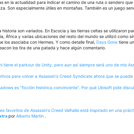
das en la actualidad para indicar el camino de una ruta o sendero que
za. Son especialmente útiles en montañas. También es un juego sencill
a historia son variados. En Escocia y las tierras celtas se utilizaron
ia, África y varias ubicaciones del resto del mundo se utilizó como sím
se los asociaba con Hermes. Y como detalle final,
Days Gone
tiene un
eacon los tira de una patada y hace algún comentario.
ni tiene el parkour de Unity, pero aun así siempre será uno de mis Ass
tivos para volver a Assassin's Creed Syndicate ahora que se puede 
adows es "ficción histórica convincente". Por qué Ubisoft pide discu
es favoritos de Assassin's Creed Valhalla está inspirado en una prác
xtra
por
Alberto Martín
.