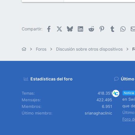
Facebook
X
Bluesky
LinkedIn
Reddit
Pinterest
Tumblr
Wha
Compartir:
Foros
Discusión sobre otros dispositivos
F
Estadísticas del foro
Último
Temas
418.351
Noticia
en Swi
Mensajes
422.495
que de
Miembros
6.951
Últim
Último miembro
srianaghaclinic
Foro d