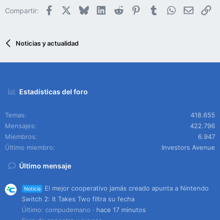
Facebook
X
Bluesky
LinkedIn
Reddit
Pinterest
Tumblr
WhatsApp
Email
En
Compartir:
Noticias y actualidad
Estadísticas del foro
Temas
418.655
Mensajes
422.796
Miembros
6.947
Último miembro
Investors Avenue
Último mensaje
El mejor cooperativo jamás creado apunta a Nintendo
Noticia
Switch 2: It Takes Two filtra su fecha
Último: compudemano
hace 17 minutos