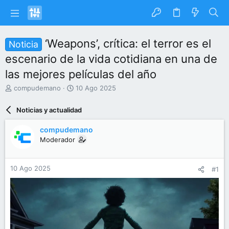
‘Weapons’, crítica: el terror es el
Noticia
escenario de la vida cotidiana en una de
las mejores películas del año
I
F
compudemano
10 Ago 2025
n
e
i
c
Noticias y actualidad
c
h
i
a
compudemano
a
d
Moderador
d
e
o
i
r
n
10 Ago 2025
#1
d
i
e
c
l
i
t
o
e
m
a