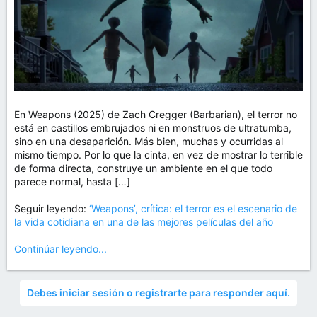
En Weapons (2025) de Zach Cregger (Barbarian), el terror no
está en castillos embrujados ni en monstruos de ultratumba,
sino en una desaparición. Más bien, muchas y ocurridas al
mismo tiempo. Por lo que la cinta, en vez de mostrar lo terrible
de forma directa, construye un ambiente en el que todo
parece normal, hasta […]
Seguir leyendo:
‘Weapons’, crítica: el terror es el escenario de
la vida cotidiana en una de las mejores películas del año
Continúar leyendo...
Debes iniciar sesión o registrarte para responder aquí.