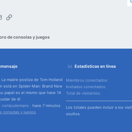
tsApp
Email
Enlace
oro de consolas y juegos
 mensaje
Estadísticas en línea
La madre postiza de Tom Holland
Miembros conectados
n está en Spider-Man: Brand New
Invitados conectados
su papel es el mismo que hace 14
Total de visitantes
cuidar de él
o: compudemano
hace 7 minutos
Los totales pueden incluir a los visi
e consolas y juegos
ocultos.