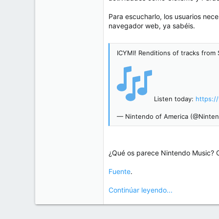
e
50
m
Para escucharlo, los usuarios nece
a
38
navegador web, ya sabéis.
Cr 15 13-35 Lc 1 Los Alpes, Pereira - Colombia
www.compudemano.com
ICYMI! Renditions of tracks from
Listen today:
https:/
— Nintendo of America (@Ninte
¿Qué os parece Nintendo Music? 
Fuente
.
Continúar leyendo...