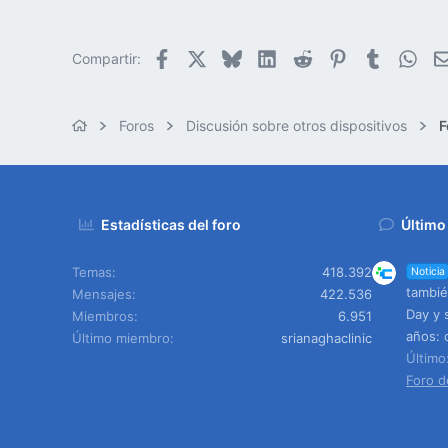
Facebook
X
Bluesky
LinkedIn
Reddit
Pinterest
Tumblr
Wha
Compartir:
Foros
Discusión sobre otros dispositivos
F
Estadísticas del foro
Último
Temas
418.392
Noticia
tambié
Mensajes
422.536
Day y 
Miembros
6.951
años: 
Último miembro
srianaghaclinic
Últim
Foro d