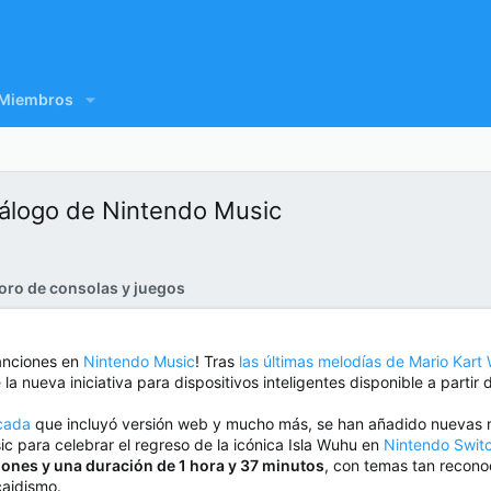
Miembros
atálogo de Nintendo Music
oro de consolas y juegos
anciones en
Nintendo Music
! Tras
las últimas melodías de Mario Kart
a nueva iniciativa para dispositivos inteligentes disponible a partir
acada
que incluyó versión web y mucho más, se han añadido nuevas
c para celebrar el regreso de la icónica Isla Wuhu en
Nintendo Switc
iones y una duración de 1 hora y 37 minutos
, con temas tan reconoc
caidismo.