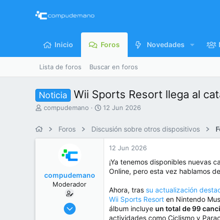
Inicio
Foros
Novedades
Lista de foros
Buscar en foros
Wii Sports Resort llega al c
Noticia
I
F
compudemano
12 Jun 2026
n
e
i
c
Foros
Discusión sobre otros dispositivos
F
c
h
i
a
12 Jun 2026
a
d
d
e
¡Ya tenemos disponibles nuevas c
o
i
Online, pero esta vez hablamos de l
compudemano
r
n
Moderador
d
i
Ahora, tras
su actualización dest
e
c
Wii Sports Resort
en Nintendo Musi
l
i
26 Jul 2013
álbum incluye
un total de 99 canc
t
o
416.629
actividades como Ciclismo y Para