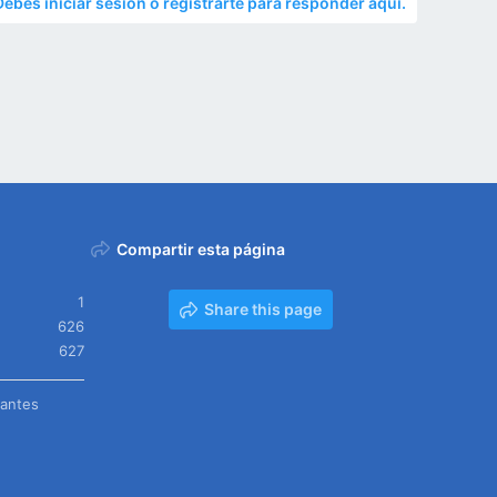
Debes iniciar sesión o registrarte para responder aquí.
Compartir esta página
1
Share this page
626
627
tantes