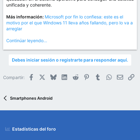
m
unificada y coherente.
a
Más información:
Microsoft por fin lo confiesa: este es el
motivo por el que Windows 11 lleva años fallando, pero lo va a
arreglar
Continúar leyendo...
Debes iniciar sesión o registrarte para responder aquí.
Facebook
X
Bluesky
LinkedIn
Reddit
Pinterest
Tumblr
WhatsApp
Email
En
Compartir:
Smartphones Android
Estadísticas del foro