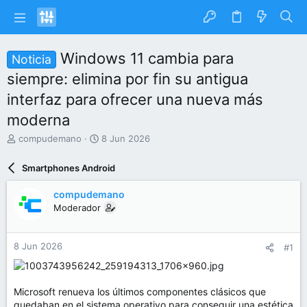
Windows 11 cambia para
Noticia
siempre: elimina por fin su antigua
interfaz para ofrecer una nueva más
moderna
I
F
compudemano
8 Jun 2026
n
e
i
c
Smartphones Android
c
h
i
a
compudemano
a
d
Moderador
d
e
o
i
r
n
8 Jun 2026
#1
d
i
e
c
l
i
t
o
Microsoft renueva los últimos componentes clásicos que
e
quedaban en el sistema operativo para conseguir una estética