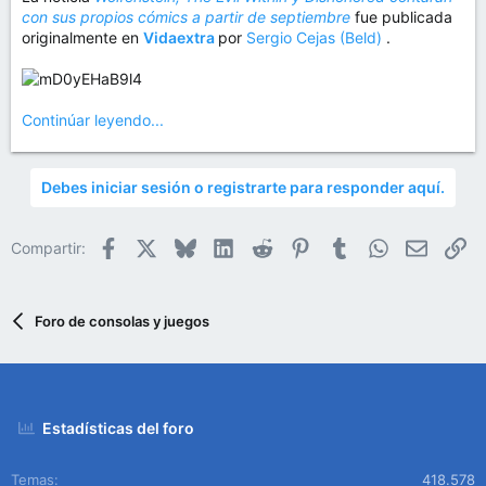
con sus propios cómics a partir de septiembre
fue publicada
originalmente en
Vidaextra
por
Sergio Cejas (Beld)
.
Continúar leyendo...
Debes iniciar sesión o registrarte para responder aquí.
Facebook
X
Bluesky
LinkedIn
Reddit
Pinterest
Tumblr
WhatsApp
Email
En
Compartir:
Foro de consolas y juegos
Estadísticas del foro
Temas
418.578