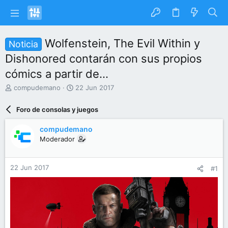
Wolfenstein, The Evil Within y
Noticia
Dishonored contarán con sus propios
cómics a partir de...
I
F
compudemano
22 Jun 2017
n
e
i
c
Foro de consolas y juegos
c
h
i
a
compudemano
a
d
Moderador
d
e
o
i
r
n
22 Jun 2017
#1
d
i
e
c
l
i
t
o
e
m
a