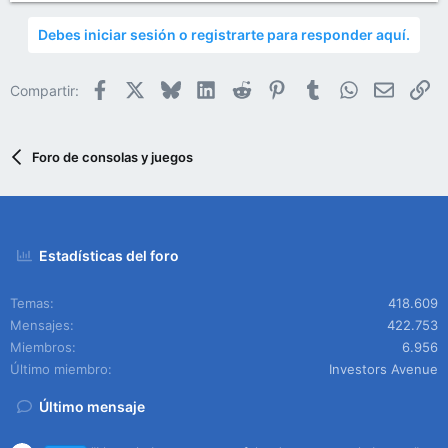
Debes iniciar sesión o registrarte para responder aquí.
Facebook
X
Bluesky
LinkedIn
Reddit
Pinterest
Tumblr
WhatsApp
Email
En
Compartir:
Foro de consolas y juegos
Estadísticas del foro
Temas
418.609
Mensajes
422.753
Miembros
6.956
Último miembro
Investors Avenue
Último mensaje