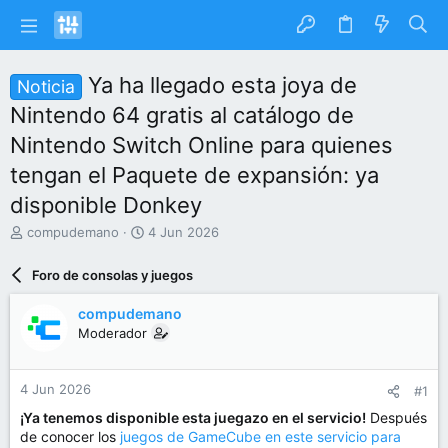
Ya ha llegado esta joya de
Noticia
Nintendo 64 gratis al catálogo de
Nintendo Switch Online para quienes
tengan el Paquete de expansión: ya
disponible Donkey
I
F
compudemano
4 Jun 2026
n
e
i
c
Foro de consolas y juegos
c
h
i
a
compudemano
a
d
Moderador
d
e
o
i
r
n
4 Jun 2026
#1
d
i
e
c
¡Ya tenemos disponible esta juegazo en el servicio!
Después
l
i
de conocer los
juegos de GameCube en este servicio para
t
o