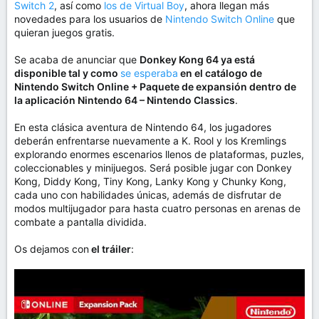
Switch 2
, así como
los de Virtual Boy
, ahora llegan más
e
novedades para los usuarios de
Nintendo Switch Online
que
m
quieran juegos gratis.
a
Se acaba de anunciar que
Donkey Kong 64 ya está
disponible tal y como
se esperaba
en el catálogo de
Nintendo Switch Online + Paquete de expansión dentro de
la aplicación Nintendo 64 – Nintendo Classics
.
En esta clásica aventura de Nintendo 64, los jugadores
deberán enfrentarse nuevamente a K. Rool y los Kremlings
explorando enormes escenarios llenos de plataformas, puzles,
coleccionables y minijuegos. Será posible jugar con Donkey
Kong, Diddy Kong, Tiny Kong, Lanky Kong y Chunky Kong,
cada uno con habilidades únicas, además de disfrutar de
modos multijugador para hasta cuatro personas en arenas de
combate a pantalla dividida.
Os dejamos con
el tráiler
: