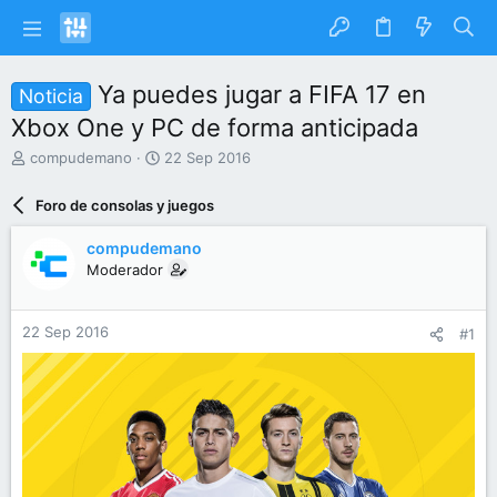
Ya puedes jugar a FIFA 17 en
Noticia
Xbox One y PC de forma anticipada
I
F
compudemano
22 Sep 2016
n
e
i
c
Foro de consolas y juegos
c
h
i
a
compudemano
a
d
Moderador
d
e
o
i
r
n
22 Sep 2016
#1
d
i
e
c
l
i
t
o
e
m
a