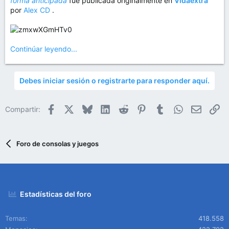
forma anticipada
fue publicada originalmente en
Vidaextra
por
Alex CD
.
Continúar leyendo...
Debes iniciar sesión o registrarte para responder aquí.
Facebook
X
Bluesky
LinkedIn
Reddit
Pinterest
Tumblr
WhatsApp
Email
En
Compartir:
Foro de consolas y juegos
Estadísticas del foro
Temas
418.558