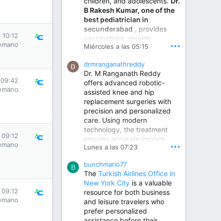
children, and adolescents.
Dr.
Best Urologist in Vijayawada | Urology Specialist in Vijayawada
B Rakesh Kumar, one of the
Dr. A. V. Krishna Kishore,
best pediatrician in
the Best Urologist...
secunderabad
, provides
 10:12
vaccinations, growth
www.drkrishnakishore.com
emano
•••
Miércoles a las 05:15
monitoring, newborn care,
treatment for childhood
drmranganathreddy
illnesses, nutrition guidance,
Dr. M Ranganath Reddy
and preventive healthcare in
 09:42
offers advanced robotic-
a child-friendly environment.
emano
assisted knee and hip
replacement surgeries with
precision and personalized
Children Hospital in Secunderabad | Best Pediatrician in Hyderabad | Neonatologist in Medchal
care. Using modern
Our pediatrician and
technology, the treatment
Neonatologist team at...
 09:12
ensures accurate implant
www.srianaghaclinic.com
emano
•••
Lunes a las 07:23
placement, reduced pain,
quicker recovery, and
bunchmario77
improved joint function,
B
The
Turkish Airlines Office in
helping patients return to an
New York City
is a valuable
active and comfortable
 09:12
resource for both business
lifestyle.
emano
and leisure travelers who
prefer personalized
assistance before their