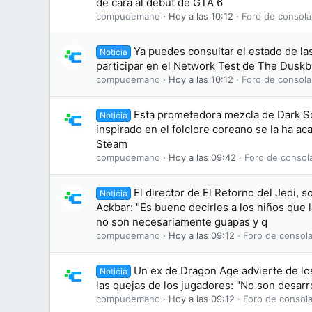
de cara al debut de GTA 6
compudemano
Hoy a las 10:12
Foro de consola
Ya puedes consultar el estado de las
Noticia
participar en el Network Test de The Dusk
compudemano
Hoy a las 10:12
Foro de consola
Esta prometedora mezcla de Dark S
Noticia
inspirado en el folclore coreano se la ha 
Steam
compudemano
Hoy a las 09:42
Foro de consol
El director de El Retorno del Jedi, s
Noticia
Ackbar: "Es bueno decirles a los niños que
no son necesariamente guapas y q
compudemano
Hoy a las 09:12
Foro de consola
Un ex de Dragon Age advierte de lo
Noticia
las quejas de los jugadores: "No son desarr
compudemano
Hoy a las 09:12
Foro de consola