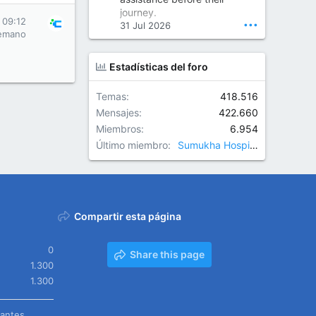
Orthopedic Surgeon in Kondapur | Best Orthopedic Doctor in Kondapur | Dr. M. Ranganath Reddy
journey.
Consult Dr. M. Ranganath
 09:12
•••
31 Jul 2026
Reddy, the best...
emano
www.drranganathreddy.co
Estadísticas del foro
m
Temas
418.516
Mensajes
422.660
Miembros
6.954
Último miembro
Sumukha Hospitals
Compartir esta página
0
Share this page
1.300
1.300
tantes