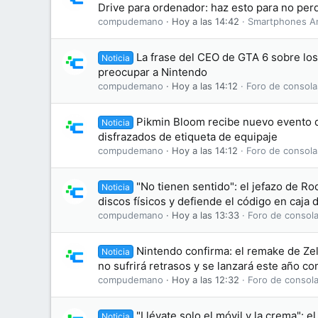
Drive para ordenador: haz esto para no perd
compudemano
Hoy a las 14:42
Smartphones A
La frase del CEO de GTA 6 sobre lo
Noticia
preocupar a Nintendo
compudemano
Hoy a las 14:12
Foro de consola
Pikmin Bloom recibe nuevo evento d
Noticia
disfrazados de etiqueta de equipaje
compudemano
Hoy a las 14:12
Foro de consola
"No tienen sentido": el jefazo de Ro
Noticia
discos físicos y defiende el código en caja
compudemano
Hoy a las 13:33
Foro de consola
Nintendo confirma: el remake de Zel
Noticia
no sufrirá retrasos y se lanzará este año c
compudemano
Hoy a las 12:32
Foro de consola
"Llévate solo el móvil y la crema": el
Noticia