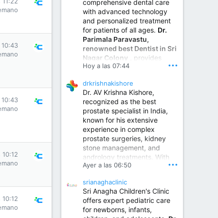
 11:22
comprehensive dental care
emano
with advanced technology
and personalized treatment
for patients of all ages.
Dr.
Parimala Paravastu,
 10:43
renowned best Dentist in Sri
emano
Nagar Colony
, provides
•••
Hoy a las 07:44
expert care for tooth pain,
gum disease, root canal
drkrishnakishore
treatment, dental implants,
Dr. AV Krishna Kishore,
smile designing, cosmetic
 10:43
recognized as the best
dentistry.
emano
prostate specialist in India,
known for his extensive
experience in complex
Sumukha Hospital | Ear, Nose & Throat, Dental & Maxillofacial Surgery Center
prostate surgeries, kidney
stone management, and
www.sumukhahospitals.co
 10:12
andrology treatments. With
m
emano
•••
Ayer a las 06:50
years of surgical practice and
a strong focus on minimally
srianaghaclinic
invasive and robotic
Sri Anagha Children's Clinic
techniques.
 10:12
offers expert pediatric care
emano
for newborns, infants,