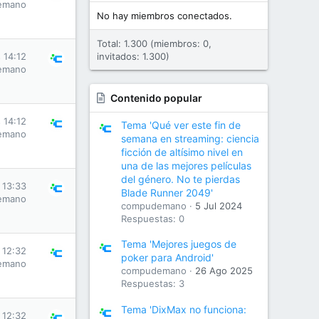
emano
No hay miembros conectados.
Total: 1.300 (miembros: 0,
 14:12
invitados: 1.300)
emano
Contenido popular
 14:12
Tema 'Qué ver este fin de
emano
semana en streaming: ciencia
ficción de altísimo nivel en
una de las mejores películas
del género. No te pierdas
 13:33
Blade Runner 2049'
emano
compudemano
5 Jul 2024
Respuestas: 0
Tema 'Mejores juegos de
 12:32
poker para Android'
emano
compudemano
26 Ago 2025
Respuestas: 3
Tema 'DixMax no funciona:
 12:32