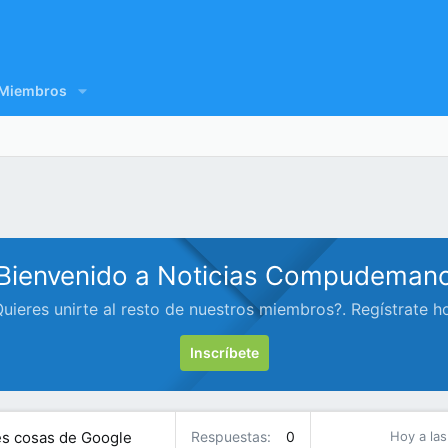
Miembros
Bienvenido a Noticias Compudeman
uieres unirte al resto de nuestros miembros?. Regístrate h
Inscríbete
res cosas de Google
Respuestas
0
Hoy a las