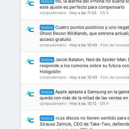
No, la alarma del iPhone no suena s
Noticia
este ajuste es perfecto para compensarlo
compudemano
Hoy a las 11:22
OS X
Cuatro puntos positivos y uno negati
Noticia
Ghost Recon Wildlands, que estrena actuali
acceso gratuito
compudemano
Hoy a las 10:43
Foro de consola
Jacob Batalon, Ned de Spider-Man:
Noticia
responde a los rumores sobre su futura conv
Hobgoblin
compudemano
Hoy a las 10:43
Foro de consola
Apple aplasta a Samsung en la gama 
Noticia
queda con más de la mitad de las ventas e
compudemano
Hoy a las 10:12
OS X
«Los discos no tienen sentido para 
Noticia
Strauss Zelnick, CEO de Take-Two, defiende 