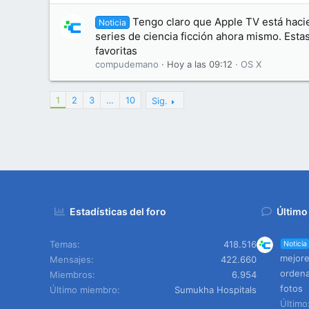
Tengo claro que Apple TV está haci
Noticia
series de ciencia ficción ahora mismo. Esta
favoritas
compudemano
Hoy a las 09:12
OS X
1
2
3
…
10
Sig.
Estadísticas del foro
Último
Temas
418.516
Noticia
mejore
Mensajes
422.660
ordena
Miembros
6.954
fotos
Último miembro
Sumukha Hospitals
Últim