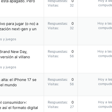
i está apagado. Pero
Respuestas
0
Hoy a las
compud
Visitas
32
vo para jugar (o no) a
Respuestas
0
Hoy a las
compud
Visitas
32
zación next-gen y un
s y juegos
 Brand New Day,
Respuestas
0
Hoy a las
compud
Visitas
56
ersión al villano
s y juegos
alta: el iPhone 17 se
Respuestas
0
Hoy a las
compud
Visitas
56
n el mundo
el consumidor»:
Respuestas
0
Hoy a las
compud
Visitas
27
así el formato digital