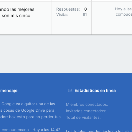
endo las mejores
Respuestas
0
Hoy a las
compud
Visitas
61
s son mis cinco
 mensaje
Estadísticas en línea
Google va a quitar una de las
Miembros conectados
s cosas de Google Drive para
Invitados conectados
dor: haz esto para no perder tus
Total de visitantes
o: compudemano
Hoy a las 14:42
Los totales pueden incluir a los visi