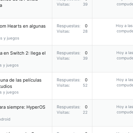
compud
Visitas
39
a
dom Hearts en algunas
Respuestas
0
Hoy a las
compud
Visitas
28
s y juegos
 en Switch 2: llega el
Respuestas
0
Hoy a las
compud
Visitas
39
s y juegos
una de las películas
Respuestas
0
Hoy a las
compud
Visitas
52
tudios
s y juegos
para siempre: HyperOS
Respuestas
0
Hoy a las
compud
Visitas
22
droid