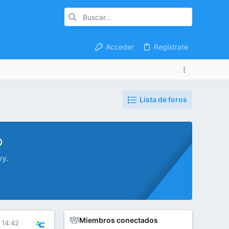
Acceder
Regístrate
Lista de foros
o
oy.
Miembros conectados
 14:42