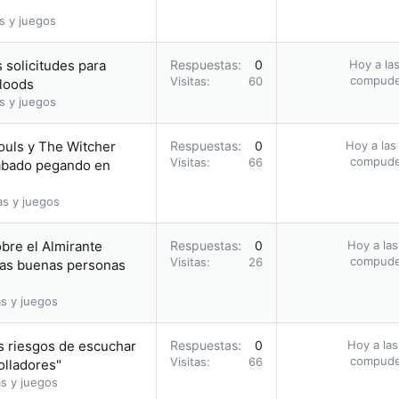
s y juegos
 solicitudes para
Respuestas
0
Hoy a las
compud
Visitas
60
bloods
s y juegos
ouls y The Witcher
Respuestas
0
Hoy a las
compud
Visitas
66
acabado pegando en
as y juegos
obre el Almirante
Respuestas
0
Hoy a las
compud
Visitas
26
 las buenas personas
s y juegos
s riesgos de escuchar
Respuestas
0
Hoy a las
compud
Visitas
66
olladores"
s y juegos