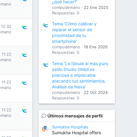
¿qué hacer?'
emano
compudemano
22 Ene 2025
Respuestas: 0
Tema 'Cómo calibrar y
 12:32
reparar el sensor de
emano
proximidad de tu
smartphone'
compudemano
18 Ene 2026
Respuestas: 0
 11:22
emano
Tema 'La fábula al más puro
estilo Studio Ghibli es
preciosa e implacable
atacando tus sentimientos.
 11:22
Análisis de Neva'
emano
compudemano
22 Oct 2024
Respuestas: 0
 11:22
emano
Últimos mensajes de perfil
Sumukha Hospitals
Sumukha Hospital offers