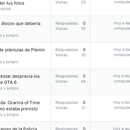
compud
Visitas
23
er tus fotos
ndroid
s discos que debería
Respuestas
0
Hoy a las
compud
Visitas
35
s y juegos
e plántulas de Pikmin
Respuestas
0
Hoy a las
compud
Visitas
30
s y juegos
ckstar desprecia los
Respuestas
0
Hoy a las
compud
Visitas
44
 de GTA 6
s y juegos
da: Ocarina of Time
Respuestas
0
Hoy a las
compud
Visitas
51
omo estaba previsto
s y juegos
 aviso de la Policía
Respuestas
0
Hoy a las