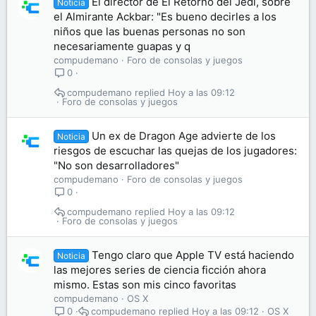
El director de El Retorno del Jedi, sobre
Noticia
el Almirante Ackbar: "Es bueno decirles a los
niños que las buenas personas no son
necesariamente guapas y q
compudemano
Foro de consolas y juegos
0
compudemano
Hoy a las 09:12
Foro de consolas y juegos
Un ex de Dragon Age advierte de los
Noticia
riesgos de escuchar las quejas de los jugadores:
"No son desarrolladores"
compudemano
Foro de consolas y juegos
0
compudemano
Hoy a las 09:12
Foro de consolas y juegos
Tengo claro que Apple TV está haciendo
Noticia
las mejores series de ciencia ficción ahora
mismo. Estas son mis cinco favoritas
compudemano
OS X
compudemano
Hoy a las 09:12
OS X
0