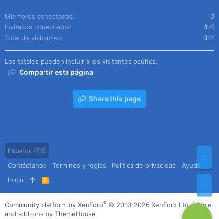
Miembros conectados
0
Invitados conectados
314
Total de visitantes
314
Los totales pueden incluir a los visitantes ocultos.
Compartir esta página
Share this page
Español (ES)
Arr
Contáctanos
Términos y reglas
Política de privacidad
Ayuda
Inicio
R
Pie
S
S
®
Community platform by XenForo
© 2010-2026 XenForo Ltd.
|
Style
and add-ons by ThemeHouse