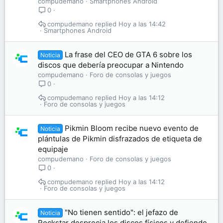
compudemano
Smartphones Android
0
compudemano
Hoy a las 14:42
Smartphones Android
La frase del CEO de GTA 6 sobre los
Noticia
discos que debería preocupar a Nintendo
compudemano
Foro de consolas y juegos
0
compudemano
Hoy a las 14:12
Foro de consolas y juegos
Pikmin Bloom recibe nuevo evento de
Noticia
plántulas de Pikmin disfrazados de etiqueta de
equipaje
compudemano
Foro de consolas y juegos
0
compudemano
Hoy a las 14:12
Foro de consolas y juegos
"No tienen sentido": el jefazo de
Noticia
Rockstar desprecia los discos físicos y defiende