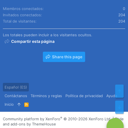
Miembros conectados
0
Invitados conectados
204
Total de visitantes
204
Los totales pueden incluir a los visitantes ocultos.
Compartir esta página
Share this page
Español (ES)
Arr
Contáctanos
Términos y reglas
Política de privacidad
Ayuda
Inicio
R
Pie
S
S
®
Community platform by XenForo
© 2010-2026 XenForo Ltd.
|
Style
and add-ons by ThemeHouse