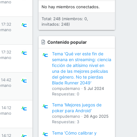
emano
No hay miembros conectados.
Total: 248 (miembros: 0,
 17:32
invitados: 248)
emano
Contenido popular
 17:32
Tema 'Qué ver este fin de
emano
semana en streaming: ciencia
ficción de altísimo nivel en
una de las mejores películas
del género. No te pierdas
 14:42
Blade Runner 2049'
emano
compudemano
5 Jul 2024
Respuestas: 0
Tema 'Mejores juegos de
 14:12
poker para Android'
emano
compudemano
26 Ago 2025
Respuestas: 3
Tema 'Cómo calibrar y
 14:12