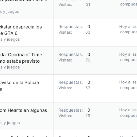
compud
Visitas
31
s y juegos
ckstar desprecia los
Respuestas
0
Hoy a las
compud
Visitas
63
 de GTA 6
s y juegos
da: Ocarina of Time
Respuestas
0
Hoy a las
compud
Visitas
70
omo estaba previsto
s y juegos
 aviso de la Policía
Respuestas
0
Hoy a las
compud
Visitas
53
a
dom Hearts en algunas
Respuestas
0
Hoy a las
compud
Visitas
29
s y juegos