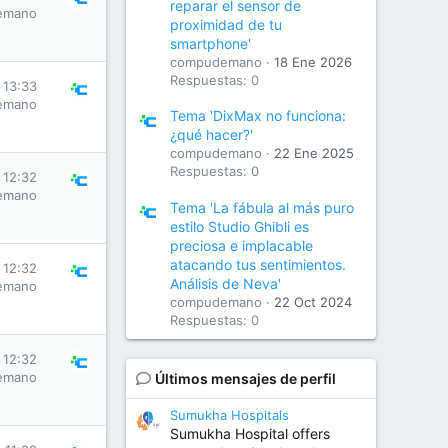
reparar el sensor de
emano
proximidad de tu
smartphone'
compudemano
18 Ene 2026
Respuestas: 0
 13:33
emano
Tema 'DixMax no funciona:
¿qué hacer?'
compudemano
22 Ene 2025
Respuestas: 0
 12:32
emano
Tema 'La fábula al más puro
estilo Studio Ghibli es
preciosa e implacable
atacando tus sentimientos.
 12:32
Análisis de Neva'
emano
compudemano
22 Oct 2024
Respuestas: 0
 12:32
emano
Últimos mensajes de perfil
Sumukha Hospitals
Sumukha Hospital offers