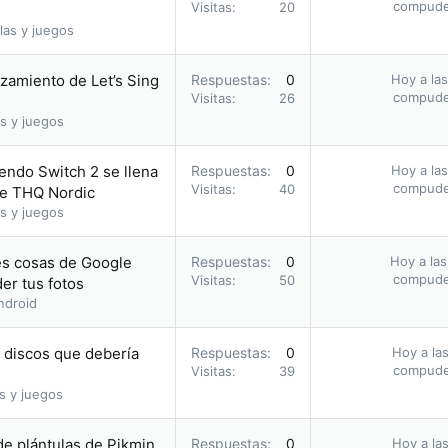
compud
Visitas
20
las y juegos
nzamiento de Let’s Sing
Respuestas
0
Hoy a las
compud
Visitas
26
s y juegos
endo Switch 2 se llena
Respuestas
0
Hoy a las
compud
Visitas
40
de THQ Nordic
s y juegos
res cosas de Google
Respuestas
0
Hoy a las
compud
Visitas
50
er tus fotos
ndroid
s discos que debería
Respuestas
0
Hoy a las
compud
Visitas
39
s y juegos
e plántulas de Pikmin
Respuestas
0
Hoy a las