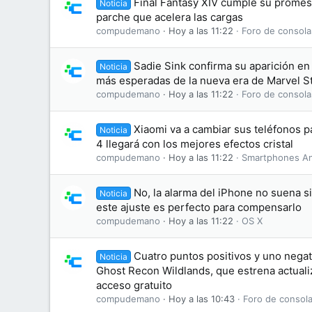
Final Fantasy XIV cumple su promesa
Noticia
parche que acelera las cargas
compudemano
Hoy a las 11:22
Foro de consola
Sadie Sink confirma su aparición en 
Noticia
más esperadas de la nueva era de Marvel S
compudemano
Hoy a las 11:22
Foro de consola
Xiaomi va a cambiar sus teléfonos 
Noticia
4 llegará con los mejores efectos cristal
compudemano
Hoy a las 11:22
Smartphones An
No, la alarma del iPhone no suena s
Noticia
este ajuste es perfecto para compensarlo
compudemano
Hoy a las 11:22
OS X
Cuatro puntos positivos y uno negati
Noticia
Ghost Recon Wildlands, que estrena actuali
acceso gratuito
compudemano
Hoy a las 10:43
Foro de consola