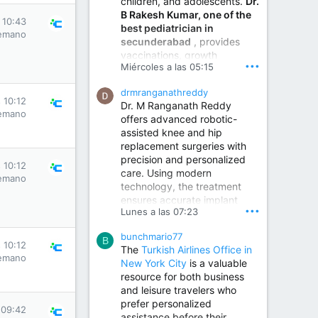
children, and adolescents.
Dr.
Best Urologist in Vijayawada | Urology Specialist in Vijayawada
B Rakesh Kumar, one of the
Dr. A. V. Krishna Kishore,
 10:43
best pediatrician in
the Best Urologist...
emano
secunderabad
, provides
vaccinations, growth
www.drkrishnakishore.com
•••
Miércoles a las 05:15
monitoring, newborn care,
treatment for childhood
drmranganathreddy
illnesses, nutrition guidance,
 10:12
Dr. M Ranganath Reddy
and preventive healthcare in
emano
offers advanced robotic-
a child-friendly environment.
assisted knee and hip
replacement surgeries with
precision and personalized
Children Hospital in Secunderabad | Best Pediatrician in Hyderabad | Neonatologist in Medchal
 10:12
care. Using modern
Our pediatrician and
emano
technology, the treatment
Neonatologist team at...
ensures accurate implant
www.srianaghaclinic.com
•••
Lunes a las 07:23
placement, reduced pain,
quicker recovery, and
bunchmario77
improved joint function,
B
 10:12
The
Turkish Airlines Office in
helping patients return to an
emano
New York City
is a valuable
active and comfortable
resource for both business
lifestyle.
and leisure travelers who
prefer personalized
 09:42
assistance before their