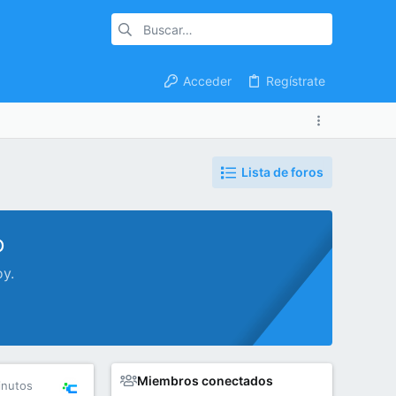
Acceder
Regístrate
Lista de foros
o
oy.
Miembros conectados
inutos