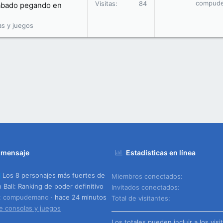
compud
Visitas
84
acabado pegando en
as y juegos
 mensaje
Estadísticas en línea
Los 8 personajes más fuertes de
Miembros conectados
 Ball: Ranking de poder definitivo
Invitados conectados
o: compudemano
hace 24 minutos
Total de visitantes
e consolas y juegos
Los totales pueden incluir a los visi