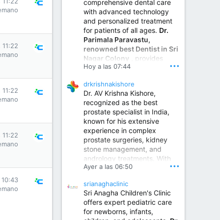
 11:22
comprehensive dental care
emano
with advanced technology
and personalized treatment
for patients of all ages.
Dr.
Parimala Paravastu,
 11:22
renowned best Dentist in Sri
emano
Nagar Colony
, provides
•••
Hoy a las 07:44
expert care for tooth pain,
gum disease, root canal
drkrishnakishore
treatment, dental implants,
 11:22
Dr. AV Krishna Kishore,
smile designing, cosmetic
emano
recognized as the best
dentistry.
prostate specialist in India,
known for his extensive
experience in complex
Sumukha Hospital | Ear, Nose & Throat, Dental & Maxillofacial Surgery Center
 11:22
prostate surgeries, kidney
emano
stone management, and
www.sumukhahospitals.co
andrology treatments. With
m
•••
Ayer a las 06:50
years of surgical practice and
a strong focus on minimally
 10:43
srianaghaclinic
invasive and robotic
emano
Sri Anagha Children's Clinic
techniques.
offers expert pediatric care
for newborns, infants,