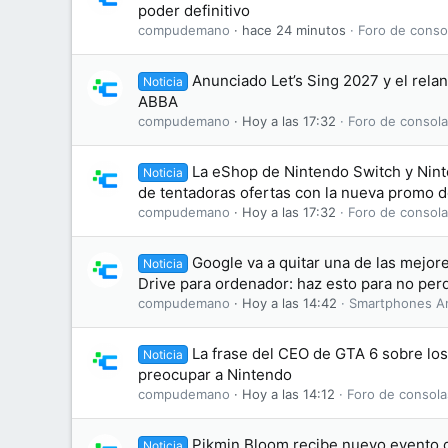
poder definitivo
compudemano
hace 24 minutos
Foro de conso
Anunciado Let’s Sing 2027 y el rela
Noticia
ABBA
compudemano
Hoy a las 17:32
Foro de consola
La eShop de Nintendo Switch y Nint
Noticia
de tentadoras ofertas con la nueva promo 
compudemano
Hoy a las 17:32
Foro de consola
Google va a quitar una de las mejo
Noticia
Drive para ordenador: haz esto para no perd
compudemano
Hoy a las 14:42
Smartphones A
La frase del CEO de GTA 6 sobre lo
Noticia
preocupar a Nintendo
compudemano
Hoy a las 14:12
Foro de consola
Pikmin Bloom recibe nuevo evento d
Noticia