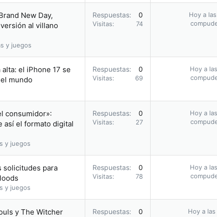
 Brand New Day,
Respuestas
0
Hoy a las
compud
Visitas
74
ersión al villano
s y juegos
alta: el iPhone 17 se
Respuestas
0
Hoy a las
compud
Visitas
69
n el mundo
el consumidor»:
Respuestas
0
Hoy a las
compud
Visitas
27
así el formato digital
s y juegos
 solicitudes para
Respuestas
0
Hoy a las
compud
Visitas
78
bloods
s y juegos
ouls y The Witcher
Respuestas
0
Hoy a las