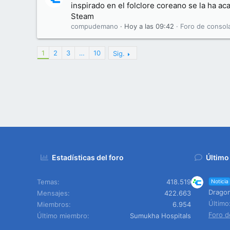
inspirado en el folclore coreano se la ha 
Steam
compudemano
Hoy a las 09:42
Foro de consol
1
2
3
…
10
Sig.
Estadísticas del foro
Último
Temas
418.519
Noticia
Dragon
Mensajes
422.663
Últim
Miembros
6.954
Foro d
Último miembro
Sumukha Hospitals