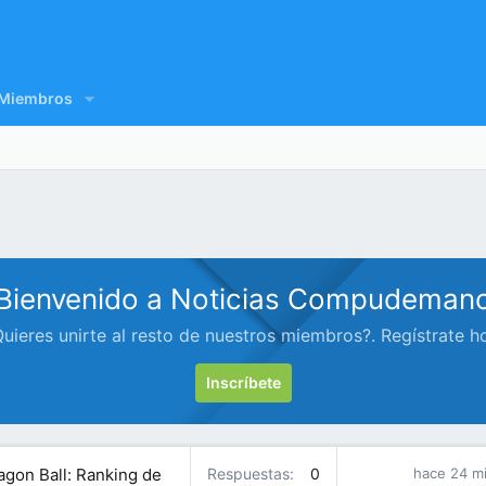
Miembros
Bienvenido a Noticias Compudeman
uieres unirte al resto de nuestros miembros?. Regístrate h
Inscríbete
agon Ball: Ranking de
Respuestas
0
hace 24 m