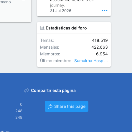
Orthopedic Surgeon in Kondapur | Best Orthopedic Doctor in Kondapur | Dr. M. Ranganath Reddy
emano
journey.
Consult Dr. M. Ranganath
•••
31 Jul 2026
Reddy, the best...
www.drranganathreddy.co
Estadísticas del foro
m
Temas
418.519
Mensajes
422.663
Miembros
6.954
Último miembro
Sumukha Hospitals
Compartir esta página
0
Share this page
248
248
tantes