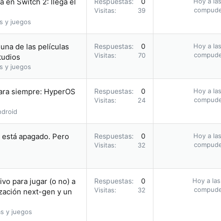
 en Switch 2: llega el
Respuestas
0
Hoy a las
compud
Visitas
39
s y juegos
una de las películas
Respuestas
0
Hoy a las
compud
Visitas
70
tudios
s y juegos
para siempre: HyperOS
Respuestas
0
Hoy a las
compud
Visitas
24
droid
i está apagado. Pero
Respuestas
0
Hoy a las
compud
Visitas
32
vo para jugar (o no) a
Respuestas
0
Hoy a las
compud
Visitas
32
zación next-gen y un
s y juegos