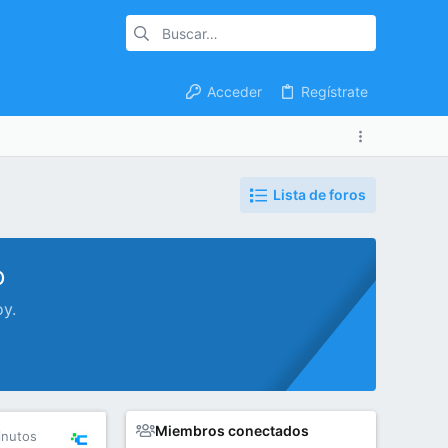
Acceder
Regístrate
Lista de foros
o
oy.
Miembros conectados
inutos