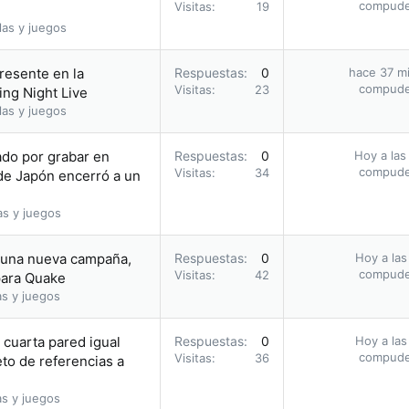
compud
Visitas
19
las y juegos
presente en la
Respuestas
0
hace 37 m
compud
Visitas
23
ng Night Live
las y juegos
tado por grabar en
Respuestas
0
Hoy a las
compud
Visitas
34
 de Japón encerró a un
as y juegos
a una nueva campaña,
Respuestas
0
Hoy a las
compud
Visitas
42
para Quake
as y juegos
cuarta pared igual
Respuestas
0
Hoy a las
compud
Visitas
36
eto de referencias a
as y juegos