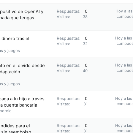
positivo de OpenAI y
Respuestas
0
Hoy a las
compud
Visitas
38
 nada que tengas
dinero tras el
Respuestas
0
Hoy a las
compud
Visitas
32
as y juegos
to en el olvido desde
Respuestas
0
Hoy a las
compud
Visitas
40
adaptación
as y juegos
aga a tu hijo a través
Respuestas
0
Hoy a las
compud
Visitas
31
a cuenta bancaria
ndroid
endidas para el
Respuestas
0
Hoy a las
compud
Visitas
31
 sin reembolso