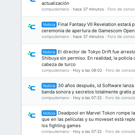
actualización
compudemano
hace 37 minutos
Foro de conso
Final Fantasy VII Revelation estará 
Noticia
ceremonia de apertura de Gamescom Openi
compudemano
hace 37 minutos
Foro de conso
El director de Tokyo Drift fue arres
Noticia
Shibuya sin permiso. En realidad, la policía
cabeza de turco
compudemano
Hoy a las 08:02
Foro de consol
30 años después, id Software lanz
Noticia
banda sonora y secretos totalmente gratis 
compudemano
Hoy a las 07:32
Foro de consol
Deadpool en Marvel Tokon rompe la 
Noticia
que en las películas y su moveset está repl
los fighting games
compudemano
Hoy a las 07:32
Foro de consol