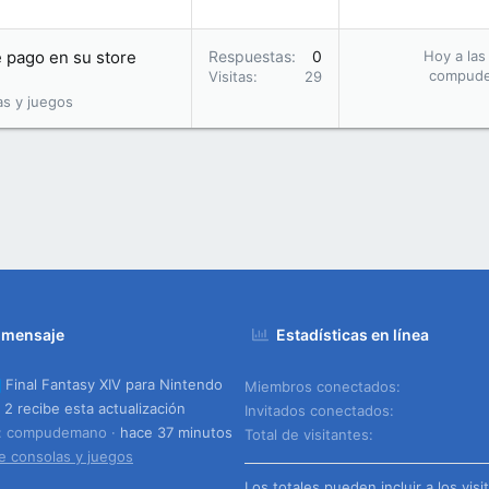
 pago en su store
Respuestas
0
Hoy a las
compud
Visitas
29
as y juegos
 mensaje
Estadísticas en línea
Final Fantasy XIV para Nintendo
Miembros conectados
 2 recibe esta actualización
Invitados conectados
o: compudemano
hace 37 minutos
Total de visitantes
e consolas y juegos
Los totales pueden incluir a los visi