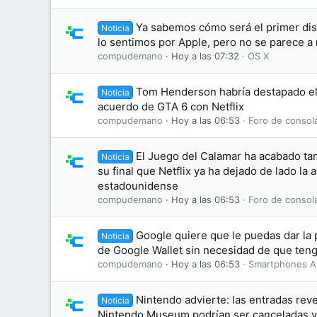
Ya sabemos cómo será el primer dis
Noticia
lo sentimos por Apple, pero no se parece a
compudemano
Hoy a las 07:32
OS X
Tom Henderson habría destapado el 
Noticia
acuerdo de GTA 6 con Netflix
compudemano
Hoy a las 06:53
Foro de consol
El Juego del Calamar ha acabado tan
Noticia
su final que Netflix ya ha dejado de lado la 
estadounidense
compudemano
Hoy a las 06:53
Foro de consol
Google quiere que le puedas dar la p
Noticia
de Google Wallet sin necesidad de que teng
compudemano
Hoy a las 06:53
Smartphones A
Nintendo advierte: las entradas rev
Noticia
Nintendo Museum podrían ser canceladas y