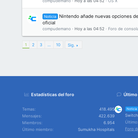
compudemano
Hoy a las 04:52
OS X
Nintendo añade nuevas opciones de
Noticia
oficial
compudemano
Hoy a las 04:52
Foro de consol
1
2
3
…
10
Sig.
Estadísticas del foro
Último
Temas
418.495
Noticia
Switch
Mensajes
422.639
Últim
Miembros
6.954
Foro d
Último miembro
Sumukha Hospitals