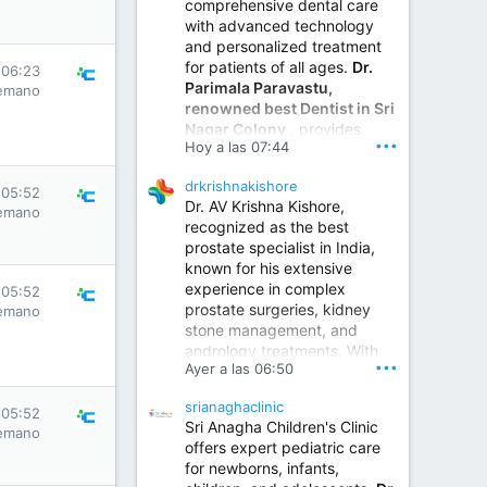
comprehensive dental care
with advanced technology
and personalized treatment
for patients of all ages.
Dr.
 06:23
Parimala Paravastu,
emano
renowned best Dentist in Sri
Nagar Colony
, provides
•••
Hoy a las 07:44
expert care for tooth pain,
gum disease, root canal
drkrishnakishore
treatment, dental implants,
 05:52
Dr. AV Krishna Kishore,
smile designing, cosmetic
emano
recognized as the best
dentistry.
prostate specialist in India,
known for his extensive
experience in complex
Sumukha Hospital | Ear, Nose & Throat, Dental & Maxillofacial Surgery Center
 05:52
prostate surgeries, kidney
emano
stone management, and
www.sumukhahospitals.co
andrology treatments. With
m
•••
Ayer a las 06:50
years of surgical practice and
a strong focus on minimally
srianaghaclinic
invasive and robotic
 05:52
Sri Anagha Children's Clinic
techniques.
emano
offers expert pediatric care
for newborns, infants,