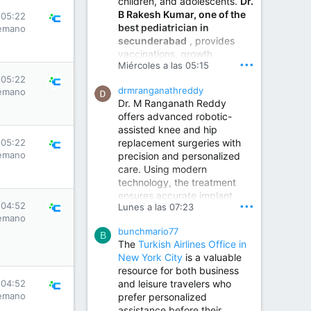
children, and adolescents.
Dr.
Best Urologist in Vijayawada | Urology Specialist in Vijayawada
B Rakesh Kumar, one of the
 05:22
Dr. A. V. Krishna Kishore,
best pediatrician in
emano
the Best Urologist...
secunderabad
, provides
vaccinations, growth
www.drkrishnakishore.com
•••
Miércoles a las 05:15
monitoring, newborn care,
 05:22
treatment for childhood
drmranganathreddy
emano
illnesses, nutrition guidance,
Dr. M Ranganath Reddy
and preventive healthcare in
offers advanced robotic-
a child-friendly environment.
assisted knee and hip
replacement surgeries with
 05:22
emano
precision and personalized
Children Hospital in Secunderabad | Best Pediatrician in Hyderabad | Neonatologist in Medchal
care. Using modern
Our pediatrician and
technology, the treatment
Neonatologist team at...
ensures accurate implant
www.srianaghaclinic.com
 04:52
•••
Lunes a las 07:23
placement, reduced pain,
emano
quicker recovery, and
bunchmario77
improved joint function,
B
The
Turkish Airlines Office in
helping patients return to an
New York City
is a valuable
active and comfortable
resource for both business
lifestyle.
and leisure travelers who
 04:52
emano
prefer personalized
assistance before their