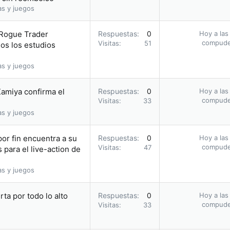
as y juegos
Rogue Trader
Respuestas
0
Hoy a las
compud
Visitas
51
os los estudios
as y juegos
Kamiya confirma el
Respuestas
0
Hoy a las
compud
Visitas
33
as y juegos
por fin encuentra a su
Respuestas
0
Hoy a las
compud
Visitas
47
 para el live-action de
as y juegos
rta por todo lo alto
Respuestas
0
Hoy a las
compud
Visitas
33