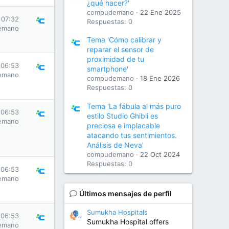
¿qué hacer?'
compudemano
22 Ene 2025
 07:32
Respuestas: 0
emano
Tema 'Cómo calibrar y
reparar el sensor de
proximidad de tu
 06:53
smartphone'
emano
compudemano
18 Ene 2026
Respuestas: 0
Tema 'La fábula al más puro
 06:53
estilo Studio Ghibli es
emano
preciosa e implacable
atacando tus sentimientos.
Análisis de Neva'
compudemano
22 Oct 2024
Respuestas: 0
 06:53
emano
Últimos mensajes de perfil
Sumukha Hospitals
 06:53
Sumukha Hospital offers
emano