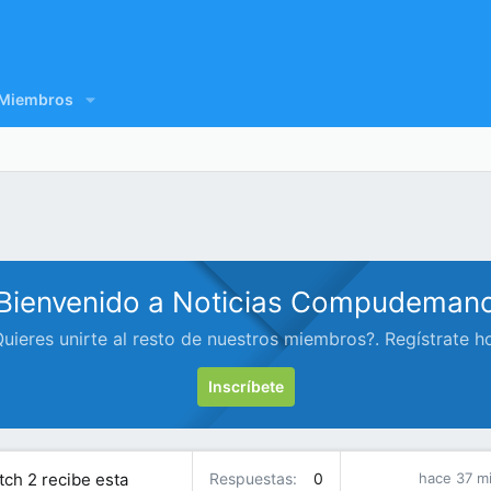
Miembros
Bienvenido a Noticias Compudeman
uieres unirte al resto de nuestros miembros?. Regístrate h
Inscríbete
tch 2 recibe esta
Respuestas
0
hace 37 m