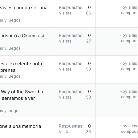
izás esa pueda ser una
Respuestas
0
Hoy a las
compud
Visitas
66
as y juegos
inspiró a Okami: así
Respuestas
0
Hoy a las
compud
Visitas
27
as y juegos
 esta excelente nota
Respuestas
0
Hoy a las
compud
Visitas
50
 prensa
as y juegos
 Way of the Sword te
Respuestas
0
Hoy a las
compud
Visitas
53
s sentamos a ver
as y juegos
hone a una memoria
Respuestas
0
Hoy a las
compud
Visitas
33