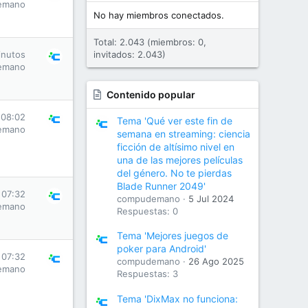
emano
No hay miembros conectados.
Total: 2.043 (miembros: 0,
inutos
invitados: 2.043)
emano
Contenido popular
 08:02
Tema 'Qué ver este fin de
emano
semana en streaming: ciencia
ficción de altísimo nivel en
una de las mejores películas
del género. No te pierdas
Blade Runner 2049'
 07:32
compudemano
5 Jul 2024
emano
Respuestas: 0
Tema 'Mejores juegos de
poker para Android'
 07:32
compudemano
26 Ago 2025
emano
Respuestas: 3
Tema 'DixMax no funciona: