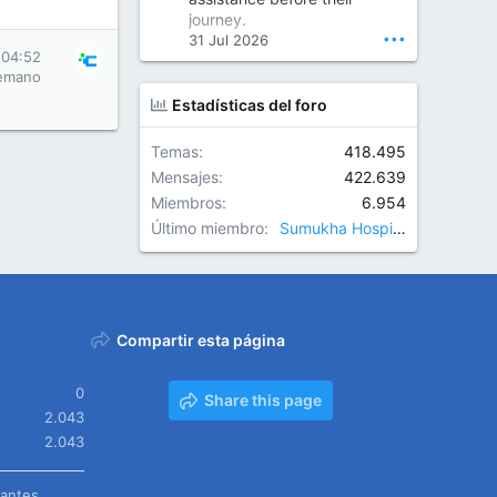
Orthopedic Surgeon in Kondapur | Best Orthopedic Doctor in Kondapur | Dr. M. Ranganath Reddy
journey.
Consult Dr. M. Ranganath
•••
31 Jul 2026
Reddy, the best...
 04:52
emano
www.drranganathreddy.co
Estadísticas del foro
m
Temas
418.495
Mensajes
422.639
Miembros
6.954
Último miembro
Sumukha Hospitals
Compartir esta página
0
Share this page
2.043
2.043
tantes