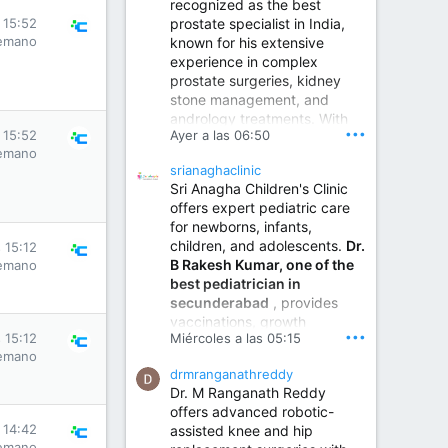
recognized as the best
prostate specialist in India,
s 15:52
emano
known for his extensive
experience in complex
prostate surgeries, kidney
stone management, and
andrology treatments. With
•••
Ayer a las 06:50
s 15:52
years of surgical practice and
emano
a strong focus on minimally
srianaghaclinic
invasive and robotic
Sri Anagha Children's Clinic
techniques.
offers expert pediatric care
for newborns, infants,
children, and adolescents.
Dr.
s 15:12
Best Urologist in Vijayawada | Urology Specialist in Vijayawada
B Rakesh Kumar, one of the
emano
Dr. A. V. Krishna Kishore,
best pediatrician in
the Best Urologist...
secunderabad
, provides
vaccinations, growth
www.drkrishnakishore.com
•••
s 15:12
Miércoles a las 05:15
monitoring, newborn care,
emano
treatment for childhood
drmranganathreddy
illnesses, nutrition guidance,
Dr. M Ranganath Reddy
and preventive healthcare in
offers advanced robotic-
a child-friendly environment.
s 14:42
assisted knee and hip
emano