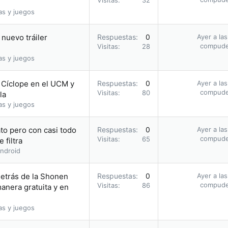
Visitas
32
as y juegos
nuevo tráiler
Respuestas
0
Ayer a la
compud
Visitas
28
as y juegos
o Cíclope en el UCM y
Respuestas
0
Ayer a la
compud
Visitas
80
la
as y juegos
to pero con casi todo
Respuestas
0
Ayer a la
compud
Visitas
65
 filtra
ndroid
etrás de la Shonen
Respuestas
0
Ayer a la
compud
Visitas
86
nera gratuita y en
as y juegos