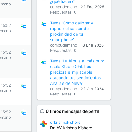
¿qué hacer?'
emano
compudemano
22 Ene 2025
Respuestas: 0
Tema 'Cómo calibrar y
s 15:52
reparar el sensor de
emano
proximidad de tu
smartphone'
compudemano
18 Ene 2026
Respuestas: 0
s 15:52
emano
Tema 'La fábula al más puro
estilo Studio Ghibli es
preciosa e implacable
atacando tus sentimientos.
Análisis de Neva'
s 15:52
compudemano
22 Oct 2024
emano
Respuestas: 0
Últimos mensajes de perfil
s 15:52
emano
drkrishnakishore
Dr. AV Krishna Kishore,