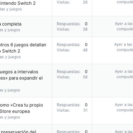
compud
Visitas
26
Nintendo Switch 2
las y juegos
ía completa
Respuestas
0
Ayer a la
compud
Visitas
38
as y juegos
otros 6 juegos detallan
Respuestas
0
Ayer a las
compud
Visitas
48
o Switch 2
as y juegos
uegos a intervalos
Respuestas
0
Ayer a la
compud
Visitas
58
les» para expandir el
as y juegos
romo «Crea tu propio
Respuestas
0
Ayer a la
compud
Visitas
51
 Store europea
as y juegos
a preservación del
Respuestas
0
Ayer a la