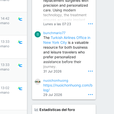
replacement surgeries with
precision and personalized
Children Hospital in Secunderabad | Best Pediatrician in Hyderabad | Neonatologist in Medchal
care. Using modern
Our pediatrician and
technology, the treatment
Neonatologist team at...
s 14:42
ensures accurate implant
www.srianaghaclinic.com
emano
•••
Lunes a las 07:23
placement, reduced pain,
quicker recovery, and
bunchmario77
improved joint function,
B
The
Turkish Airlines Office in
helping patients return to an
s 13:33
New York City
is a valuable
active and comfortable
emano
resource for both business
lifestyle.
and leisure travelers who
prefer personalized
assistance before their
Orthopedic Surgeon in Kondapur | Best Orthopedic Doctor in Kondapur | Dr. M. Ranganath Reddy
s 13:33
journey.
Consult Dr. M. Ranganath
emano
•••
31 Jul 2026
Reddy, the best...
nuoichonhuong
www.drranganathreddy.co
https://nuoichonhuong.com/b
m
s 13:02
log/
emano
•••
29 Jul 2026
Estadísticas del foro