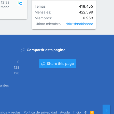
s 12:32
Temas
418.455
emano
Mensajes
422.599
Miembros
6.953
Último miembro
drkrishnakishore
Compartir esta página
0
Share this page
128
128
tantes
Arr
inos y reglas
Política de privacidad
Ayuda
Inicio
R