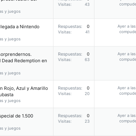
compud
Visitas
43
as y juegos
 llegada a Nintendo
Respuestas
0
Ayer a la
compud
Visitas
41
as y juegos
 sorprendernos.
Respuestas
0
Ayer a la
compud
Visitas
63
ed Dead Redemption en
as y juegos
 Rojo, Azul y Amarillo
Respuestas
0
Ayer a la
compud
Visitas
20
subasta
as y juegos
pecial de 1.500
Respuestas
0
Ayer a la
compud
Visitas
23
as y juegos