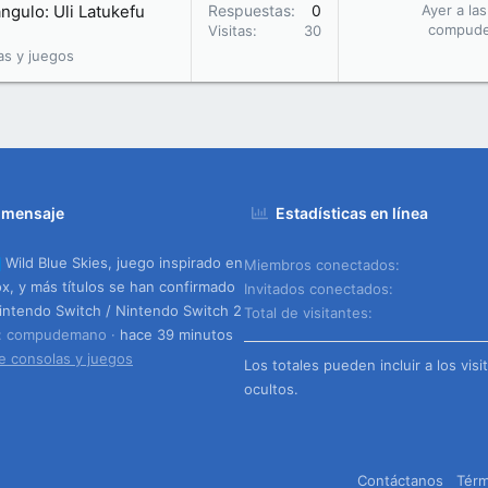
ángulo: Uli Latukefu
Respuestas
0
Ayer a la
compud
Visitas
30
as y juegos
 mensaje
Estadísticas en línea
Wild Blue Skies, juego inspirado en
Miembros conectados
ox, y más títulos se han confirmado
Invitados conectados
intendo Switch / Nintendo Switch 2
Total de visitantes
o: compudemano
hace 39 minutos
e consolas y juegos
Los totales pueden incluir a los visi
ocultos.
Contáctanos
Térm