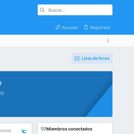
Acceder
Regístrate
Lista de foros
o
oy.
Miembros conectados
inutos