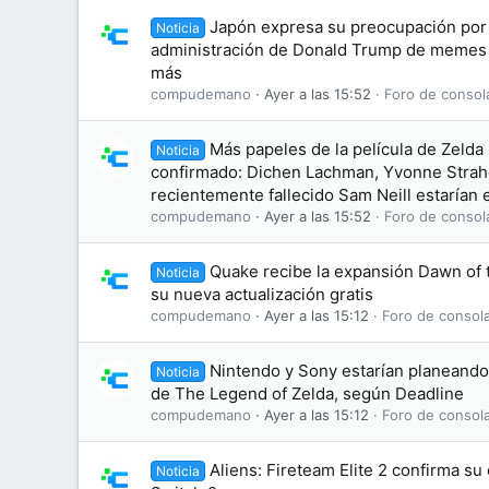
Japón expresa su preocupación por 
Noticia
administración de Donald Trump de memes
más
compudemano
Ayer a las 15:52
Foro de consol
Más papeles de la película de Zelda
Noticia
confirmado: Dichen Lachman, Yvonne Straho
recientemente fallecido Sam Neill estarían e
compudemano
Ayer a las 15:52
Foro de consol
Quake recibe la expansión Dawn of
Noticia
su nueva actualización gratis
compudemano
Ayer a las 15:12
Foro de consol
Nintendo y Sony estarían planeando 
Noticia
de The Legend of Zelda, según Deadline
compudemano
Ayer a las 15:12
Foro de consol
Aliens: Fireteam Elite 2 confirma s
Noticia