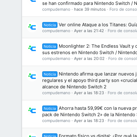
se han confirmado para Nintendo Switch / 
compudemano
hace 39 minutos
Foro de conso
Ver online Ataque a los Titanes: Gu
Noticia
compudemano
Ayer a las 21:42
Foro de consol
Moonlighter 2: The Endless Vault y 
Noticia
sus estrenos en Nintendo Switch / Nintend
compudemano
Ayer a las 20:02
Foro de consol
Nintendo afirma que lanzar nuevos j
Noticia
regulares y el apoyo third party son «crucia
alcance de Nintendo Switch 2
compudemano
Ayer a las 18:23
Foro de consol
Ahorra hasta 59,99€ con la nueva p
Noticia
pack de Nintendo Switch 2» de la Nintendo
compudemano
Ayer a las 18:23
Foro de consol
Formato físico vs digital: ¿Por qué l
Noticia