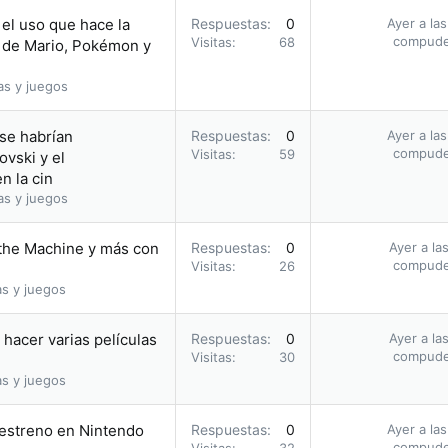
el uso que hace la
Respuestas
0
Ayer a la
compud
Visitas
68
 de Mario, Pokémon y
as y juegos
 se habrían
Respuestas
0
Ayer a la
compud
Visitas
59
vski y el
n la cin
as y juegos
 the Machine y más con
Respuestas
0
Ayer a la
compud
Visitas
26
as y juegos
hacer varias películas
Respuestas
0
Ayer a la
compud
Visitas
30
as y juegos
u estreno en Nintendo
Respuestas
0
Ayer a la
compud