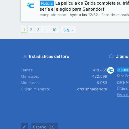
La película de Zelda completa su tri
Noticia
sería el elegido para Ganondorf
compudemano
Ayer a las 12:32
Foro de consol
1
2
3
…
10
Sig.
Estadísticas del foro
Último
Temas
418.455
Noticia
Star F
Mensajes
422.599
para N
Miembros
6.953
Últim
Último miembro
drkrishnakishore
Foro d
Español (ES)