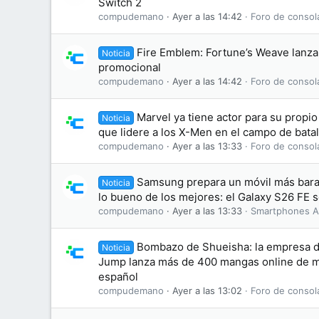
Switch 2
compudemano
Ayer a las 14:42
Foro de consol
Fire Emblem: Fortune’s Weave lanza 
Noticia
promocional
compudemano
Ayer a las 14:42
Foro de consol
Marvel ya tiene actor para su propi
Noticia
que lidere a los X-Men en el campo de batal
compudemano
Ayer a las 13:33
Foro de consol
Samsung prepara un móvil más bara
Noticia
lo bueno de los mejores: el Galaxy S26 FE se
compudemano
Ayer a las 13:33
Smartphones A
Bombazo de Shueisha: la empresa d
Noticia
Jump lanza más de 400 mangas online de ma
español
compudemano
Ayer a las 13:02
Foro de consol