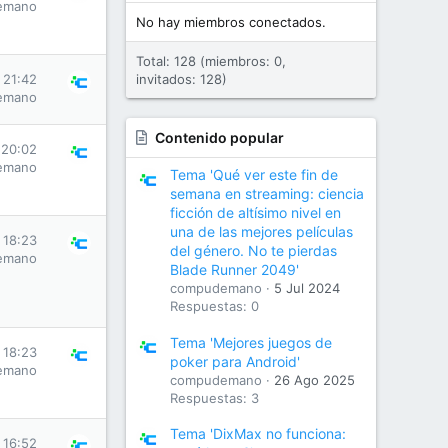
emano
No hay miembros conectados.
Total: 128 (miembros: 0,
s 21:42
invitados: 128)
emano
Contenido popular
 20:02
emano
Tema 'Qué ver este fin de
semana en streaming: ciencia
ficción de altísimo nivel en
una de las mejores películas
s 18:23
del género. No te pierdas
emano
Blade Runner 2049'
compudemano
5 Jul 2024
Respuestas: 0
Tema 'Mejores juegos de
s 18:23
poker para Android'
emano
compudemano
26 Ago 2025
Respuestas: 3
Tema 'DixMax no funciona:
s 16:52