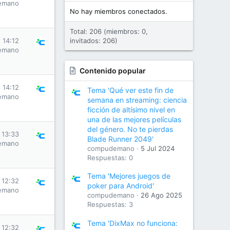
emano
No hay miembros conectados.
Total: 206 (miembros: 0,
 14:12
invitados: 206)
emano
Contenido popular
 14:12
Tema 'Qué ver este fin de
emano
semana en streaming: ciencia
ficción de altísimo nivel en
una de las mejores películas
del género. No te pierdas
 13:33
Blade Runner 2049'
emano
compudemano
5 Jul 2024
Respuestas: 0
Tema 'Mejores juegos de
 12:32
poker para Android'
emano
compudemano
26 Ago 2025
Respuestas: 3
Tema 'DixMax no funciona:
 12:32