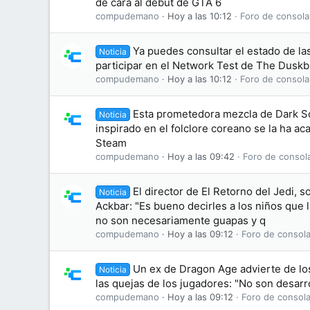
de cara al debut de GTA 6
compudemano
Hoy a las 10:12
Foro de consola
Ya puedes consultar el estado de las
Noticia
participar en el Network Test de The Dusk
compudemano
Hoy a las 10:12
Foro de consola
Esta prometedora mezcla de Dark S
Noticia
inspirado en el folclore coreano se la ha 
Steam
compudemano
Hoy a las 09:42
Foro de consol
El director de El Retorno del Jedi, s
Noticia
Ackbar: "Es bueno decirles a los niños que
no son necesariamente guapas y q
compudemano
Hoy a las 09:12
Foro de consola
Un ex de Dragon Age advierte de lo
Noticia
las quejas de los jugadores: "No son desarr
compudemano
Hoy a las 09:12
Foro de consola