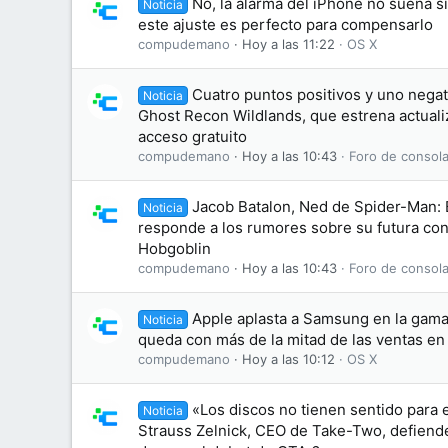
No, la alarma del iPhone no suena s
Noticia
este ajuste es perfecto para compensarlo
compudemano
Hoy a las 11:22
OS X
Cuatro puntos positivos y uno negati
Noticia
Ghost Recon Wildlands, que estrena actuali
acceso gratuito
compudemano
Hoy a las 10:43
Foro de consola
Jacob Batalon, Ned de Spider-Man:
Noticia
responde a los rumores sobre su futura conv
Hobgoblin
compudemano
Hoy a las 10:43
Foro de consola
Apple aplasta a Samsung en la gama 
Noticia
queda con más de la mitad de las ventas e
compudemano
Hoy a las 10:12
OS X
«Los discos no tienen sentido para 
Noticia
Strauss Zelnick, CEO de Take-Two, defiende 