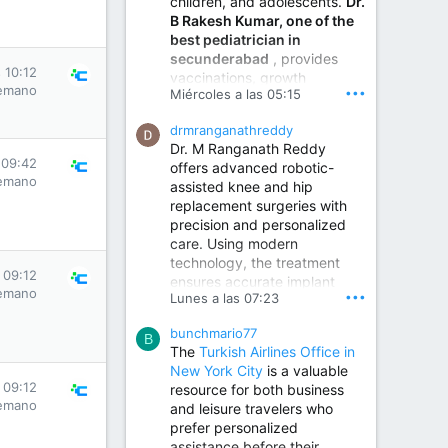
children, and adolescents.
Dr.
Best Urologist in Vijayawada | Urology Specialist in Vijayawada
B Rakesh Kumar, one of the
Dr. A. V. Krishna Kishore,
best pediatrician in
the Best Urologist...
secunderabad
, provides
 10:12
vaccinations, growth
www.drkrishnakishore.com
emano
•••
Miércoles a las 05:15
monitoring, newborn care,
treatment for childhood
drmranganathreddy
illnesses, nutrition guidance,
Dr. M Ranganath Reddy
and preventive healthcare in
 09:42
offers advanced robotic-
a child-friendly environment.
emano
assisted knee and hip
replacement surgeries with
precision and personalized
Children Hospital in Secunderabad | Best Pediatrician in Hyderabad | Neonatologist in Medchal
care. Using modern
Our pediatrician and
technology, the treatment
Neonatologist team at...
 09:12
ensures accurate implant
www.srianaghaclinic.com
emano
•••
Lunes a las 07:23
placement, reduced pain,
quicker recovery, and
bunchmario77
improved joint function,
B
The
Turkish Airlines Office in
helping patients return to an
New York City
is a valuable
active and comfortable
 09:12
resource for both business
lifestyle.
emano
and leisure travelers who
prefer personalized
assistance before their