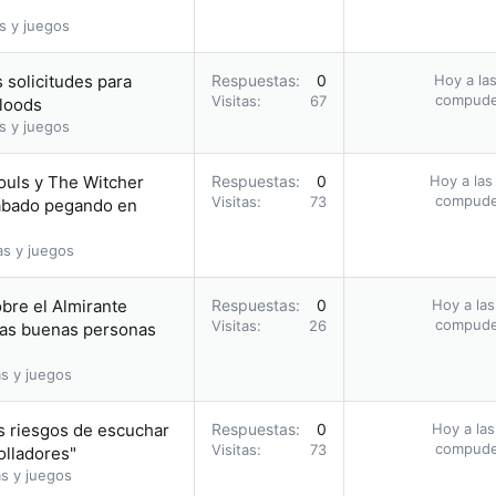
s y juegos
 solicitudes para
Respuestas
0
Hoy a las
compud
Visitas
67
bloods
s y juegos
ouls y The Witcher
Respuestas
0
Hoy a las
compud
Visitas
73
acabado pegando en
as y juegos
obre el Almirante
Respuestas
0
Hoy a las
compud
Visitas
26
 las buenas personas
s y juegos
s riesgos de escuchar
Respuestas
0
Hoy a las
compud
Visitas
73
olladores"
s y juegos