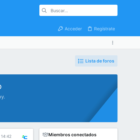
Acceder
Regístrate
Lista de foros
o
oy.
Miembros conectados
 14:42