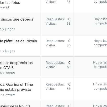
compud
Visitas
36
er tus fotos
ndroid
s discos que debería
Respuestas
0
Hoy a las
compud
Visitas
38
s y juegos
e plántulas de Pikmin
Respuestas
0
Hoy a las
compud
Visitas
30
s y juegos
ckstar desprecia los
Respuestas
0
Hoy a las
compud
Visitas
51
 de GTA 6
s y juegos
da: Ocarina of Time
Respuestas
0
Hoy a las
compud
Visitas
58
omo estaba previsto
s y juegos
 aviso de la Policía
Respuestas
0
Hoy a las