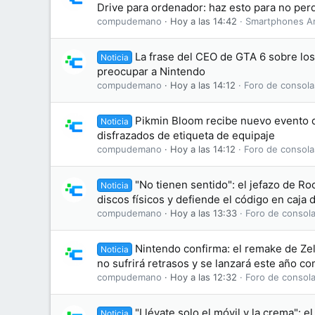
Drive para ordenador: haz esto para no perd
compudemano
Hoy a las 14:42
Smartphones A
La frase del CEO de GTA 6 sobre lo
Noticia
preocupar a Nintendo
compudemano
Hoy a las 14:12
Foro de consola
Pikmin Bloom recibe nuevo evento d
Noticia
disfrazados de etiqueta de equipaje
compudemano
Hoy a las 14:12
Foro de consola
"No tienen sentido": el jefazo de Ro
Noticia
discos físicos y defiende el código en caja
compudemano
Hoy a las 13:33
Foro de consola
Nintendo confirma: el remake de Zel
Noticia
no sufrirá retrasos y se lanzará este año c
compudemano
Hoy a las 12:32
Foro de consola
"Llévate solo el móvil y la crema": el
Noticia