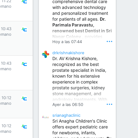
 11:22
comprehensive dental care
emano
with advanced technology
and personalized treatment
for patients of all ages.
Dr.
Parimala Paravastu,
 10:43
renowned best Dentist in Sri
emano
Nagar Colony
, provides
•••
Hoy a las 07:44
expert care for tooth pain,
gum disease, root canal
drkrishnakishore
treatment, dental implants,
Dr. AV Krishna Kishore,
smile designing, cosmetic
 10:43
recognized as the best
dentistry.
emano
prostate specialist in India,
known for his extensive
experience in complex
Sumukha Hospital | Ear, Nose & Throat, Dental & Maxillofacial Surgery Center
prostate surgeries, kidney
stone management, and
www.sumukhahospitals.co
 10:12
andrology treatments. With
m
emano
•••
Ayer a las 06:50
years of surgical practice and
a strong focus on minimally
srianaghaclinic
invasive and robotic
Sri Anagha Children's Clinic
techniques.
 10:12
offers expert pediatric care
emano
for newborns, infants,