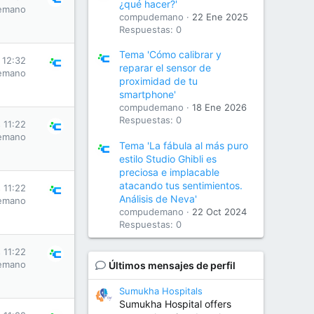
¿qué hacer?'
emano
compudemano
22 Ene 2025
Respuestas: 0
Tema 'Cómo calibrar y
 12:32
reparar el sensor de
emano
proximidad de tu
smartphone'
compudemano
18 Ene 2026
Respuestas: 0
 11:22
emano
Tema 'La fábula al más puro
estilo Studio Ghibli es
preciosa e implacable
atacando tus sentimientos.
 11:22
Análisis de Neva'
emano
compudemano
22 Oct 2024
Respuestas: 0
 11:22
emano
Últimos mensajes de perfil
Sumukha Hospitals
Sumukha Hospital offers