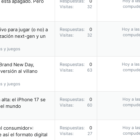
i está apagado. Pero
Respuestas
0
Hoy a las
compud
Visitas
32
vo para jugar (o no) a
Respuestas
0
Hoy a las
compud
Visitas
32
zación next-gen y un
s y juegos
 Brand New Day,
Respuestas
0
Hoy a las
compud
Visitas
63
ersión al villano
s y juegos
alta: el iPhone 17 se
Respuestas
0
Hoy a las
compud
Visitas
60
n el mundo
el consumidor»:
Respuestas
0
Hoy a las
compud
Visitas
27
así el formato digital