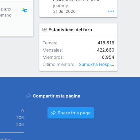
Orthopedic Surgeon in Kondapur | Best Orthopedic Doctor in Kondapur | Dr. M. Ranganath Reddy
journey.
Consult Dr. M. Ranganath
 09:12
•••
31 Jul 2026
Reddy, the best...
emano
www.drranganathreddy.co
Estadísticas del foro
m
Temas
418.516
Mensajes
422.660
Miembros
6.954
Último miembro
Sumukha Hospitals
Compartir esta página
0
Share this page
206
206
tantes