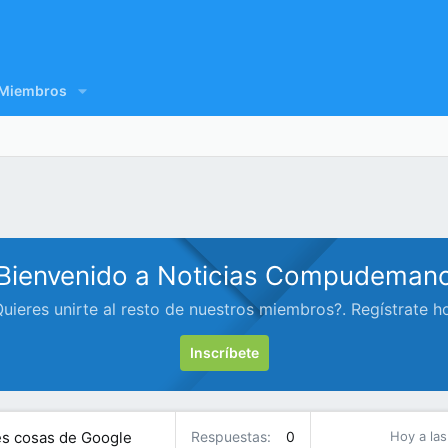
Miembros
Bienvenido a Noticias Compudeman
uieres unirte al resto de nuestros miembros?. Regístrate h
Inscríbete
res cosas de Google
Respuestas
0
Hoy a las