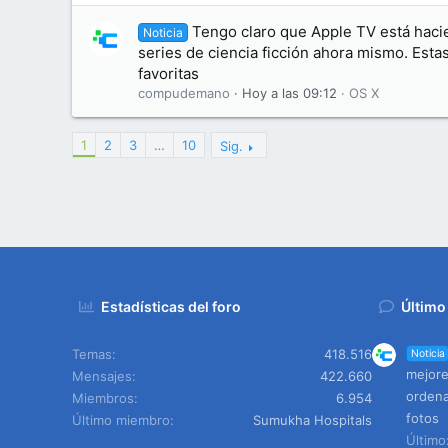
Tengo claro que Apple TV está haci
Noticia
series de ciencia ficción ahora mismo. Esta
favoritas
compudemano
Hoy a las 09:12
OS X
1
2
3
…
10
Sig.
Estadísticas del foro
Último
Temas
418.516
Noticia
mejore
Mensajes
422.660
ordena
Miembros
6.954
fotos
Último miembro
Sumukha Hospitals
Últim