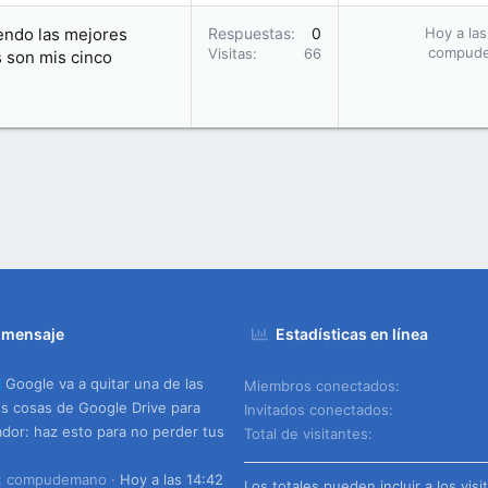
endo las mejores
Respuestas
0
Hoy a las
compud
Visitas
66
s son mis cinco
 mensaje
Estadísticas en línea
Google va a quitar una de las
Miembros conectados
s cosas de Google Drive para
Invitados conectados
dor: haz esto para no perder tus
Total de visitantes
o: compudemano
Hoy a las 14:42
Los totales pueden incluir a los visi