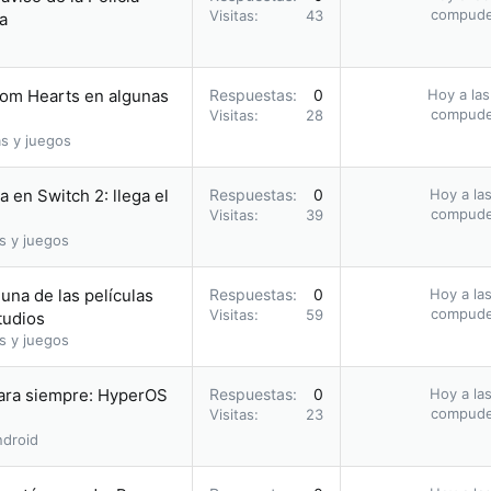
compud
Visitas
43
a
dom Hearts en algunas
Respuestas
0
Hoy a las
compud
Visitas
28
s y juegos
 en Switch 2: llega el
Respuestas
0
Hoy a las
compud
Visitas
39
s y juegos
una de las películas
Respuestas
0
Hoy a las
compud
Visitas
59
tudios
s y juegos
para siempre: HyperOS
Respuestas
0
Hoy a las
compud
Visitas
23
droid